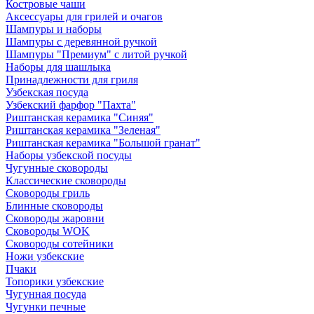
Костровые чаши
Аксессуары для грилей и очагов
Шампуры и наборы
Шампуры с деревянной ручкой
Шампуры "Премиум" с литой ручкой
Наборы для шашлыка
Принадлежности для гриля
Узбекская посуда
Узбекский фарфор "Пахта"
Риштанская керамика "Синяя"
Риштанская керамика "Зеленая"
Риштанская керамика "Большой гранат"
Наборы узбекской посуды
Чугунные сковороды
Классические сковороды
Сковороды гриль
Блинные сковороды
Сковороды жаровни
Сковороды WOK
Сковороды сотейники
Ножи узбекские
Пчаки
Топорики узбекские
Чугунная посуда
Чугунки печные