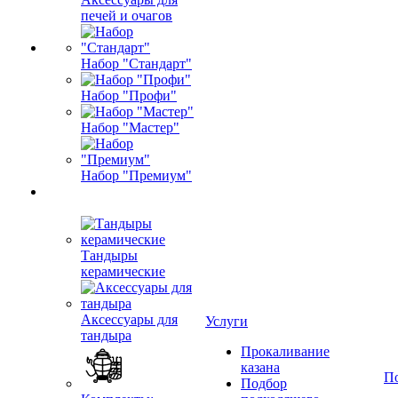
печей и очагов
Набор "Стандарт"
Набор "Профи"
Набор "Мастер"
Набор "Премиум"
Тандыры
керамические
Аксессуары для
Услуги
тандыра
Прокаливание
казана
П
Подбор