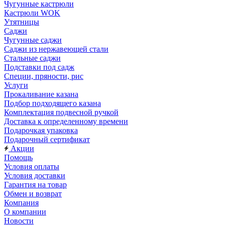
Чугунные кастрюли
Кастрюли WOK
Утятницы
Саджи
Чугунные саджи
Саджи из нержавеющей стали
Стальные саджи
Подставки под садж
Специи, пряности, рис
Услуги
Прокаливание казана
Подбор подходящего казана
Комплектация подвесной ручкой
Доставка к определенному времени
Подарочкая упаковка
Подарочный сертификат
Акции
Помощь
Условия оплаты
Условия доставки
Гарантия на товар
Обмен и возврат
Компания
О компании
Новости