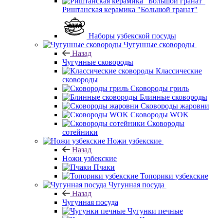
Риштанская керамика "Большой гранат"
Наборы узбекской посуды
Чугунные сковороды
Назад
Чугунные сковороды
Классические
сковороды
Сковороды гриль
Блинные сковороды
Сковороды жаровни
Сковороды WOK
Сковороды
сотейники
Ножи узбекские
Назад
Ножи узбекские
Пчаки
Топорики узбекские
Чугунная посуда
Назад
Чугунная посуда
Чугунки печные