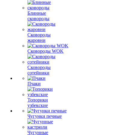
Блинные
сковороды
Сковороды
жаровни
Сковороды WOK
Сковороды
сотейники
Пчаки
Топорики
узбекские
Чугунки печные
Чугунные