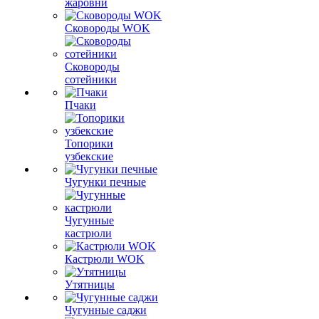
жаровни
Сковороды WOK
Сковороды
сотейники
Пчаки
Топорики
узбекские
Чугунки печные
Чугунные
кастрюли
Кастрюли WOK
Утятницы
Чугунные саджи