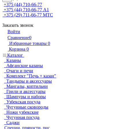
+375 (44) 710-66-77
+375 (44) 710-66-77
А1
+375 (29) 711-66-77
МТС
Заказать звонок
Войти
Сравнение
0
Избранные товары
0
Корзина
0
Каталог
Казаны
Афганские казаны
Очаги и печи
Комплект "Печь + казан"
Тандыры и аксессуары
Мангалы, коптильни
Грили и аксессуары
Шампуры и наборы
Узбекская посуда
Чугунные сковороды
Ножи узбекские
Чугунная посуда
Саджи
Специи, пряности, рис