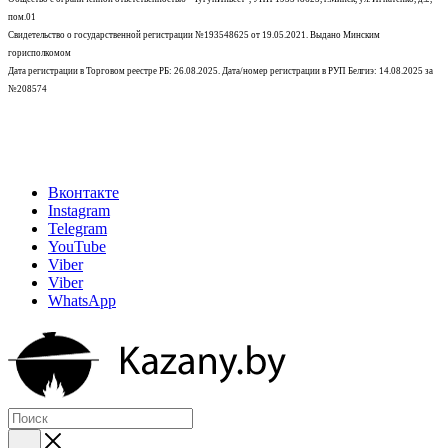
пом.01
Свидетельство о государственной регистрации №193548625 от 19.05.2021.
Выдано Минским
горисполкомом
Дата регистрации в Торговом реестре РБ: 26.08.2025. Дата/номер регистрации в РУП Белгиэ: 14.08.2025 за
№208574
Вконтакте
Instagram
Telegram
YouTube
Viber
Viber
WhatsApp