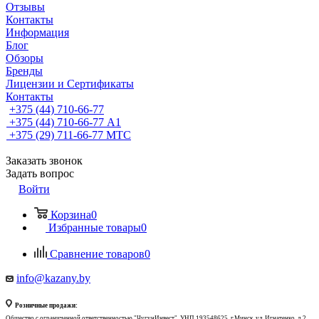
Отзывы
Контакты
Информация
Блог
Обзоры
Бренды
Лицензии и Сертификаты
Контакты
+375 (44) 710-66-77
+375 (44) 710-66-77
А1
+375 (29) 711-66-77
МТС
Заказать звонок
Задать вопрос
Войти
Корзина
0
Избранные товары
0
Сравнение товаров
0
info@kazany.by
Розничные продажи:
Общество с ограниченной ответственностью "ЧугунИнвест", УНП 193548625, г.Минск, ул. Игнатенко, д.2,