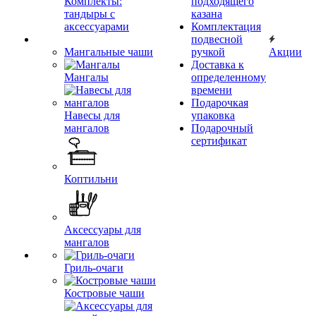
Комплекты:
подходящего
тандыры с
казана
аксессуарами
Комплектация
подвесной
Мангальные чаши
ручкой
Акции
Доставка к
Мангалы
определенному
времени
Подарочкая
Навесы для
упаковка
мангалов
Подарочный
сертификат
Коптильни
Аксессуары для
мангалов
Гриль-очаги
Костровые чаши