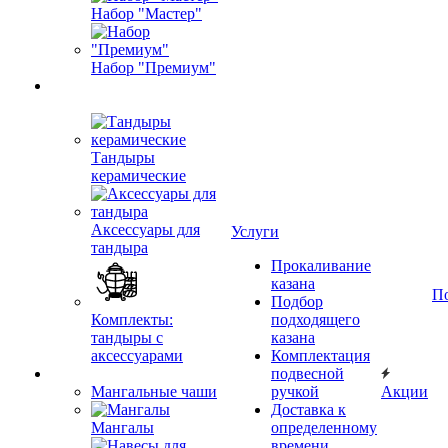
Набор "Мастер"
Набор "Премиум"
Тандыры
керамические
Аксессуары для
Услуги
тандыра
Прокаливание
казана
П
Подбор
Комплекты:
подходящего
тандыры с
казана
аксессуарами
Комплектация
подвесной
Мангальные чаши
ручкой
Акции
Доставка к
Мангалы
определенному
времени