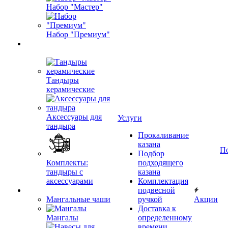
Набор "Мастер"
Набор "Премиум"
Тандыры
керамические
Аксессуары для
Услуги
тандыра
Прокаливание
казана
П
Подбор
Комплекты:
подходящего
тандыры с
казана
аксессуарами
Комплектация
подвесной
Мангальные чаши
ручкой
Акции
Доставка к
Мангалы
определенному
времени