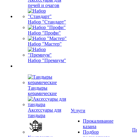
печей и очагов
Набор "Стандарт"
Набор "Профи"
Набор "Мастер"
Набор "Премиум"
Тандыры
керамические
Аксессуары для
Услуги
тандыра
Прокаливание
казана
П
Подбор