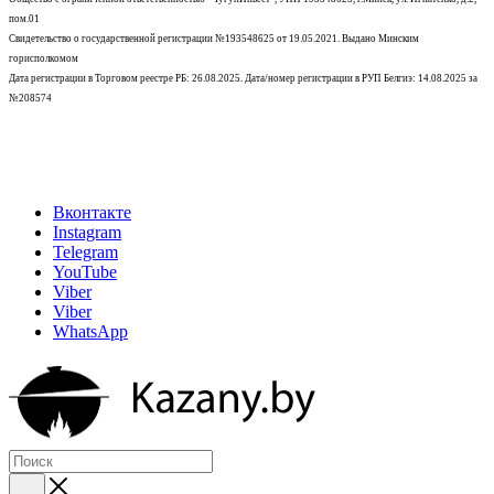
пом.01
Свидетельство о государственной регистрации №193548625 от 19.05.2021.
Выдано Минским
горисполкомом
Дата регистрации в Торговом реестре РБ: 26.08.2025. Дата/номер регистрации в РУП Белгиэ: 14.08.2025 за
№208574
Вконтакте
Instagram
Telegram
YouTube
Viber
Viber
WhatsApp