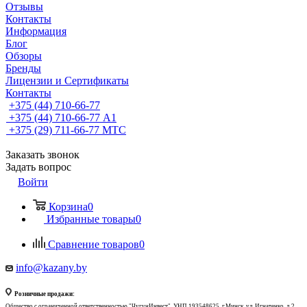
Отзывы
Контакты
Информация
Блог
Обзоры
Бренды
Лицензии и Сертификаты
Контакты
+375 (44) 710-66-77
+375 (44) 710-66-77
А1
+375 (29) 711-66-77
МТС
Заказать звонок
Задать вопрос
Войти
Корзина
0
Избранные товары
0
Сравнение товаров
0
info@kazany.by
Розничные продажи:
Общество с ограниченной ответственностью "ЧугунИнвест", УНП 193548625, г.Минск, ул. Игнатенко, д.2,