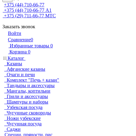
+375 (44) 710-66-77
+375 (44) 710-66-77
А1
+375 (29) 711-66-77
МТС
Заказать звонок
Войти
Сравнение
0
Избранные товары
0
Корзина
0
Каталог
Казаны
Афганские казаны
Очаги и печи
Комплект "Печь + казан"
Тандыры и аксессуары
Мангалы, коптильни
Грили и аксессуары
Шампуры и наборы
Узбекская посуда
Чугунные сковороды
Ножи узбекские
Чугунная посуда
Саджи
Специи, пряности, рис