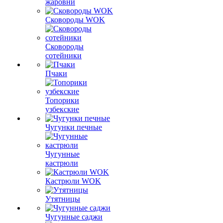
жаровни
Сковороды WOK
Сковороды
сотейники
Пчаки
Топорики
узбекские
Чугунки печные
Чугунные
кастрюли
Кастрюли WOK
Утятницы
Чугунные саджи