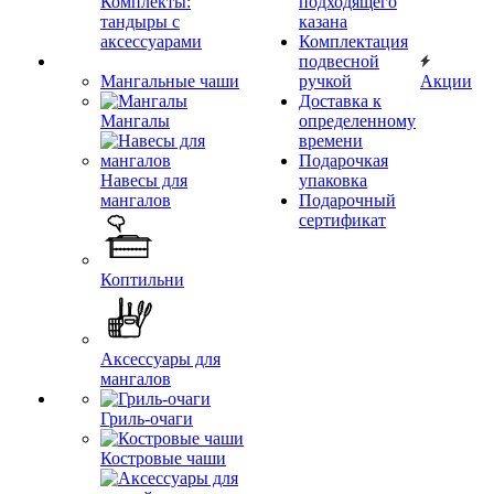
Комплекты:
подходящего
тандыры с
казана
аксессуарами
Комплектация
подвесной
Мангальные чаши
ручкой
Акции
Доставка к
Мангалы
определенному
времени
Подарочкая
Навесы для
упаковка
мангалов
Подарочный
сертификат
Коптильни
Аксессуары для
мангалов
Гриль-очаги
Костровые чаши