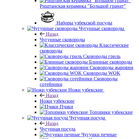
Риштанская керамика "Большой гранат"
Наборы узбекской посуды
Чугунные сковороды
Назад
Чугунные сковороды
Классические
сковороды
Сковороды гриль
Блинные сковороды
Сковороды жаровни
Сковороды WOK
Сковороды
сотейники
Ножи узбекские
Назад
Ножи узбекские
Пчаки
Топорики узбекские
Чугунная посуда
Назад
Чугунная посуда
Чугунки печные