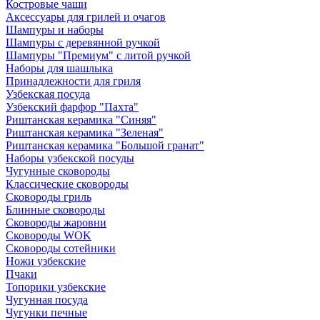
Костровые чаши
Аксессуары для грилей и очагов
Шампуры и наборы
Шампуры с деревянной ручкой
Шампуры "Премиум" с литой ручкой
Наборы для шашлыка
Принадлежности для гриля
Узбекская посуда
Узбекский фарфор "Пахта"
Риштанская керамика "Синяя"
Риштанская керамика "Зеленая"
Риштанская керамика "Большой гранат"
Наборы узбекской посуды
Чугунные сковороды
Классические сковороды
Сковороды гриль
Блинные сковороды
Сковороды жаровни
Сковороды WOK
Сковороды сотейники
Ножи узбекские
Пчаки
Топорики узбекские
Чугунная посуда
Чугунки печные