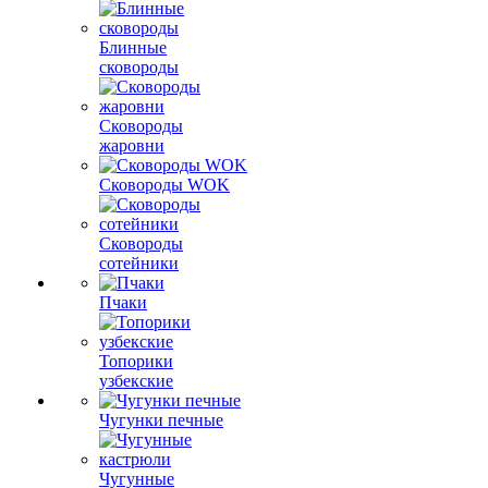
Блинные
сковороды
Сковороды
жаровни
Сковороды WOK
Сковороды
сотейники
Пчаки
Топорики
узбекские
Чугунки печные
Чугунные