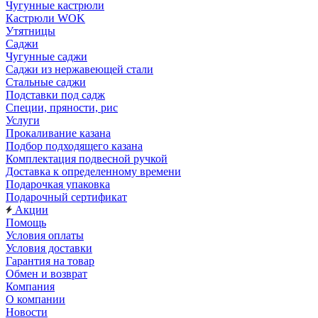
Чугунные кастрюли
Кастрюли WOK
Утятницы
Саджи
Чугунные саджи
Саджи из нержавеющей стали
Стальные саджи
Подставки под садж
Специи, пряности, рис
Услуги
Прокаливание казана
Подбор подходящего казана
Комплектация подвесной ручкой
Доставка к определенному времени
Подарочкая упаковка
Подарочный сертификат
Акции
Помощь
Условия оплаты
Условия доставки
Гарантия на товар
Обмен и возврат
Компания
О компании
Новости