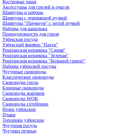
Костровые чаши
Аксессуары для грилей и очагов
Шампуры и наборы
Шампуры с деревянной ручкой
Шампуры "Премиум" с литой ручкой
Наборы для шашлыка
Принадлежности для гриля
Узбекская посуда
Узбекский фарфор "Пахта"
Риштанская керамика "Синяя"
Риштанская керамика "Зеленая"
Риштанская керамика "Большой гранат"
Наборы узбекской посуды
Чугунные сковороды
Классические сковороды
Сковороды гриль
Блинные сковороды
Сковороды жаровни
Сковороды WOK
Сковороды сотейники
Ножи узбекские
Пчаки
Топорики узбекские
Чугунная посуда
Чугунки печные