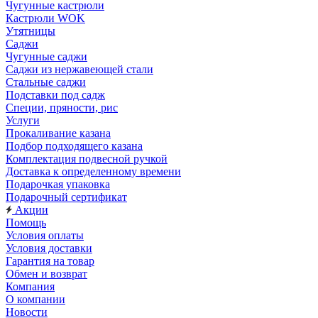
Чугунные кастрюли
Кастрюли WOK
Утятницы
Саджи
Чугунные саджи
Саджи из нержавеющей стали
Стальные саджи
Подставки под садж
Специи, пряности, рис
Услуги
Прокаливание казана
Подбор подходящего казана
Комплектация подвесной ручкой
Доставка к определенному времени
Подарочкая упаковка
Подарочный сертификат
Акции
Помощь
Условия оплаты
Условия доставки
Гарантия на товар
Обмен и возврат
Компания
О компании
Новости