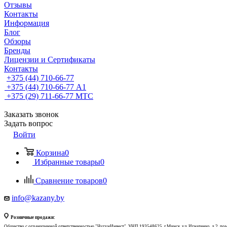
Отзывы
Контакты
Информация
Блог
Обзоры
Бренды
Лицензии и Сертификаты
Контакты
+375 (44) 710-66-77
+375 (44) 710-66-77
А1
+375 (29) 711-66-77
МТС
Заказать звонок
Задать вопрос
Войти
Корзина
0
Избранные товары
0
Сравнение товаров
0
info@kazany.by
Розничные продажи:
Общество с ограниченной ответственностью "ЧугунИнвест", УНП 193548625, г.Минск, ул. Игнатенко, д.2, по