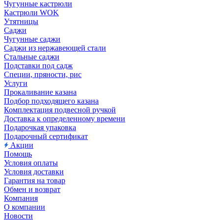
Чугунные кастрюли
Кастрюли WOK
Утятницы
Саджи
Чугунные саджи
Саджи из нержавеющей стали
Стальные саджи
Подставки под садж
Специи, пряности, рис
Услуги
Прокаливание казана
Подбор подходящего казана
Комплектация подвесной ручкой
Доставка к определенному времени
Подарочкая упаковка
Подарочный сертификат
Акции
Помощь
Условия оплаты
Условия доставки
Гарантия на товар
Обмен и возврат
Компания
О компании
Новости