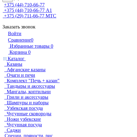
+375 (44) 710-66-77
+375 (44) 710-66-77
А1
+375 (29) 711-66-77
МТС
Заказать звонок
Войти
Сравнение
0
Избранные товары
0
Корзина
0
Каталог
Казаны
Афганские казаны
Очаги и печи
Комплект "Печь + казан"
Тандыры и аксессуары
Мангалы, коптильни
Грили и аксессуары
Шампуры и наборы
Узбекская посуда
Чугунные сковороды
Ножи узбекские
Чугунная посуда
Саджи
Специи, пряности, рис