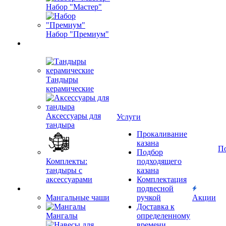
Набор "Мастер"
Набор "Премиум"
Тандыры
керамические
Аксессуары для
Услуги
тандыра
Прокаливание
казана
П
Подбор
Комплекты:
подходящего
тандыры с
казана
аксессуарами
Комплектация
подвесной
Мангальные чаши
ручкой
Акции
Доставка к
Мангалы
определенному
времени