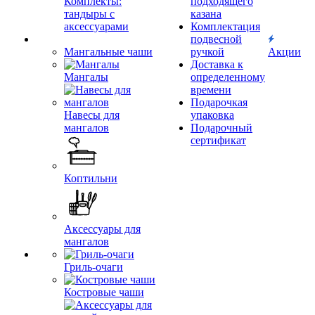
Комплекты:
подходящего
тандыры с
казана
аксессуарами
Комплектация
подвесной
Мангальные чаши
ручкой
Акции
Доставка к
Мангалы
определенному
времени
Подарочкая
Навесы для
упаковка
мангалов
Подарочный
сертификат
Коптильни
Аксессуары для
мангалов
Гриль-очаги
Костровые чаши