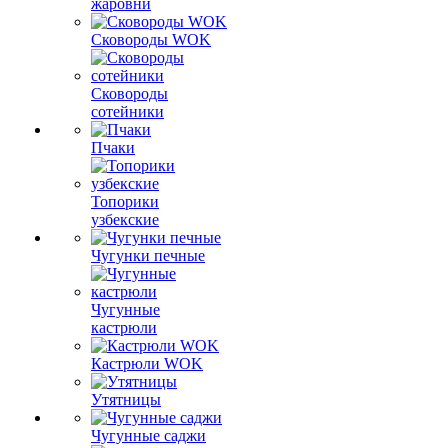
жаровни
Сковороды WOK
Сковороды
сотейники
Пчаки
Топорики
узбекские
Чугунки печные
Чугунные
кастрюли
Кастрюли WOK
Утятницы
Чугунные саджи