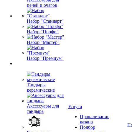
печей и очагов
Набор "Стандарт"
Набор "Профи"
Набор "Мастер"
Набор "Премиум"
Тандыры
керамические
Аксессуары для
Услуги
тандыра
Прокаливание
казана
П
Подбор