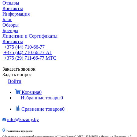
Отзывы
Контакты
Информация
Блог
Обзоры
Бренды
Лицензии и Сертификаты
Контакты
+375 (44) 710-66-77
+375 (44) 710-66-77
А1
+375 (29) 711-66-77
МТС
Заказать звонок
Задать вопрос
Войти
Корзина
0
Избранные товары
0
Сравнение товаров
0
info@kazany.by
Розничные продажи:
Общество с ограниченной ответственностью "ЧугунИнвест", УНП 193548625, г.Минск, ул. Игнатенко, д.2,