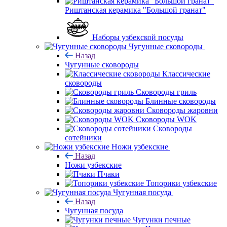
Риштанская керамика "Большой гранат"
Наборы узбекской посуды
Чугунные сковороды
Назад
Чугунные сковороды
Классические
сковороды
Сковороды гриль
Блинные сковороды
Сковороды жаровни
Сковороды WOK
Сковороды
сотейники
Ножи узбекские
Назад
Ножи узбекские
Пчаки
Топорики узбекские
Чугунная посуда
Назад
Чугунная посуда
Чугунки печные