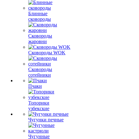
Блинные
сковороды
Сковороды
жаровни
Сковороды WOK
Сковороды
сотейники
Пчаки
Топорики
узбекские
Чугунки печные
Чугунные