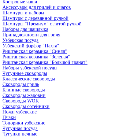
Костровые чаши
Аксессуары для грилей и очагов
Шампуры и наборы
Шампуры с деревянной ручкой
Шампуры "Премиум" с литой ручкой
Наборы для шашлыка
Принадлежности для гриля
Узбекская посуда
Узбекский фарфор "Пахта"
Риштанская керамика "Синяя"
Риштанская керамика "Зеленая"
Риштанская керамика "Большой гранат"
Наборы узбекской посуды
Чугунные сковороды
Классические сковороды
Сковороды гриль
Блинные сковороды
Сковороды жаровни
Сковороды WOK
Сковороды сотейники
Ножи узбекские
Пчаки
Топорики узбекские
Чугунная посуда
Чугунки печные