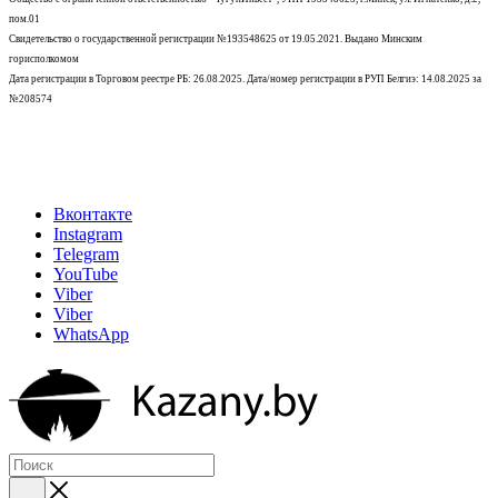
пом.01
Свидетельство о государственной регистрации №193548625 от 19.05.2021.
Выдано Минским
горисполкомом
Дата регистрации в Торговом реестре РБ: 26.08.2025. Дата/номер регистрации в РУП Белгиэ: 14.08.2025 за
№208574
Вконтакте
Instagram
Telegram
YouTube
Viber
Viber
WhatsApp