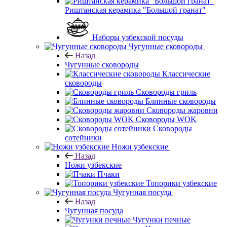
Риштанская керамика "Большой гранат"
Наборы узбекской посуды
Чугунные сковороды
Назад
Чугунные сковороды
Классические
сковороды
Сковороды гриль
Блинные сковороды
Сковороды жаровни
Сковороды WOK
Сковороды
сотейники
Ножи узбекские
Назад
Ножи узбекские
Пчаки
Топорики узбекские
Чугунная посуда
Назад
Чугунная посуда
Чугунки печные