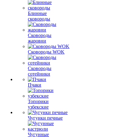
Блинные
сковороды
Сковороды
жаровни
Сковороды WOK
Сковороды
сотейники
Пчаки
Топорики
узбекские
Чугунки печные
Чугунные