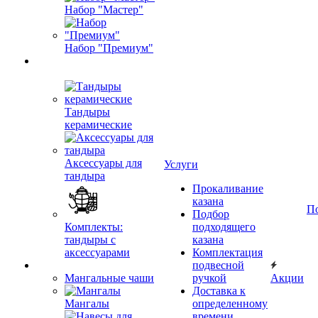
Набор "Мастер"
Набор "Премиум"
Тандыры
керамические
Аксессуары для
Услуги
тандыра
Прокаливание
казана
П
Подбор
Комплекты:
подходящего
тандыры с
казана
аксессуарами
Комплектация
подвесной
Мангальные чаши
ручкой
Акции
Доставка к
Мангалы
определенному
времени