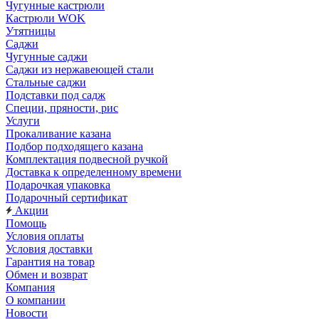
Чугунные кастрюли
Кастрюли WOK
Утятницы
Саджи
Чугунные саджи
Саджи из нержавеющей стали
Стальные саджи
Подставки под садж
Специи, пряности, рис
Услуги
Прокаливание казана
Подбор подходящего казана
Комплектация подвесной ручкой
Доставка к определенному времени
Подарочкая упаковка
Подарочный сертификат
Акции
Помощь
Условия оплаты
Условия доставки
Гарантия на товар
Обмен и возврат
Компания
О компании
Новости