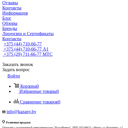
Отзывы
Контакты
Информация
Блог
Обзоры
Бренды
Лицензии и Сертификаты
Контакты
+375 (44) 710-66-77
+375 (44) 710-66-77
А1
+375 (29) 711-66-77
МТС
Заказать звонок
Задать вопрос
Войти
Корзина
0
Избранные товары
0
Сравнение товаров
0
info@kazany.by
Розничные продажи:
Общество с ограниченной ответственностью "ЧугунИнвест", УНП 193548625, г.Минск, ул. Игнатенко, д.2,