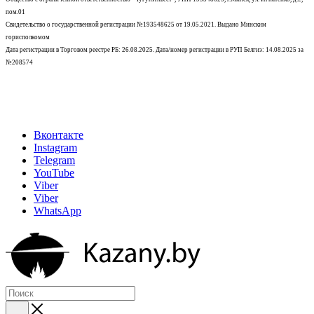
пом.01
Свидетельство о государственной регистрации №193548625 от 19.05.2021.
Выдано Минским
горисполкомом
Дата регистрации в Торговом реестре РБ: 26.08.2025. Дата/номер регистрации в РУП Белгиэ: 14.08.2025 за
№208574
Вконтакте
Instagram
Telegram
YouTube
Viber
Viber
WhatsApp