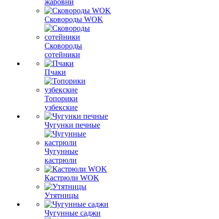
жаровни
Сковороды WOK
Сковороды
сотейники
Пчаки
Топорики
узбекские
Чугунки печные
Чугунные
кастрюли
Кастрюли WOK
Утятницы
Чугунные саджи