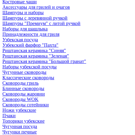
Костровые чаши
Аксессуары для грилей и очагов
Шампуры и наборы
Шампуры с деревянной ручкой
Шампуры "Премиум" с литой ручкой
Наборы для шашлыка
Принадлежности для гриля
Узбекская посуда
Узбекский фарфор "Пахта"
Риштанская керамика "Синяя"
Риштанская керамика "Зеленая"
Риштанская керамика "Большой гранат"
Наборы узбекской посуды
Чугунные сковороды
Классические сковороды
Сковороды гриль
Блинные сковороды
Сковороды жаровни
Сковороды WOK
Сковороды сотейники
Ножи узбекские
Пчаки
Топорики узбекские
Чугунная посуда
Чугунки печные