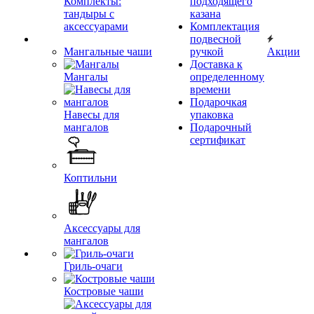
Комплекты:
подходящего
тандыры с
казана
аксессуарами
Комплектация
подвесной
Мангальные чаши
ручкой
Акции
Доставка к
Мангалы
определенному
времени
Подарочкая
Навесы для
упаковка
мангалов
Подарочный
сертификат
Коптильни
Аксессуары для
мангалов
Гриль-очаги
Костровые чаши