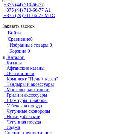
+375 (44) 710-66-77
+375 (44) 710-66-77
А1
+375 (29) 711-66-77
МТС
Заказать звонок
Войти
Сравнение
0
Избранные товары
0
Корзина
0
Каталог
Казаны
Афганские казаны
Очаги и печи
Комплект "Печь + казан"
Тандыры и аксессуары
Мангалы, коптильни
Грили и аксессуары
Шампуры и наборы
Узбекская посуда
Чугунные сковороды
Ножи узбекские
Чугунная посуда
Саджи
Специи, пряности, рис