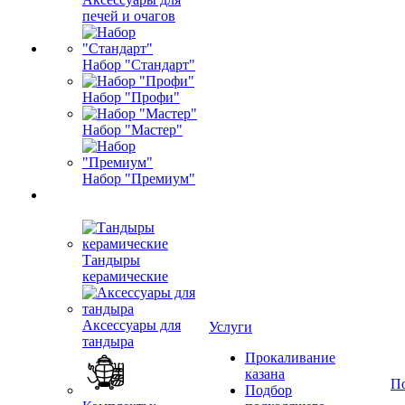
печей и очагов
Набор "Стандарт"
Набор "Профи"
Набор "Мастер"
Набор "Премиум"
Тандыры
керамические
Аксессуары для
Услуги
тандыра
Прокаливание
казана
П
Подбор