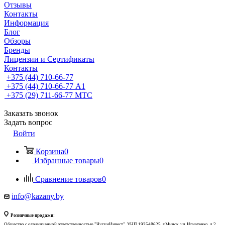
Отзывы
Контакты
Информация
Блог
Обзоры
Бренды
Лицензии и Сертификаты
Контакты
+375 (44) 710-66-77
+375 (44) 710-66-77
А1
+375 (29) 711-66-77
МТС
Заказать звонок
Задать вопрос
Войти
Корзина
0
Избранные товары
0
Сравнение товаров
0
info@kazany.by
Розничные продажи:
Общество с ограниченной ответственностью "ЧугунИнвест", УНП 193548625, г.Минск, ул. Игнатенко, д.2,