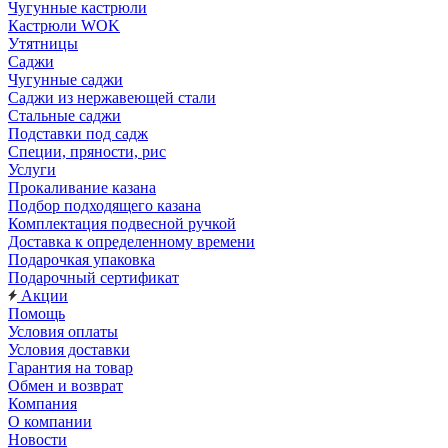
Чугунные кастрюли
Кастрюли WOK
Утятницы
Саджи
Чугунные саджи
Саджи из нержавеющей стали
Стальные саджи
Подставки под садж
Специи, пряности, рис
Услуги
Прокаливание казана
Подбор подходящего казана
Комплектация подвесной ручкой
Доставка к определенному времени
Подарочкая упаковка
Подарочный сертификат
Акции
Помощь
Условия оплаты
Условия доставки
Гарантия на товар
Обмен и возврат
Компания
О компании
Новости