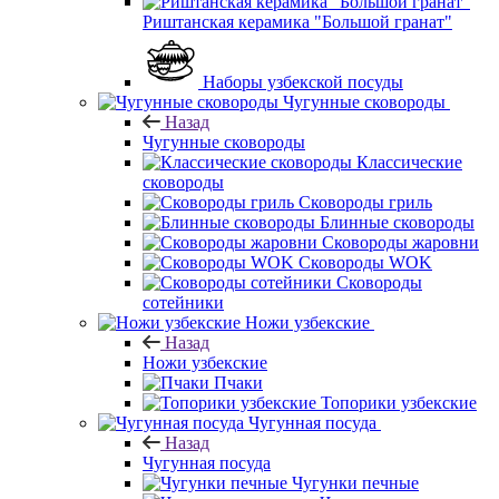
Риштанская керамика "Большой гранат"
Наборы узбекской посуды
Чугунные сковороды
Назад
Чугунные сковороды
Классические
сковороды
Сковороды гриль
Блинные сковороды
Сковороды жаровни
Сковороды WOK
Сковороды
сотейники
Ножи узбекские
Назад
Ножи узбекские
Пчаки
Топорики узбекские
Чугунная посуда
Назад
Чугунная посуда
Чугунки печные