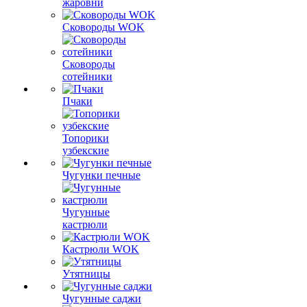
жаровни
Сковороды WOK
Сковороды
сотейники
Пчаки
Топорики
узбекские
Чугунки печные
Чугунные
кастрюли
Кастрюли WOK
Утятницы
Чугунные саджи