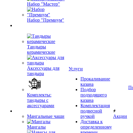
Набор "Мастер"
Набор "Премиум"
Тандыры
керамические
Аксессуары для
Услуги
тандыра
Прокаливание
казана
П
Подбор
Комплекты:
подходящего
тандыры с
казана
аксессуарами
Комплектация
подвесной
Мангальные чаши
ручкой
Акции
Доставка к
Мангалы
определенному
времени