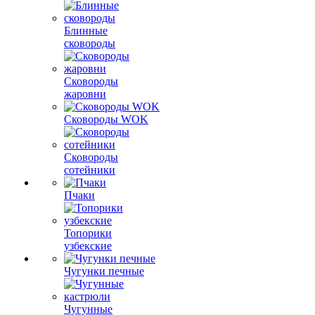
Блинные
сковороды
Сковороды
жаровни
Сковороды WOK
Сковороды
сотейники
Пчаки
Топорики
узбекские
Чугунки печные
Чугунные