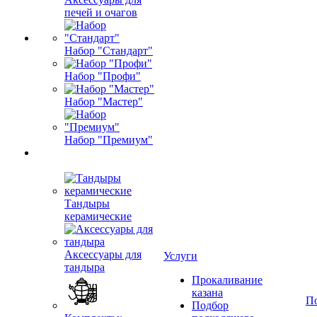
печей и очагов
Набор "Стандарт"
Набор "Профи"
Набор "Мастер"
Набор "Премиум"
Тандыры
керамические
Аксессуары для
Услуги
тандыра
Прокаливание
казана
П
Подбор