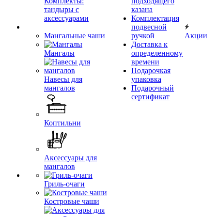
Комплекты:
подходящего
тандыры с
казана
аксессуарами
Комплектация
подвесной
Мангальные чаши
ручкой
Акции
Доставка к
Мангалы
определенному
времени
Подарочкая
Навесы для
упаковка
мангалов
Подарочный
сертификат
Коптильни
Аксессуары для
мангалов
Гриль-очаги
Костровые чаши