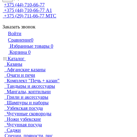
+375 (44) 710-66-77
+375 (44) 710-66-77
А1
+375 (29) 711-66-77
МТС
Заказать звонок
Войти
Сравнение
0
Избранные товары
0
Корзина
0
Каталог
Казаны
Афганские казаны
Очаги и печи
Комплект "Печь + казан"
Тандыры и аксессуары
Мангалы, коптильни
Грили и аксессуары
Шампуры и наборы
Узбекская посуда
Чугунные сковороды
Ножи узбекские
Чугунная посуда
Саджи
Специи, пряности, рис