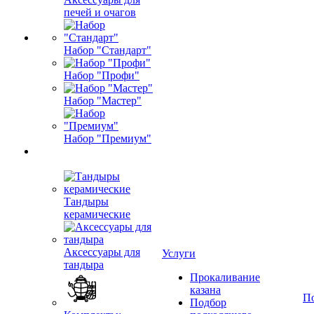
печей и очагов
Набор "Стандарт"
Набор "Профи"
Набор "Мастер"
Набор "Премиум"
Тандыры
керамические
Аксессуары для
Услуги
тандыра
Прокаливание
казана
П
Подбор