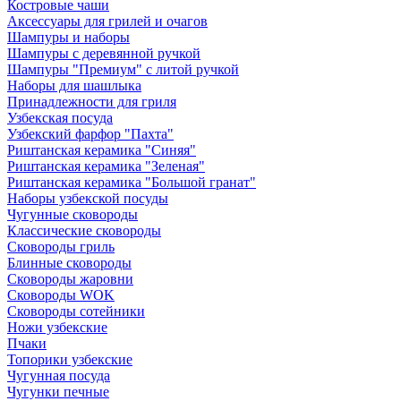
Костровые чаши
Аксессуары для грилей и очагов
Шампуры и наборы
Шампуры с деревянной ручкой
Шампуры "Премиум" с литой ручкой
Наборы для шашлыка
Принадлежности для гриля
Узбекская посуда
Узбекский фарфор "Пахта"
Риштанская керамика "Синяя"
Риштанская керамика "Зеленая"
Риштанская керамика "Большой гранат"
Наборы узбекской посуды
Чугунные сковороды
Классические сковороды
Сковороды гриль
Блинные сковороды
Сковороды жаровни
Сковороды WOK
Сковороды сотейники
Ножи узбекские
Пчаки
Топорики узбекские
Чугунная посуда
Чугунки печные