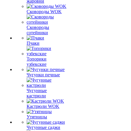
жаровни
Сковороды WOK
Сковороды
сотейники
Пчаки
Топорики
узбекские
Чугунки печные
Чугунные
кастрюли
Кастрюли WOK
Утятницы
Чугунные саджи