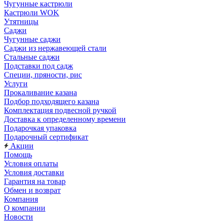
Чугунные кастрюли
Кастрюли WOK
Утятницы
Саджи
Чугунные саджи
Саджи из нержавеющей стали
Стальные саджи
Подставки под садж
Специи, пряности, рис
Услуги
Прокаливание казана
Подбор подходящего казана
Комплектация подвесной ручкой
Доставка к определенному времени
Подарочкая упаковка
Подарочный сертификат
Акции
Помощь
Условия оплаты
Условия доставки
Гарантия на товар
Обмен и возврат
Компания
О компании
Новости