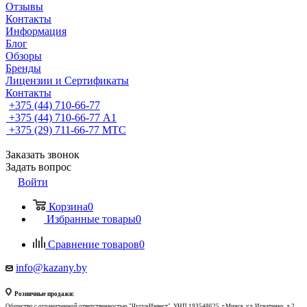
Отзывы
Контакты
Информация
Блог
Обзоры
Бренды
Лицензии и Сертификаты
Контакты
+375 (44) 710-66-77
+375 (44) 710-66-77
А1
+375 (29) 711-66-77
МТС
Заказать звонок
Задать вопрос
Войти
Корзина
0
Избранные товары
0
Сравнение товаров
0
info@kazany.by
Розничные продажи:
Общество с ограниченной ответственностью "ЧугунИнвест", УНП 193548625, г.Минск, ул. Игнатенко, д.2,