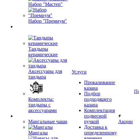
Набор "Мастер"
Набор "Премиум"
Тандыры
керамические
Аксессуары для
Услуги
тандыра
Прокаливание
казана
П
Подбор
Комплекты:
подходящего
тандыры с
казана
аксессуарами
Комплектация
подвесной
Мангальные чаши
ручкой
Акции
Доставка к
Мангалы
определенному
времени