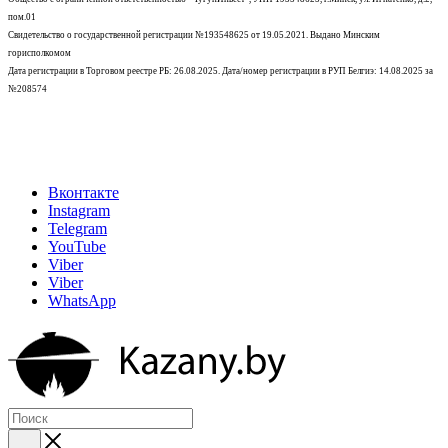
пом.01
Свидетельство о государственной регистрации №193548625 от 19.05.2021.
Выдано Минским
горисполкомом
Дата регистрации в Торговом реестре РБ: 26.08.2025. Дата/номер регистрации в РУП Белгиэ: 14.08.2025 за
№208574
Вконтакте
Instagram
Telegram
YouTube
Viber
Viber
WhatsApp