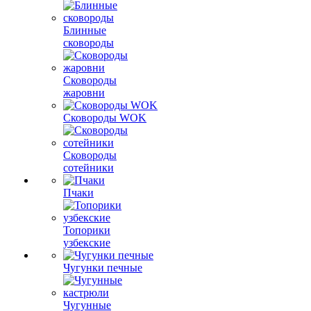
Блинные
сковороды
Сковороды
жаровни
Сковороды WOK
Сковороды
сотейники
Пчаки
Топорики
узбекские
Чугунки печные
Чугунные