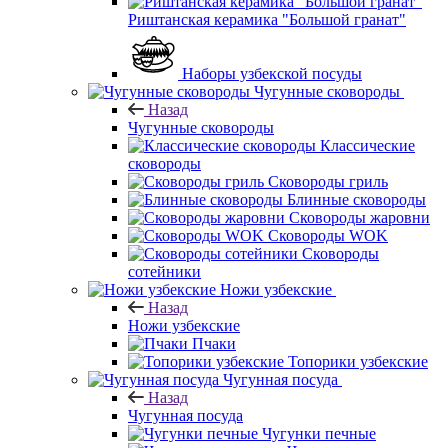
Риштанская керамика "Большой гранат"
Наборы узбекской посуды
Чугунные сковороды
Назад
Чугунные сковороды
Классические
сковороды
Сковороды гриль
Блинные сковороды
Сковороды жаровни
Сковороды WOK
Сковороды
сотейники
Ножи узбекские
Назад
Ножи узбекские
Пчаки
Топорики узбекские
Чугунная посуда
Назад
Чугунная посуда
Чугунки печные