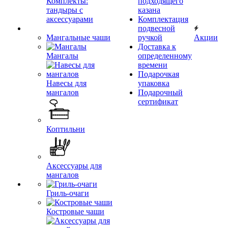
Комплекты:
подходящего
тандыры с
казана
аксессуарами
Комплектация
подвесной
Мангальные чаши
ручкой
Акции
Доставка к
Мангалы
определенному
времени
Подарочкая
Навесы для
упаковка
мангалов
Подарочный
сертификат
Коптильни
Аксессуары для
мангалов
Гриль-очаги
Костровые чаши