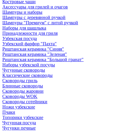
Костровые чаши
Аксессуары для грилей и очагов
Шампуры и наборы
Шампуры с деревянной ручкой
Шампуры "Премиум" с литой ручкой
Наборы для шашлыка
Принадлежности для гриля
Узбекская посуда
Узбекский фарфор "Пахта"
Риштанская керамика "Синяя"
Риштанская керамика "Зеленая"
Риштанская керамика "Большой гранат"
Наборы узбекской посуды
Чугунные сковороды
Классические сковороды
Сковороды гриль
Блинные сковороды
Сковороды жаровни
Сковороды WOK
Сковороды сотейники
Ножи узбекские
Пчаки
Топорики узбекские
Чугунная посуда
Чугунки печные