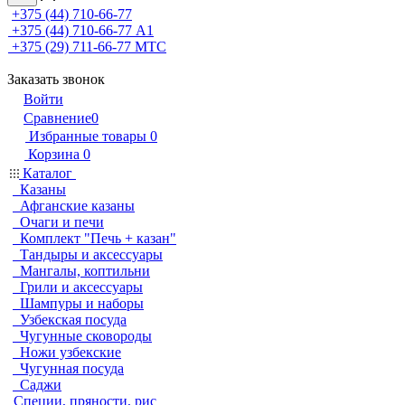
+375 (44) 710-66-77
+375 (44) 710-66-77
А1
+375 (29) 711-66-77
МТС
Заказать звонок
Войти
Сравнение
0
Избранные товары
0
Корзина
0
Каталог
Казаны
Афганские казаны
Очаги и печи
Комплект "Печь + казан"
Тандыры и аксессуары
Мангалы, коптильни
Грили и аксессуары
Шампуры и наборы
Узбекская посуда
Чугунные сковороды
Ножи узбекские
Чугунная посуда
Саджи
Специи, пряности, рис