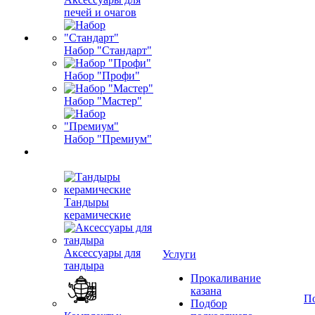
печей и очагов
Набор "Стандарт"
Набор "Профи"
Набор "Мастер"
Набор "Премиум"
Тандыры
керамические
Аксессуары для
Услуги
тандыра
Прокаливание
казана
П
Подбор