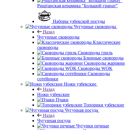
Риштанская керамика "Большой гранат"
Наборы узбекской посуды
Чугунные сковороды
Назад
Чугунные сковороды
Классические
сковороды
Сковороды гриль
Блинные сковороды
Сковороды жаровни
Сковороды WOK
Сковороды
сотейники
Ножи узбекские
Назад
Ножи узбекские
Пчаки
Топорики узбекские
Чугунная посуда
Назад
Чугунная посуда
Чугунки печные