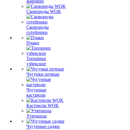
жаровни
Сковороды WOK
Сковороды
сотейники
Пчаки
Топорики
узбекские
Чугунки печные
Чугунные
кастрюли
Кастрюли WOK
Утятницы
Чугунные саджи