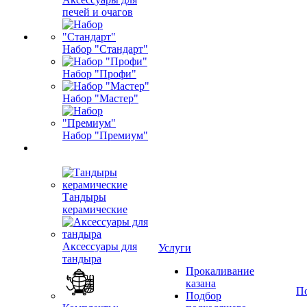
печей и очагов
Набор "Стандарт"
Набор "Профи"
Набор "Мастер"
Набор "Премиум"
Тандыры
керамические
Аксессуары для
Услуги
тандыра
Прокаливание
казана
П
Подбор