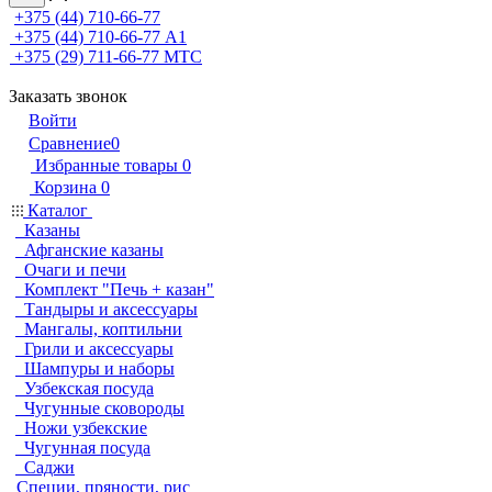
+375 (44) 710-66-77
+375 (44) 710-66-77
А1
+375 (29) 711-66-77
МТС
Заказать звонок
Войти
Сравнение
0
Избранные товары
0
Корзина
0
Каталог
Казаны
Афганские казаны
Очаги и печи
Комплект "Печь + казан"
Тандыры и аксессуары
Мангалы, коптильни
Грили и аксессуары
Шампуры и наборы
Узбекская посуда
Чугунные сковороды
Ножи узбекские
Чугунная посуда
Саджи
Специи, пряности, рис