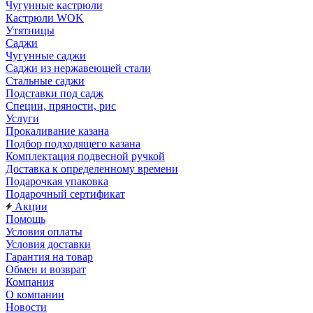
Чугунные кастрюли
Кастрюли WOK
Утятницы
Саджи
Чугунные саджи
Саджи из нержавеющей стали
Стальные саджи
Подставки под садж
Специи, пряности, рис
Услуги
Прокаливание казана
Подбор подходящего казана
Комплектация подвесной ручкой
Доставка к определенному времени
Подарочкая упаковка
Подарочный сертификат
Акции
Помощь
Условия оплаты
Условия доставки
Гарантия на товар
Обмен и возврат
Компания
О компании
Новости