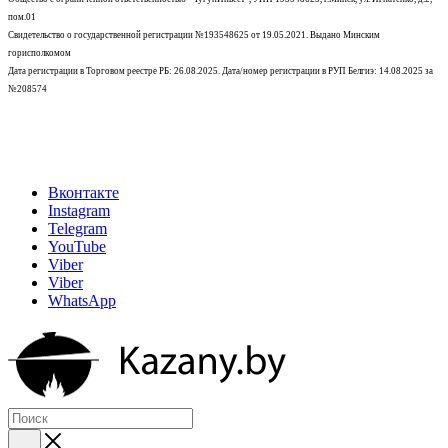
пом.01
Свидетельство о государственной регистрации №193548625 от 19.05.2021.
Выдано Минским
горисполкомом
Дата регистрации в Торговом реестре РБ: 26.08.2025. Дата/номер регистрации в РУП Белгиэ: 14.08.2025 за
№208574
Вконтакте
Instagram
Telegram
YouTube
Viber
Viber
WhatsApp