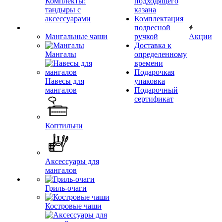
Комплекты:
подходящего
тандыры с
казана
аксессуарами
Комплектация
подвесной
Мангальные чаши
ручкой
Акции
Доставка к
Мангалы
определенному
времени
Подарочкая
Навесы для
упаковка
мангалов
Подарочный
сертификат
Коптильни
Аксессуары для
мангалов
Гриль-очаги
Костровые чаши