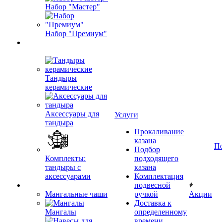
Набор "Мастер"
Набор "Премиум"
Тандыры
керамические
Аксессуары для
Услуги
тандыра
Прокаливание
казана
П
Подбор
Комплекты:
подходящего
тандыры с
казана
аксессуарами
Комплектация
подвесной
Мангальные чаши
ручкой
Акции
Доставка к
Мангалы
определенному
времени