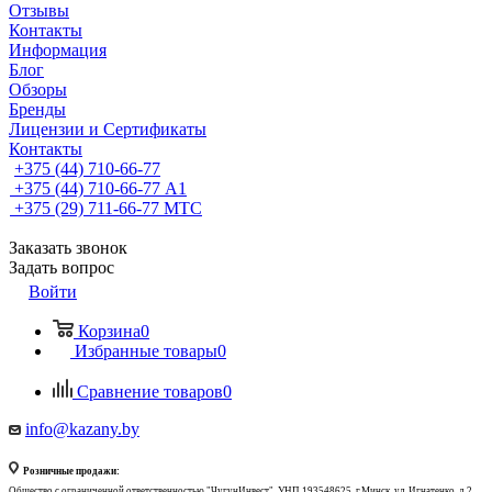
Отзывы
Контакты
Информация
Блог
Обзоры
Бренды
Лицензии и Сертификаты
Контакты
+375 (44) 710-66-77
+375 (44) 710-66-77
А1
+375 (29) 711-66-77
МТС
Заказать звонок
Задать вопрос
Войти
Корзина
0
Избранные товары
0
Сравнение товаров
0
info@kazany.by
Розничные продажи:
Общество с ограниченной ответственностью "ЧугунИнвест", УНП 193548625, г.Минск, ул. Игнатенко, д.2,