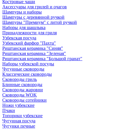
Костровые чаши
Аксессуары для грилей и очагов
Шампуры и наборы
Шампуры с деревянной ручкой
Шампуры "Премиум" с литой ручкой
Наборы для шашлыка
Принадлежности для гриля
Узбекская посуда
Узбекский фарфор "Пахта"
Риштанская керамика "Синяя"
Риштанская керамика "Зеленая"
Риштанская керамика "Большой гранат"
Наборы узбекской посуды
Чугунные сковороды
Классические сковороды
Сковороды гриль
Блинные сковороды
Сковороды жаровни
Сковороды WOK
Сковороды сотейники
Ножи узбекские
Пчаки
Топорики узбекские
Чугунная посуда
Чугунки печные