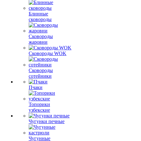
Блинные
сковороды
Сковороды
жаровни
Сковороды WOK
Сковороды
сотейники
Пчаки
Топорики
узбекские
Чугунки печные
Чугунные