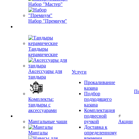
Набор "Мастер"
Набор "Премиум"
Тандыры
керамические
Аксессуары для
Услуги
тандыра
Прокаливание
казана
П
Подбор
Комплекты:
подходящего
тандыры с
казана
аксессуарами
Комплектация
подвесной
Мангальные чаши
ручкой
Акции
Доставка к
Мангалы
определенному
времени