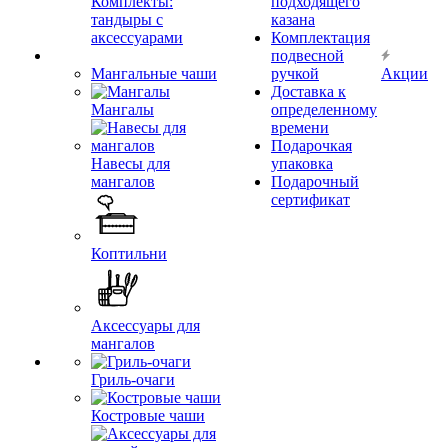
Комплекты:
подходящего
тандыры с
казана
аксессуарами
Комплектация
подвесной
Мангальные чаши
ручкой
Акции
Доставка к
Мангалы
определенному
времени
Подарочкая
Навесы для
упаковка
мангалов
Подарочный
сертификат
Коптильни
Аксессуары для
мангалов
Гриль-очаги
Костровые чаши