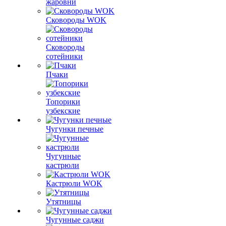
жаровни
Сковороды WOK
Сковороды
сотейники
Пчаки
Топорики
узбекские
Чугунки печные
Чугунные
кастрюли
Кастрюли WOK
Утятницы
Чугунные саджи