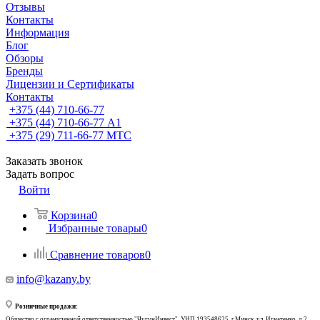
Отзывы
Контакты
Информация
Блог
Обзоры
Бренды
Лицензии и Сертификаты
Контакты
+375 (44) 710-66-77
+375 (44) 710-66-77
А1
+375 (29) 711-66-77
МТС
Заказать звонок
Задать вопрос
Войти
Корзина
0
Избранные товары
0
Сравнение товаров
0
info@kazany.by
Розничные продажи:
Общество с ограниченной ответственностью "ЧугунИнвест", УНП 193548625, г.Минск, ул. Игнатенко, д.2,