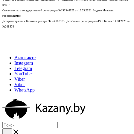
пом.01
Свидетельство о государственной регистрации №193548625 от 19.05.2021.
Выдано Минским
горисполкомом
Дата регистрации в Торговом реестре РБ: 26.08.2025. Дата/номер регистрации в РУП Белгиэ: 14.08.2025 за
№208574
Вконтакте
Instagram
Telegram
YouTube
Viber
Viber
WhatsApp