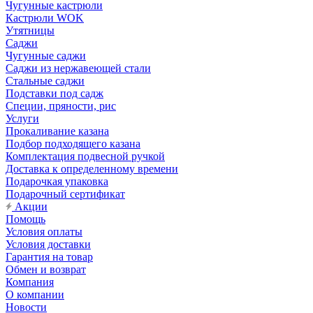
Чугунные кастрюли
Кастрюли WOK
Утятницы
Саджи
Чугунные саджи
Саджи из нержавеющей стали
Стальные саджи
Подставки под садж
Специи, пряности, рис
Услуги
Прокаливание казана
Подбор подходящего казана
Комплектация подвесной ручкой
Доставка к определенному времени
Подарочкая упаковка
Подарочный сертификат
Акции
Помощь
Условия оплаты
Условия доставки
Гарантия на товар
Обмен и возврат
Компания
О компании
Новости