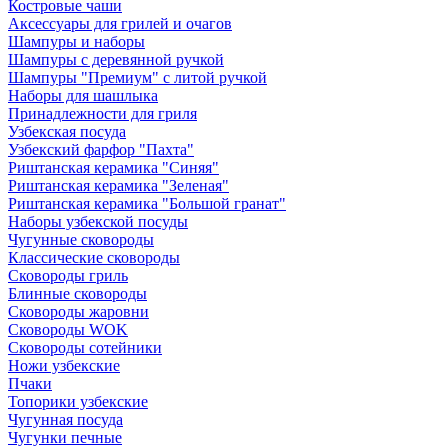
Костровые чаши
Аксессуары для грилей и очагов
Шампуры и наборы
Шампуры с деревянной ручкой
Шампуры "Премиум" с литой ручкой
Наборы для шашлыка
Принадлежности для гриля
Узбекская посуда
Узбекский фарфор "Пахта"
Риштанская керамика "Синяя"
Риштанская керамика "Зеленая"
Риштанская керамика "Большой гранат"
Наборы узбекской посуды
Чугунные сковороды
Классические сковороды
Сковороды гриль
Блинные сковороды
Сковороды жаровни
Сковороды WOK
Сковороды сотейники
Ножи узбекские
Пчаки
Топорики узбекские
Чугунная посуда
Чугунки печные