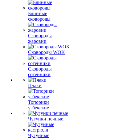
Блинные
сковороды
Сковороды
жаровни
Сковороды WOK
Сковороды
сотейники
Пчаки
Топорики
узбекские
Чугунки печные
Чугунные