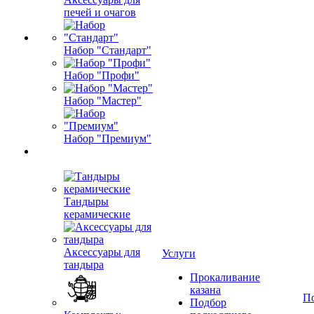
печей и очагов
Набор "Стандарт"
Набор "Профи"
Набор "Мастер"
Набор "Премиум"
Тандыры
керамические
Аксессуары для
Услуги
тандыра
Прокаливание
казана
П
Подбор