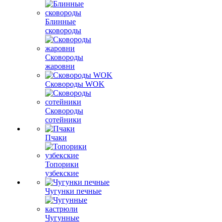
Блинные
сковороды
Сковороды
жаровни
Сковороды WOK
Сковороды
сотейники
Пчаки
Топорики
узбекские
Чугунки печные
Чугунные