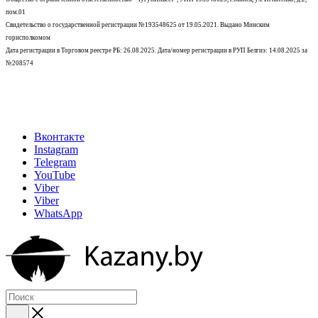
пом.01
Свидетельство о государственной регистрации №193548625 от 19.05.2021.
Выдано Минским
горисполкомом
Дата регистрации в Торговом реестре РБ: 26.08.2025. Дата/номер регистрации в РУП Белгиэ: 14.08.2025 за
№208574
Вконтакте
Instagram
Telegram
YouTube
Viber
Viber
WhatsApp