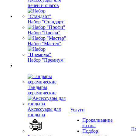
печей и очагов
Набор "Стандарт"
Набор "Профи"
Набор "Мастер"
Набор "Премиум"
Тандыры
керамические
Аксессуары для
Услуги
тандыра
Прокаливание
казана
П
Подбор