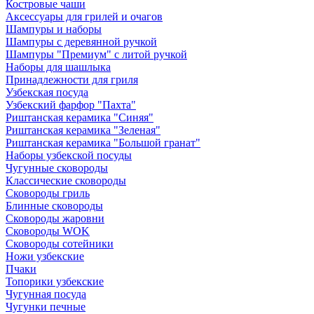
Костровые чаши
Аксессуары для грилей и очагов
Шампуры и наборы
Шампуры с деревянной ручкой
Шампуры "Премиум" с литой ручкой
Наборы для шашлыка
Принадлежности для гриля
Узбекская посуда
Узбекский фарфор "Пахта"
Риштанская керамика "Синяя"
Риштанская керамика "Зеленая"
Риштанская керамика "Большой гранат"
Наборы узбекской посуды
Чугунные сковороды
Классические сковороды
Сковороды гриль
Блинные сковороды
Сковороды жаровни
Сковороды WOK
Сковороды сотейники
Ножи узбекские
Пчаки
Топорики узбекские
Чугунная посуда
Чугунки печные