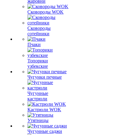
жаровни
Сковороды WOK
Сковороды
сотейники
Пчаки
Топорики
узбекские
Чугунки печные
Чугунные
кастрюли
Кастрюли WOK
Утятницы
Чугунные саджи