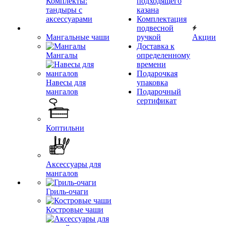
Комплекты:
подходящего
тандыры с
казана
аксессуарами
Комплектация
подвесной
Мангальные чаши
ручкой
Акции
Доставка к
Мангалы
определенному
времени
Подарочкая
Навесы для
упаковка
мангалов
Подарочный
сертификат
Коптильни
Аксессуары для
мангалов
Гриль-очаги
Костровые чаши