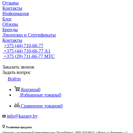
Отзывы
Контакты
Информация
Блог
Обзоры
Бренды
Лицензии и Сертификаты
Контакты
+375 (44) 710-66-77
+375 (44) 710-66-77
А1
+375 (29) 711-66-77
МТС
Заказать звонок
Задать вопрос
Войти
Корзина
0
Избранные товары
0
Сравнение товаров
0
info@kazany.by
Розничные продажи:
Общество с ограниченной ответственностью "ЧугунИнвест", УНП 193548625, г.Минск, ул. Игнатенко, д.2,