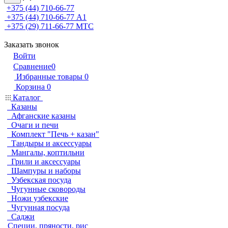
+375 (44) 710-66-77
+375 (44) 710-66-77
А1
+375 (29) 711-66-77
МТС
Заказать звонок
Войти
Сравнение
0
Избранные товары
0
Корзина
0
Каталог
Казаны
Афганские казаны
Очаги и печи
Комплект "Печь + казан"
Тандыры и аксессуары
Мангалы, коптильни
Грили и аксессуары
Шампуры и наборы
Узбекская посуда
Чугунные сковороды
Ножи узбекские
Чугунная посуда
Саджи
Специи, пряности, рис