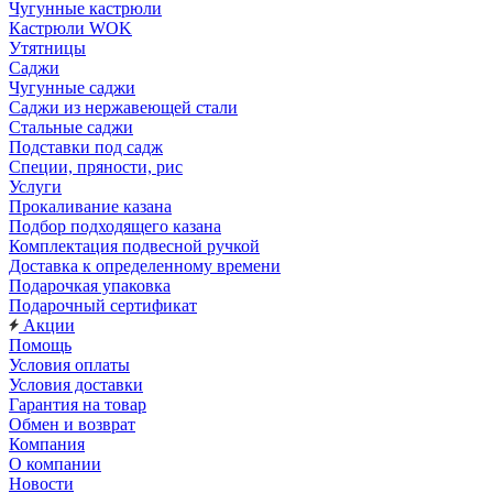
Чугунные кастрюли
Кастрюли WOK
Утятницы
Саджи
Чугунные саджи
Саджи из нержавеющей стали
Стальные саджи
Подставки под садж
Специи, пряности, рис
Услуги
Прокаливание казана
Подбор подходящего казана
Комплектация подвесной ручкой
Доставка к определенному времени
Подарочкая упаковка
Подарочный сертификат
Акции
Помощь
Условия оплаты
Условия доставки
Гарантия на товар
Обмен и возврат
Компания
О компании
Новости