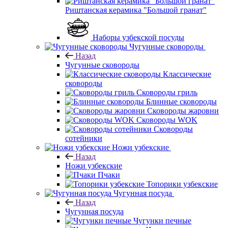
Риштанская керамика "Большой гранат"
Наборы узбекской посуды
Чугунные сковороды
Назад
Чугунные сковороды
Классические
сковороды
Сковороды гриль
Блинные сковороды
Сковороды жаровни
Сковороды WOK
Сковороды
сотейники
Ножи узбекские
Назад
Ножи узбекские
Пчаки
Топорики узбекские
Чугунная посуда
Назад
Чугунная посуда
Чугунки печные