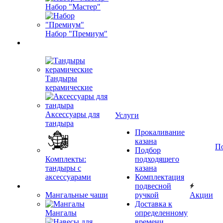
Набор "Мастер"
Набор "Премиум"
Тандыры
керамические
Аксессуары для
Услуги
тандыра
Прокаливание
казана
П
Подбор
Комплекты:
подходящего
тандыры с
казана
аксессуарами
Комплектация
подвесной
Мангальные чаши
ручкой
Акции
Доставка к
Мангалы
определенному
времени