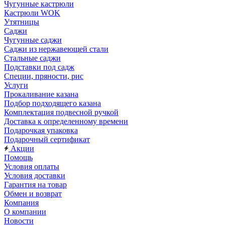
Чугунные кастрюли
Кастрюли WOK
Утятницы
Саджи
Чугунные саджи
Саджи из нержавеющей стали
Стальные саджи
Подставки под садж
Специи, пряности, рис
Услуги
Прокаливание казана
Подбор подходящего казана
Комплектация подвесной ручкой
Доставка к определенному времени
Подарочкая упаковка
Подарочный сертификат
Акции
Помощь
Условия оплаты
Условия доставки
Гарантия на товар
Обмен и возврат
Компания
О компании
Новости