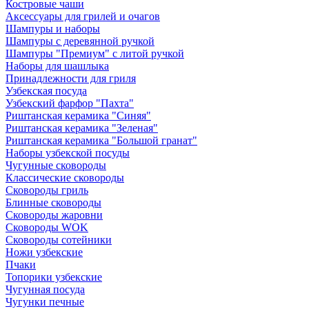
Костровые чаши
Аксессуары для грилей и очагов
Шампуры и наборы
Шампуры с деревянной ручкой
Шампуры "Премиум" с литой ручкой
Наборы для шашлыка
Принадлежности для гриля
Узбекская посуда
Узбекский фарфор "Пахта"
Риштанская керамика "Синяя"
Риштанская керамика "Зеленая"
Риштанская керамика "Большой гранат"
Наборы узбекской посуды
Чугунные сковороды
Классические сковороды
Сковороды гриль
Блинные сковороды
Сковороды жаровни
Сковороды WOK
Сковороды сотейники
Ножи узбекские
Пчаки
Топорики узбекские
Чугунная посуда
Чугунки печные