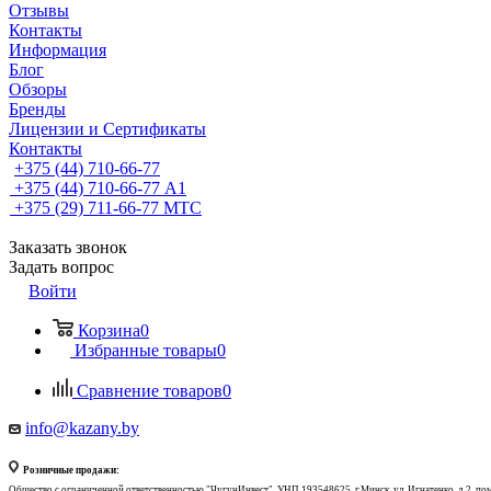
Отзывы
Контакты
Информация
Блог
Обзоры
Бренды
Лицензии и Сертификаты
Контакты
+375 (44) 710-66-77
+375 (44) 710-66-77
А1
+375 (29) 711-66-77
МТС
Заказать звонок
Задать вопрос
Войти
Корзина
0
Избранные товары
0
Сравнение товаров
0
info@kazany.by
Розничные продажи:
Общество с ограниченной ответственностью "ЧугунИнвест", УНП 193548625, г.Минск, ул. Игнатенко, д.2, по