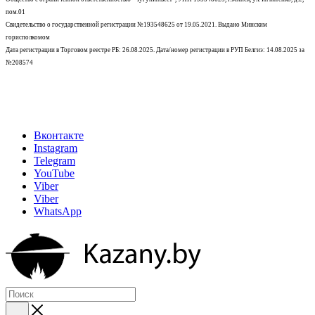
пом.01
Свидетельство о государственной регистрации №193548625 от 19.05.2021.
Выдано Минским
горисполкомом
Дата регистрации в Торговом реестре РБ: 26.08.2025. Дата/номер регистрации в РУП Белгиэ: 14.08.2025 за
№208574
Вконтакте
Instagram
Telegram
YouTube
Viber
Viber
WhatsApp