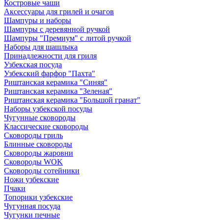
Костровые чаши
Аксессуары для грилей и очагов
Шампуры и наборы
Шампуры с деревянной ручкой
Шампуры "Премиум" с литой ручкой
Наборы для шашлыка
Принадлежности для гриля
Узбекская посуда
Узбекский фарфор "Пахта"
Риштанская керамика "Синяя"
Риштанская керамика "Зеленая"
Риштанская керамика "Большой гранат"
Наборы узбекской посуды
Чугунные сковороды
Классические сковороды
Сковороды гриль
Блинные сковороды
Сковороды жаровни
Сковороды WOK
Сковороды сотейники
Ножи узбекские
Пчаки
Топорики узбекские
Чугунная посуда
Чугунки печные