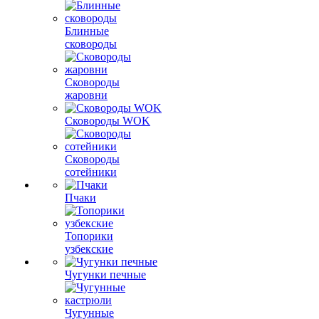
Блинные
сковороды
Сковороды
жаровни
Сковороды WOK
Сковороды
сотейники
Пчаки
Топорики
узбекские
Чугунки печные
Чугунные