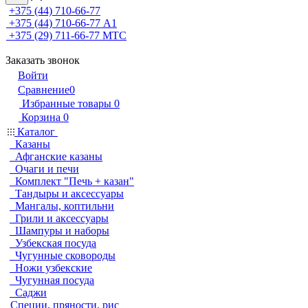
+375 (44) 710-66-77
+375 (44) 710-66-77
А1
+375 (29) 711-66-77
МТС
Заказать звонок
Войти
Сравнение
0
Избранные товары
0
Корзина
0
Каталог
Казаны
Афганские казаны
Очаги и печи
Комплект "Печь + казан"
Тандыры и аксессуары
Мангалы, коптильни
Грили и аксессуары
Шампуры и наборы
Узбекская посуда
Чугунные сковороды
Ножи узбекские
Чугунная посуда
Саджи
Специи, пряности, рис