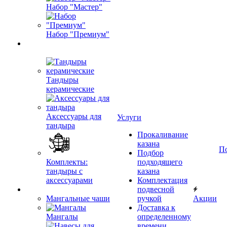
Набор "Мастер"
Набор "Премиум"
Тандыры
керамические
Аксессуары для
Услуги
тандыра
Прокаливание
казана
П
Подбор
Комплекты:
подходящего
тандыры с
казана
аксессуарами
Комплектация
подвесной
Мангальные чаши
ручкой
Акции
Доставка к
Мангалы
определенному
времени