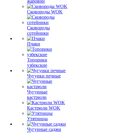
жаровни
Сковороды WOK
Сковороды
сотейники
Пчаки
Топорики
узбекские
Чугунки печные
Чугунные
кастрюли
Кастрюли WOK
Утятницы
Чугунные саджи