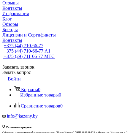
Отзывы
Контакты
Информация
Блог
Обзоры
Бренды
Лицензии и Сертификаты
Контакты
+375 (44) 710-66-77
+375 (44) 710-66-77
А1
+375 (29) 711-66-77
МТС
Заказать звонок
Задать вопрос
Войти
Корзина
0
Избранные товары
0
Сравнение товаров
0
info@kazany.by
Розничные продажи:
Общество с ограниченной ответственностью "ЧугунИнвест", УНП 193548625, г.Минск, ул. Игнатенко, д.2,