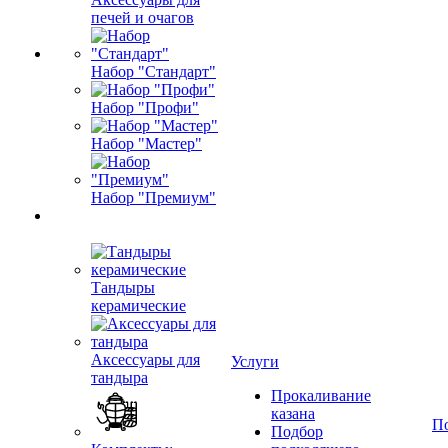
печей и очагов
Набор "Стандарт"
Набор "Профи"
Набор "Мастер"
Набор "Премиум"
Тандыры
керамические
Аксессуары для
Услуги
тандыра
Прокаливание
казана
П
Подбор