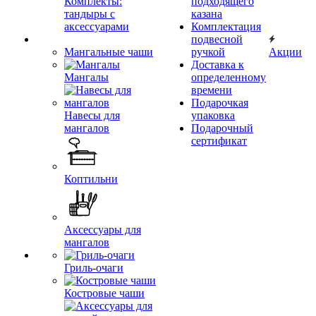
Комплекты:
подходящего
тандыры с
казана
аксессуарами
Комплектация
подвесной
Мангальные чаши
ручкой
Акции
Доставка к
Мангалы
определенному
времени
Подарочкая
Навесы для
упаковка
мангалов
Подарочный
сертификат
Коптильни
Аксессуары для
мангалов
Гриль-очаги
Костровые чаши