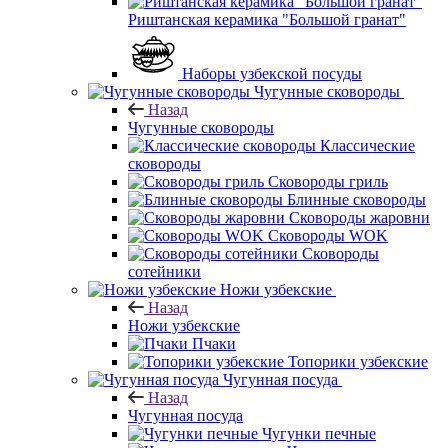
Риштанская керамика "Большой гранат"
Наборы узбекской посуды
Чугунные сковороды
Назад
Чугунные сковороды
Классические
сковороды
Сковороды гриль
Блинные сковороды
Сковороды жаровни
Сковороды WOK
Сковороды
сотейники
Ножи узбекские
Назад
Ножи узбекские
Пчаки
Топорики узбекские
Чугунная посуда
Назад
Чугунная посуда
Чугунки печные