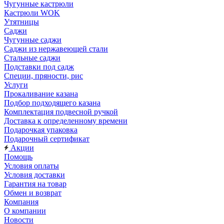
Чугунные кастрюли
Кастрюли WOK
Утятницы
Саджи
Чугунные саджи
Саджи из нержавеющей стали
Стальные саджи
Подставки под садж
Специи, пряности, рис
Услуги
Прокаливание казана
Подбор подходящего казана
Комплектация подвесной ручкой
Доставка к определенному времени
Подарочкая упаковка
Подарочный сертификат
Акции
Помощь
Условия оплаты
Условия доставки
Гарантия на товар
Обмен и возврат
Компания
О компании
Новости