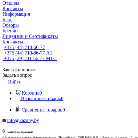
Отзывы
Контакты
Информация
Блог
Обзоры
Бренды
Лицензии и Сертификаты
Контакты
+375 (44) 710-66-77
+375 (44) 710-66-77
А1
+375 (29) 711-66-77
МТС
Заказать звонок
Задать вопрос
Войти
Корзина
0
Избранные товары
0
Сравнение товаров
0
info@kazany.by
Розничные продажи:
Общество с ограниченной ответственностью "ЧугунИнвест", УНП 193548625, г.Минск, ул. Игнатенко, д.2, по