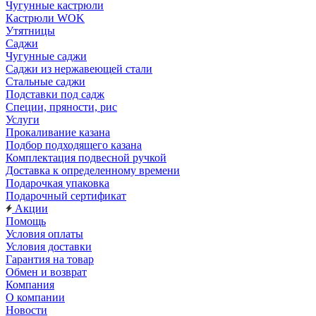
Чугунные кастрюли
Кастрюли WOK
Утятницы
Саджи
Чугунные саджи
Саджи из нержавеющей стали
Стальные саджи
Подставки под садж
Специи, пряности, рис
Услуги
Прокаливание казана
Подбор подходящего казана
Комплектация подвесной ручкой
Доставка к определенному времени
Подарочкая упаковка
Подарочный сертификат
Акции
Помощь
Условия оплаты
Условия доставки
Гарантия на товар
Обмен и возврат
Компания
О компании
Новости