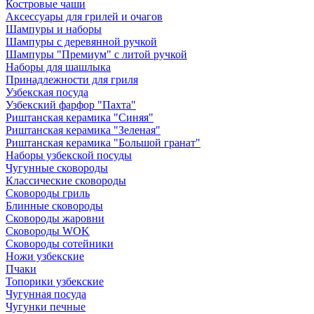
Костровые чаши
Аксессуары для грилей и очагов
Шампуры и наборы
Шампуры с деревянной ручкой
Шампуры "Премиум" с литой ручкой
Наборы для шашлыка
Принадлежности для гриля
Узбекская посуда
Узбекский фарфор "Пахта"
Риштанская керамика "Синяя"
Риштанская керамика "Зеленая"
Риштанская керамика "Большой гранат"
Наборы узбекской посуды
Чугунные сковороды
Классические сковороды
Сковороды гриль
Блинные сковороды
Сковороды жаровни
Сковороды WOK
Сковороды сотейники
Ножи узбекские
Пчаки
Топорики узбекские
Чугунная посуда
Чугунки печные