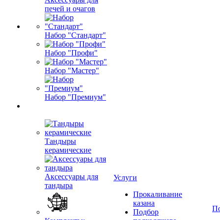
печей и очагов
Набор "Стандарт"
Набор "Профи"
Набор "Мастер"
Набор "Премиум"
Тандыры
керамические
Аксессуары для
Услуги
тандыра
Прокаливание
казана
П
Подбор