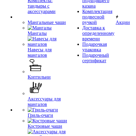
Комплекты:
подходящего
тандыры с
казана
аксессуарами
Комплектация
подвесной
Мангальные чаши
ручкой
Акции
Доставка к
Мангалы
определенному
времени
Подарочкая
Навесы для
упаковка
мангалов
Подарочный
сертификат
Коптильни
Аксессуары для
мангалов
Гриль-очаги
Костровые чаши