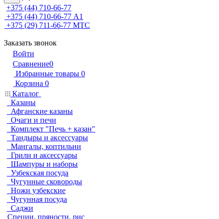
+375 (44) 710-66-77
+375 (44) 710-66-77
А1
+375 (29) 711-66-77
МТС
Заказать звонок
Войти
Сравнение
0
Избранные товары
0
Корзина
0
Каталог
Казаны
Афганские казаны
Очаги и печи
Комплект "Печь + казан"
Тандыры и аксессуары
Мангалы, коптильни
Грили и аксессуары
Шампуры и наборы
Узбекская посуда
Чугунные сковороды
Ножи узбекские
Чугунная посуда
Саджи
Специи, пряности, рис