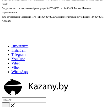
пом.01
Свидетельство о государственной регистрации №193548625 от 19.05.2021.
Выдано Минским
горисполкомом
Дата регистрации в Торговом реестре РБ: 26.08.2025. Дата/номер регистрации в РУП Белгиэ: 14.08.2025 за
№208574
Вконтакте
Instagram
Telegram
YouTube
Viber
Viber
WhatsApp