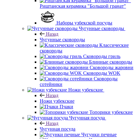
Риштанская керамика "Большой гранат"
Наборы узбекской посуды
Чугунные сковороды
Назад
Чугунные сковороды
Классические
сковороды
Сковороды гриль
Блинные сковороды
Сковороды жаровни
Сковороды WOK
Сковороды
сотейники
Ножи узбекские
Назад
Ножи узбекские
Пчаки
Топорики узбекские
Чугунная посуда
Назад
Чугунная посуда
Чугунки печные