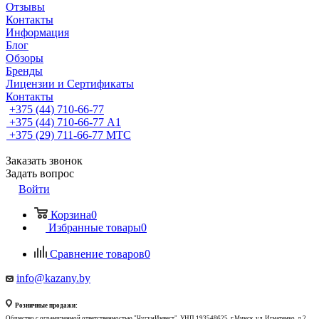
Отзывы
Контакты
Информация
Блог
Обзоры
Бренды
Лицензии и Сертификаты
Контакты
+375 (44) 710-66-77
+375 (44) 710-66-77
А1
+375 (29) 711-66-77
МТС
Заказать звонок
Задать вопрос
Войти
Корзина
0
Избранные товары
0
Сравнение товаров
0
info@kazany.by
Розничные продажи:
Общество с ограниченной ответственностью "ЧугунИнвест", УНП 193548625, г.Минск, ул. Игнатенко, д.2,