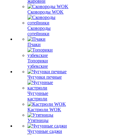
жаровни
Сковороды WOK
Сковороды
сотейники
Пчаки
Топорики
узбекские
Чугунки печные
Чугунные
кастрюли
Кастрюли WOK
Утятницы
Чугунные саджи