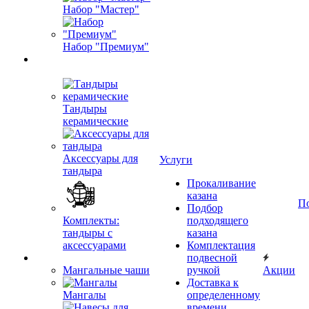
Набор "Мастер"
Набор "Премиум"
Тандыры
керамические
Аксессуары для
Услуги
тандыра
Прокаливание
казана
П
Подбор
Комплекты:
подходящего
тандыры с
казана
аксессуарами
Комплектация
подвесной
Мангальные чаши
ручкой
Акции
Доставка к
Мангалы
определенному
времени