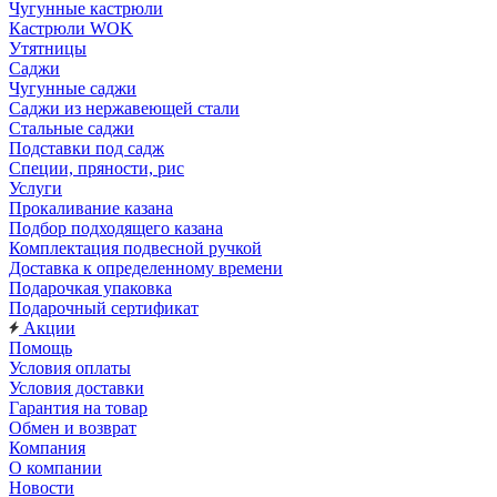
Чугунные кастрюли
Кастрюли WOK
Утятницы
Саджи
Чугунные саджи
Саджи из нержавеющей стали
Стальные саджи
Подставки под садж
Специи, пряности, рис
Услуги
Прокаливание казана
Подбор подходящего казана
Комплектация подвесной ручкой
Доставка к определенному времени
Подарочкая упаковка
Подарочный сертификат
Акции
Помощь
Условия оплаты
Условия доставки
Гарантия на товар
Обмен и возврат
Компания
О компании
Новости