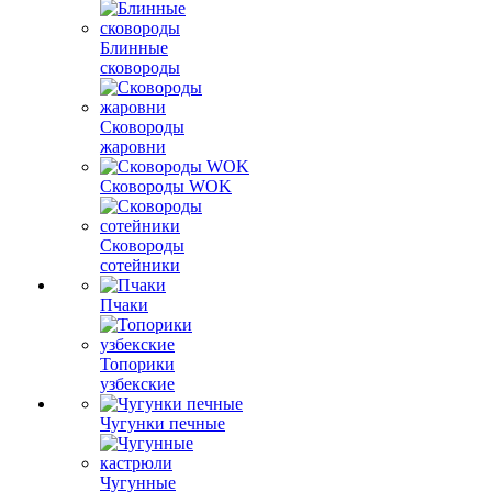
Блинные
сковороды
Сковороды
жаровни
Сковороды WOK
Сковороды
сотейники
Пчаки
Топорики
узбекские
Чугунки печные
Чугунные