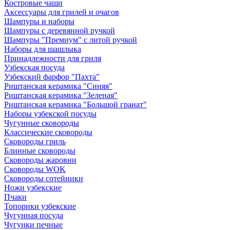
Костровые чаши
Аксессуары для грилей и очагов
Шампуры и наборы
Шампуры с деревянной ручкой
Шампуры "Премиум" с литой ручкой
Наборы для шашлыка
Принадлежности для гриля
Узбекская посуда
Узбекский фарфор "Пахта"
Риштанская керамика "Синяя"
Риштанская керамика "Зеленая"
Риштанская керамика "Большой гранат"
Наборы узбекской посуды
Чугунные сковороды
Классические сковороды
Сковороды гриль
Блинные сковороды
Сковороды жаровни
Сковороды WOK
Сковороды сотейники
Ножи узбекские
Пчаки
Топорики узбекские
Чугунная посуда
Чугунки печные