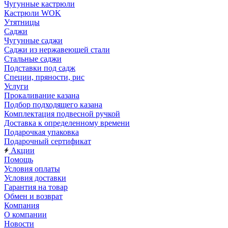
Чугунные кастрюли
Кастрюли WOK
Утятницы
Саджи
Чугунные саджи
Саджи из нержавеющей стали
Стальные саджи
Подставки под садж
Специи, пряности, рис
Услуги
Прокаливание казана
Подбор подходящего казана
Комплектация подвесной ручкой
Доставка к определенному времени
Подарочкая упаковка
Подарочный сертификат
Акции
Помощь
Условия оплаты
Условия доставки
Гарантия на товар
Обмен и возврат
Компания
О компании
Новости