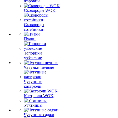
жаровни
Сковороды WOK
Сковороды
сотейники
Пчаки
Топорики
узбекские
Чугунки печные
Чугунные
кастрюли
Кастрюли WOK
Утятницы
Чугунные саджи