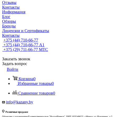
Отзывы
Контакты
Информация
Блог
Обзоры
Бренды
Лицензии и Сертификаты
Контакты
+375 (44) 710-66-77
+375 (44) 710-66-77
А1
+375 (29) 711-66-77
МТС
Заказать звонок
Задать вопрос
Войти
Корзина
0
Избранные товары
0
Сравнение товаров
0
info@kazany.by
Розничные продажи:
Общество с ограниченной ответственностью "ЧугунИнвест", УНП 193548625, г.Минск, ул. Игнатенко, д.2,