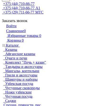
+375 (44) 710-66-77
+375 (44) 710-66-77
А1
+375 (29) 711-66-77
МТС
Заказать звонок
Войти
Сравнение
0
Избранные товары
0
Корзина
0
Каталог
Казаны
Афганские казаны
Очаги и печи
Комплект "Печь + казан"
Тандыры и аксессуары
Мангалы, коптильни
Грили и аксессуары
Шампуры и наборы
Узбекская посуда
Чугунные сковороды
Ножи узбекские
Чугунная посуда
Саджи
Специи, пряности, рис