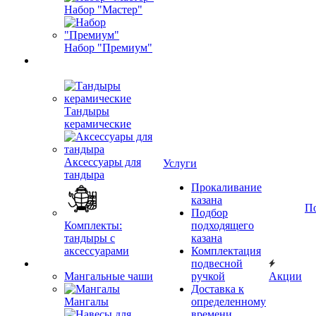
Набор "Мастер"
Набор "Премиум"
Тандыры
керамические
Аксессуары для
Услуги
тандыра
Прокаливание
казана
П
Подбор
Комплекты:
подходящего
тандыры с
казана
аксессуарами
Комплектация
подвесной
Мангальные чаши
ручкой
Акции
Доставка к
Мангалы
определенному
времени