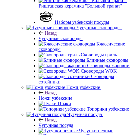
Риштанская керамика "Большой гранат"
Наборы узбекской посуды
Чугунные сковороды
Назад
Чугунные сковороды
Классические
сковороды
Сковороды гриль
Блинные сковороды
Сковороды жаровни
Сковороды WOK
Сковороды
сотейники
Ножи узбекские
Назад
Ножи узбекские
Пчаки
Топорики узбекские
Чугунная посуда
Назад
Чугунная посуда
Чугунки печные