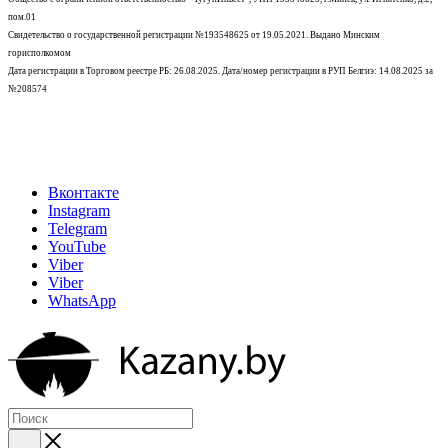
пом.01
Свидетельство о государственной регистрации №193548625 от 19.05.2021.
Выдано Минским
горисполкомом
Дата регистрации в Торговом реестре РБ: 26.08.2025. Дата/номер регистрации в РУП Белгиэ: 14.08.2025 за
№208574
Вконтакте
Instagram
Telegram
YouTube
Viber
Viber
WhatsApp