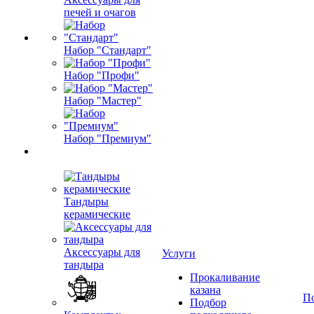
печей и очагов
Набор "Стандарт"
Набор "Профи"
Набор "Мастер"
Набор "Премиум"
Тандыры
керамические
Аксессуары для
Услуги
тандыра
Прокаливание
казана
П
Подбор