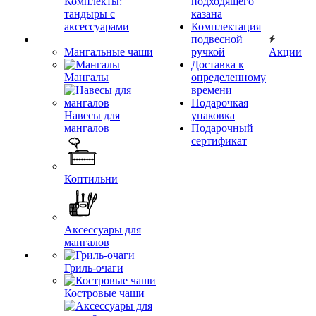
Комплекты:
подходящего
тандыры с
казана
аксессуарами
Комплектация
подвесной
Мангальные чаши
ручкой
Акции
Доставка к
Мангалы
определенному
времени
Подарочкая
Навесы для
упаковка
мангалов
Подарочный
сертификат
Коптильни
Аксессуары для
мангалов
Гриль-очаги
Костровые чаши