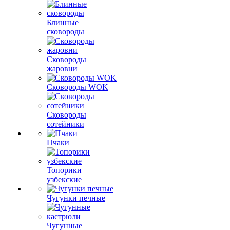
Блинные
сковороды
Сковороды
жаровни
Сковороды WOK
Сковороды
сотейники
Пчаки
Топорики
узбекские
Чугунки печные
Чугунные