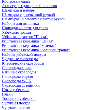
Костровые чаши
Аксессуары для грилей и очагов
Шампуры и наборы
Шампуры с деревянной ручкой
Шампуры "Премиум" с литой ручкой
Наборы для шашлыка
Принадлежности для гриля
Узбекская посуда
Узбекский фарфор "Пахта"
Риштанская керамика "Синяя"
Риштанская керамика "Зеленая"
Риштанская керамика "Большой гранат"
Наборы узбекской посуды
Чугунные сковороды
Классические сковороды
Сковороды гриль
Блинные сковороды
Сковороды жаровни
Сковороды WOK
Сковороды сотейники
Ножи узбекские
Пчаки
Топорики узбекские
Чугунная посуда
Чугунки печные