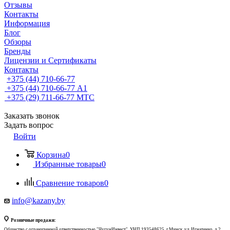
Отзывы
Контакты
Информация
Блог
Обзоры
Бренды
Лицензии и Сертификаты
Контакты
+375 (44) 710-66-77
+375 (44) 710-66-77
А1
+375 (29) 711-66-77
МТС
Заказать звонок
Задать вопрос
Войти
Корзина
0
Избранные товары
0
Сравнение товаров
0
info@kazany.by
Розничные продажи:
Общество с ограниченной ответственностью "ЧугунИнвест", УНП 193548625, г.Минск, ул. Игнатенко, д.2,