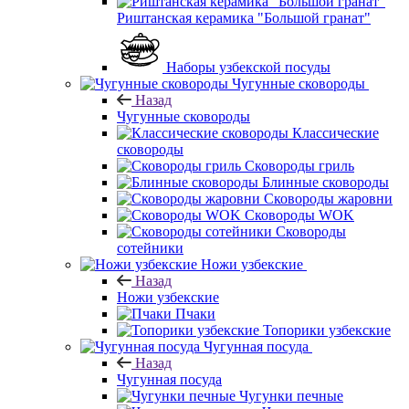
Риштанская керамика "Большой гранат"
Наборы узбекской посуды
Чугунные сковороды
Назад
Чугунные сковороды
Классические
сковороды
Сковороды гриль
Блинные сковороды
Сковороды жаровни
Сковороды WOK
Сковороды
сотейники
Ножи узбекские
Назад
Ножи узбекские
Пчаки
Топорики узбекские
Чугунная посуда
Назад
Чугунная посуда
Чугунки печные