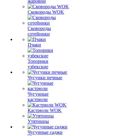
жаровни
Сковороды WOK
Сковороды
сотейники
Пчаки
Топорики
узбекские
Чугунки печные
Чугунные
кастрюли
Кастрюли WOK
Утятницы
Чугунные саджи