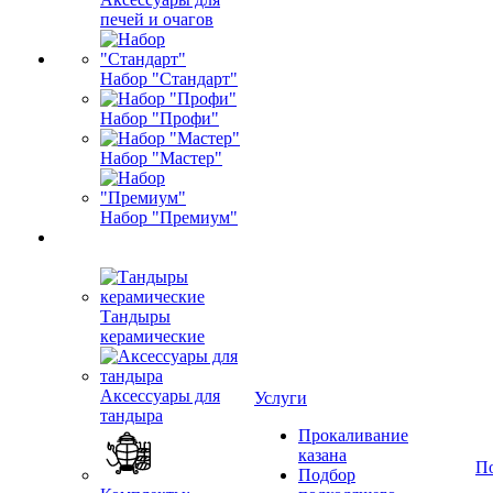
печей и очагов
Набор "Стандарт"
Набор "Профи"
Набор "Мастер"
Набор "Премиум"
Тандыры
керамические
Аксессуары для
Услуги
тандыра
Прокаливание
казана
П
Подбор