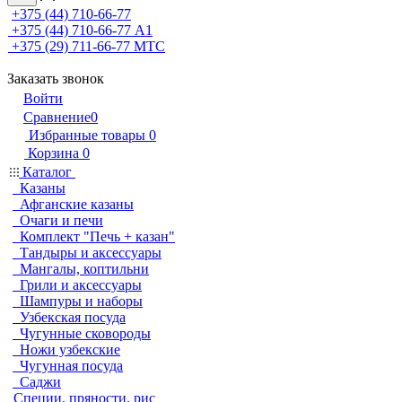
+375 (44) 710-66-77
+375 (44) 710-66-77
А1
+375 (29) 711-66-77
МТС
Заказать звонок
Войти
Сравнение
0
Избранные товары
0
Корзина
0
Каталог
Казаны
Афганские казаны
Очаги и печи
Комплект "Печь + казан"
Тандыры и аксессуары
Мангалы, коптильни
Грили и аксессуары
Шампуры и наборы
Узбекская посуда
Чугунные сковороды
Ножи узбекские
Чугунная посуда
Саджи
Специи, пряности, рис