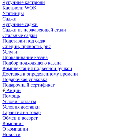
Чугунные кастрюли
Кастрюли WOK
Утятницы
Саджи
Чугунные саджи
Саджи из нержавеющей стали
Стальные саджи
Подставки под садж
Специи, пряности, рис
Услуги
Прокаливание казана
Подбор подходящего казана
Комплектация подвесной ручкой
Доставка к определенному времени
Подарочкая упаковка
Подарочный сертификат
Акции
Помощь
Условия оплаты
Условия доставки
Гарантия на товар
Обмен и возврат
Компания
О компании
Новости