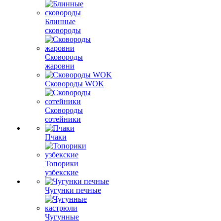
Блинные
сковороды
Сковороды
жаровни
Сковороды WOK
Сковороды
сотейники
Пчаки
Топорики
узбекские
Чугунки печные
Чугунные