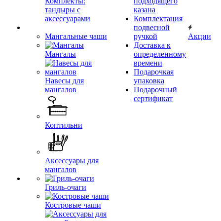
Комплекты:
подходящего
тандыры с
казана
аксессуарами
Комплектация
подвесной
Мангальные чаши
ручкой
Акции
Доставка к
Мангалы
определенному
времени
Подарочкая
Навесы для
упаковка
мангалов
Подарочный
сертификат
Коптильни
Аксессуары для
мангалов
Гриль-очаги
Костровые чаши