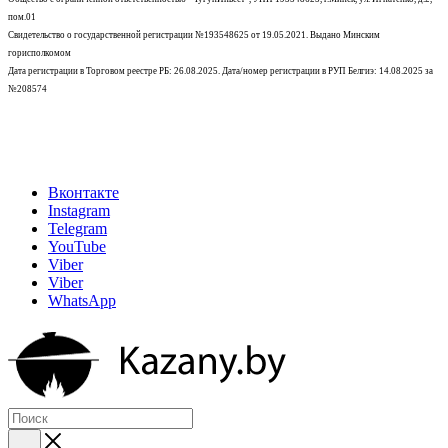
пом.01
Свидетельство о государственной регистрации №193548625 от 19.05.2021.
Выдано Минским
горисполкомом
Дата регистрации в Торговом реестре РБ: 26.08.2025. Дата/номер регистрации в РУП Белгиэ: 14.08.2025 за
№208574
Вконтакте
Instagram
Telegram
YouTube
Viber
Viber
WhatsApp