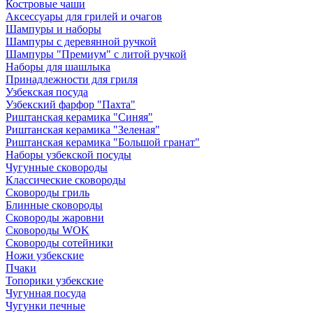
Костровые чаши
Аксессуары для грилей и очагов
Шампуры и наборы
Шампуры с деревянной ручкой
Шампуры "Премиум" с литой ручкой
Наборы для шашлыка
Принадлежности для гриля
Узбекская посуда
Узбекский фарфор "Пахта"
Риштанская керамика "Синяя"
Риштанская керамика "Зеленая"
Риштанская керамика "Большой гранат"
Наборы узбекской посуды
Чугунные сковороды
Классические сковороды
Сковороды гриль
Блинные сковороды
Сковороды жаровни
Сковороды WOK
Сковороды сотейники
Ножи узбекские
Пчаки
Топорики узбекские
Чугунная посуда
Чугунки печные