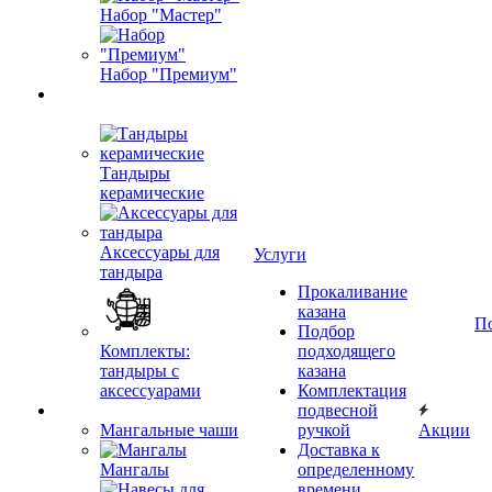
Набор "Мастер"
Набор "Премиум"
Тандыры
керамические
Аксессуары для
Услуги
тандыра
Прокаливание
казана
П
Подбор
Комплекты:
подходящего
тандыры с
казана
аксессуарами
Комплектация
подвесной
Мангальные чаши
ручкой
Акции
Доставка к
Мангалы
определенному
времени