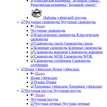
Риштанская керамика "Большой гранат"
Наборы узбекской посуды
Чугунные сковороды
Назад
Чугунные сковороды
Классические
сковороды
Сковороды гриль
Блинные сковороды
Сковороды жаровни
Сковороды WOK
Сковороды
сотейники
Ножи узбекские
Назад
Ножи узбекские
Пчаки
Топорики узбекские
Чугунная посуда
Назад
Чугунная посуда
Чугунки печные