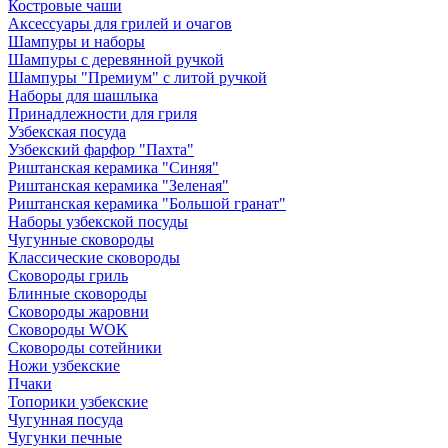
Костровые чаши
Аксессуары для грилей и очагов
Шампуры и наборы
Шампуры с деревянной ручкой
Шампуры "Премиум" с литой ручкой
Наборы для шашлыка
Принадлежности для гриля
Узбекская посуда
Узбекский фарфор "Пахта"
Риштанская керамика "Синяя"
Риштанская керамика "Зеленая"
Риштанская керамика "Большой гранат"
Наборы узбекской посуды
Чугунные сковороды
Классические сковороды
Сковороды гриль
Блинные сковороды
Сковороды жаровни
Сковороды WOK
Сковороды сотейники
Ножи узбекские
Пчаки
Топорики узбекские
Чугунная посуда
Чугунки печные