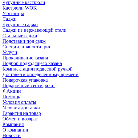
Чугунные кастрюли
Кастрюли WOK
Утятницы
Саджи
Чугунные саджи
Саджи из нержавеющей стали
Стальные саджи
Подставки под садж
Специи, пряности, рис
Услуги
Прокаливание казана
Подбор подходящего казана
Комплектация подвесной ручкой
Доставка к определенному времени
Подарочкая упаковка
Подарочный сертификат
Акции
Помощь
Условия оплаты
Условия доставки
Гарантия на товар
Обмен и возврат
Компания
О компании
Новости