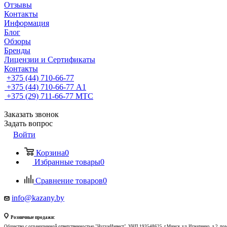
Отзывы
Контакты
Информация
Блог
Обзоры
Бренды
Лицензии и Сертификаты
Контакты
+375 (44) 710-66-77
+375 (44) 710-66-77
А1
+375 (29) 711-66-77
МТС
Заказать звонок
Задать вопрос
Войти
Корзина
0
Избранные товары
0
Сравнение товаров
0
info@kazany.by
Розничные продажи:
Общество с ограниченной ответственностью "ЧугунИнвест", УНП 193548625, г.Минск, ул. Игнатенко, д.2, по