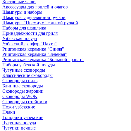
Костровые чаши
Аксессуары для грилей и очагов
Шампуры и наборы
Шампуры с деревянной ручкой
Шампуры "Премиум" с литой ручкой
Наборы для шашлыка
Принадлежности для гриля
Узбекская посуда
Узбекский фарфор "Пахта"
Риштанская керамика "Синяя"
Риштанская керамика "Зеленая"
Риштанская керамика "Большой гранат"
Наборы узбекской посуды
Чугунные сковороды
Классические сковороды
Сковороды гриль
Блинные сковороды
Сковороды жаровни
Сковороды WOK
Сковороды сотейники
Ножи узбекские
Пчаки
Топорики узбекские
Чугунная посуда
Чугунки печные