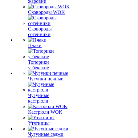
жаровни
Сковороды WOK
Сковороды
сотейники
Пчаки
Топорики
узбекские
Чугунки печные
Чугунные
кастрюли
Кастрюли WOK
Утятницы
Чугунные саджи