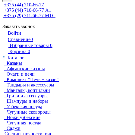
+375 (44) 710-66-77
+375 (44) 710-66-77
А1
+375 (29) 711-66-77
МТС
Заказать звонок
Войти
Сравнение
0
Избранные товары
0
Корзина
0
Каталог
Казаны
Афганские казаны
Очаги и печи
Комплект "Печь + казан"
Тандыры и аксессуары
Мангалы, коптильни
Грили и аксессуары
Шампуры и наборы
Узбекская посуда
Чугунные сковороды
Ножи узбекские
Чугунная посуда
Саджи
Специи, пряности, рис