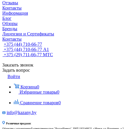
Отзывы
Контакты
Информация
Блог
Обзоры
Бренды
Лицензии и Сертификаты
Контакты
+375 (44) 710-66-77
+375 (44) 710-66-77
А1
+375 (29) 711-66-77
МТС
Заказать звонок
Задать вопрос
Войти
Корзина
0
Избранные товары
0
Сравнение товаров
0
info@kazany.by
Розничные продажи:
Общество с ограниченной ответственностью "ЧугунИнвест", УНП 193548625, г.Минск, ул. Игнатенко, д.2,