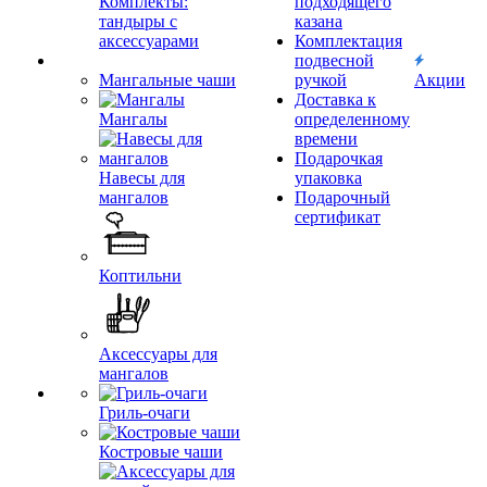
Комплекты:
подходящего
тандыры с
казана
аксессуарами
Комплектация
подвесной
Мангальные чаши
ручкой
Акции
Доставка к
Мангалы
определенному
времени
Подарочкая
Навесы для
упаковка
мангалов
Подарочный
сертификат
Коптильни
Аксессуары для
мангалов
Гриль-очаги
Костровые чаши