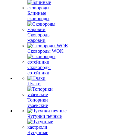
Блинные
сковороды
Сковороды
жаровни
Сковороды WOK
Сковороды
сотейники
Пчаки
Топорики
узбекские
Чугунки печные
Чугунные