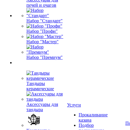
печей и очагов
Набор "Стандарт"
Набор "Профи"
Набор "Мастер"
Набор "Премиум"
Тандыры
керамические
Аксессуары для
Услуги
тандыра
Прокаливание
казана
П
Подбор