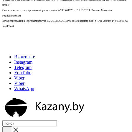
пом.01
Свидетельство о государственной регистрации №193548625 от 19.05.2021.
Выдано Минским
горисполкомом
Дата регистрации в Торговом реестре РБ: 26.08.2025. Дата/номер регистрации в РУП Белгиэ: 14.08.2025 за
№208574
Вконтакте
Instagram
Telegram
YouTube
Viber
Viber
WhatsApp