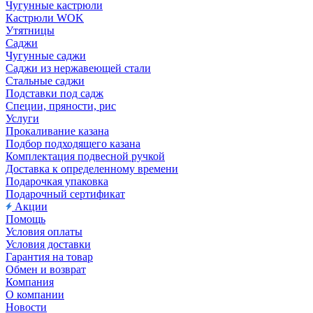
Чугунные кастрюли
Кастрюли WOK
Утятницы
Саджи
Чугунные саджи
Саджи из нержавеющей стали
Стальные саджи
Подставки под садж
Специи, пряности, рис
Услуги
Прокаливание казана
Подбор подходящего казана
Комплектация подвесной ручкой
Доставка к определенному времени
Подарочкая упаковка
Подарочный сертификат
Акции
Помощь
Условия оплаты
Условия доставки
Гарантия на товар
Обмен и возврат
Компания
О компании
Новости