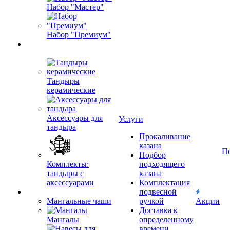
Набор "Мастер"
Набор "Премиум"
Тандыры
керамические
Аксессуары для
Услуги
тандыра
Прокаливание
казана
П
Подбор
Комплекты:
подходящего
тандыры с
казана
аксессуарами
Комплектация
подвесной
Мангальные чаши
ручкой
Акции
Доставка к
Мангалы
определенному
времени