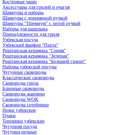
Костровые чаши
Аксессуары для грилей и очагов
Шампуры и наборы
Шампуры с деревянной ручкой
Шампуры "Премиум" с литой ручкой
Наборы для шашлыка
Принадлежности для гриля
Узбекская посуда
Узбекский фарфор "Пахта"
Риштанская керамика "Синяя"
Риштанская керамика "Зеленая"
Риштанская керамика "Большой гранат"
Наборы узбекской посуды
Чугунные сковороды
Классические сковороды
Сковороды гриль
Блинные сковороды
Сковороды жаровни
Сковороды WOK
Сковороды сотейники
Ножи узбекские
Пчаки
Топорики узбекские
Чугунная посуда
Чугунки печные