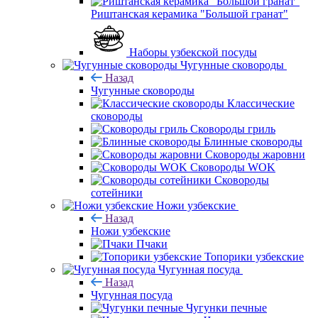
Риштанская керамика "Большой гранат"
Наборы узбекской посуды
Чугунные сковороды
Назад
Чугунные сковороды
Классические
сковороды
Сковороды гриль
Блинные сковороды
Сковороды жаровни
Сковороды WOK
Сковороды
сотейники
Ножи узбекские
Назад
Ножи узбекские
Пчаки
Топорики узбекские
Чугунная посуда
Назад
Чугунная посуда
Чугунки печные