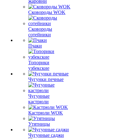
жаровни
Сковороды WOK
Сковороды
сотейники
Пчаки
Топорики
узбекские
Чугунки печные
Чугунные
кастрюли
Кастрюли WOK
Утятницы
Чугунные саджи