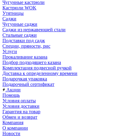
Чугунные кастрюли
Кастрюли WOK
Утятницы
Саджи
Чугунные саджи
Саджи из нержавеющей стали
Стальные саджи
Подставки под садж
Специи, пряности, рис
Услуги
Прокаливание казана
Подбор подходящего казана
Комплектация подвесной ручкой
Доставка к определенному времени
Подарочкая упаковка
Подарочный сертификат
Акции
Помощь
Условия оплаты
Условия доставки
Гарантия на товар
Обмен и возврат
Компания
О компании
Новости