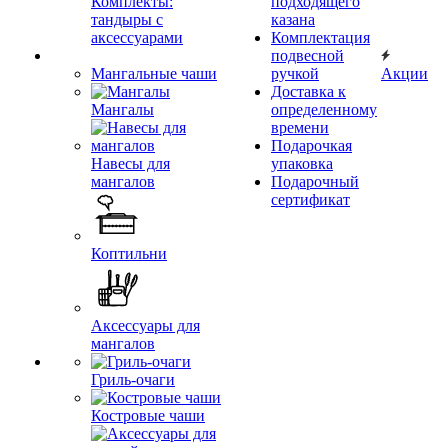
Комплекты:
подходящего
тандыры с
казана
аксессуарами
Комплектация
подвесной
Мангальные чаши
ручкой
Акции
Доставка к
Мангалы
определенному
времени
Подарочкая
Навесы для
упаковка
мангалов
Подарочный
сертификат
Коптильни
Аксессуары для
мангалов
Гриль-очаги
Костровые чаши