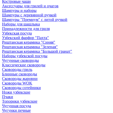
Костровые чаши
Аксессуары для грилей и очагов
Шампуры и наборы
Шампуры с деревянной ручкой
Шампуры "Премиум" с литой ручкой
Наборы для шашлыка
Принадлежности для гриля
Узбекская посуда
Узбекский фарфор "Пахта"
Риштанская керамика "Синяя"
Риштанская керамика "Зеленая"
Риштанская керамика "Большой гранат"
Наборы узбекской посуды
Чугунные сковороды
Классические сковороды
Сковороды гриль
Блинные сковороды
Сковороды жаровни
Сковороды WOK
Сковороды сотейники
Ножи узбекские
Пчаки
Топорики узбекские
Чугунная посуда
Чугунки печные