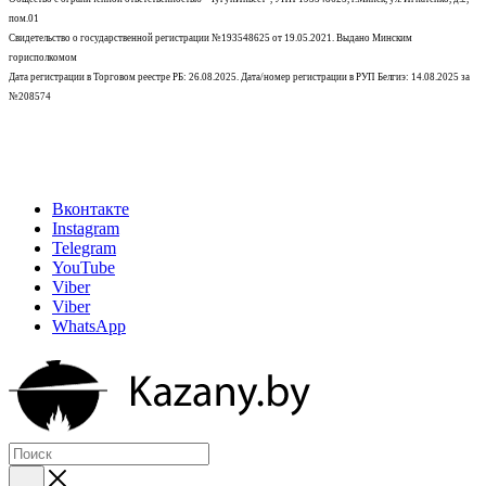
пом.01
Свидетельство о государственной регистрации №193548625 от 19.05.2021.
Выдано Минским
горисполкомом
Дата регистрации в Торговом реестре РБ: 26.08.2025. Дата/номер регистрации в РУП Белгиэ: 14.08.2025 за
№208574
Вконтакте
Instagram
Telegram
YouTube
Viber
Viber
WhatsApp