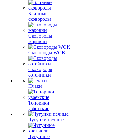
Блинные
сковороды
Сковороды
жаровни
Сковороды WOK
Сковороды
сотейники
Пчаки
Топорики
узбекские
Чугунки печные
Чугунные