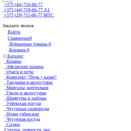
+375 (44) 710-66-77
+375 (44) 710-66-77
А1
+375 (29) 711-66-77
МТС
Заказать звонок
Войти
Сравнение
0
Избранные товары
0
Корзина
0
Каталог
Казаны
Афганские казаны
Очаги и печи
Комплект "Печь + казан"
Тандыры и аксессуары
Мангалы, коптильни
Грили и аксессуары
Шампуры и наборы
Узбекская посуда
Чугунные сковороды
Ножи узбекские
Чугунная посуда
Саджи
Специи, пряности, рис