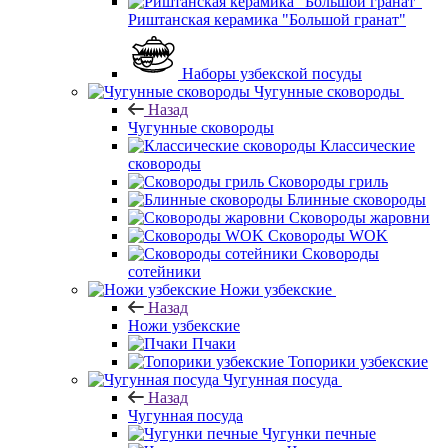
Риштанская керамика "Большой гранат"
Наборы узбекской посуды
Чугунные сковороды
Назад
Чугунные сковороды
Классические
сковороды
Сковороды гриль
Блинные сковороды
Сковороды жаровни
Сковороды WOK
Сковороды
сотейники
Ножи узбекские
Назад
Ножи узбекские
Пчаки
Топорики узбекские
Чугунная посуда
Назад
Чугунная посуда
Чугунки печные