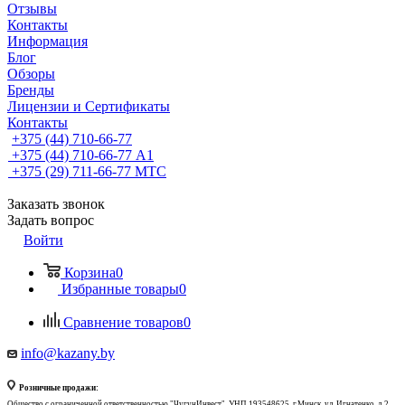
Отзывы
Контакты
Информация
Блог
Обзоры
Бренды
Лицензии и Сертификаты
Контакты
+375 (44) 710-66-77
+375 (44) 710-66-77
А1
+375 (29) 711-66-77
МТС
Заказать звонок
Задать вопрос
Войти
Корзина
0
Избранные товары
0
Сравнение товаров
0
info@kazany.by
Розничные продажи:
Общество с ограниченной ответственностью "ЧугунИнвест", УНП 193548625, г.Минск, ул. Игнатенко, д.2,