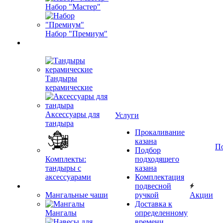
Набор "Мастер"
Набор "Премиум"
Тандыры
керамические
Аксессуары для
Услуги
тандыра
Прокаливание
казана
П
Подбор
Комплекты:
подходящего
тандыры с
казана
аксессуарами
Комплектация
подвесной
Мангальные чаши
ручкой
Акции
Доставка к
Мангалы
определенному
времени