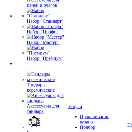
печей и очагов
Набор "Стандарт"
Набор "Профи"
Набор "Мастер"
Набор "Премиум"
Тандыры
керамические
Аксессуары для
Услуги
тандыра
Прокаливание
казана
П
Подбор