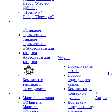
Набор "Мастер"
Набор "Премиум"
Тандыры
керамические
Аксессуары для
Услуги
тандыра
Прокаливание
казана
П
Подбор
Комплекты:
подходящего
тандыры с
казана
аксессуарами
Комплектация
подвесной
Мангальные чаши
ручкой
Акции
Доставка к
Мангалы
определенному
времени