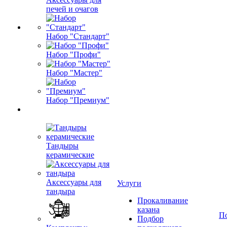
печей и очагов
Набор "Стандарт"
Набор "Профи"
Набор "Мастер"
Набор "Премиум"
Тандыры
керамические
Аксессуары для
Услуги
тандыра
Прокаливание
казана
П
Подбор