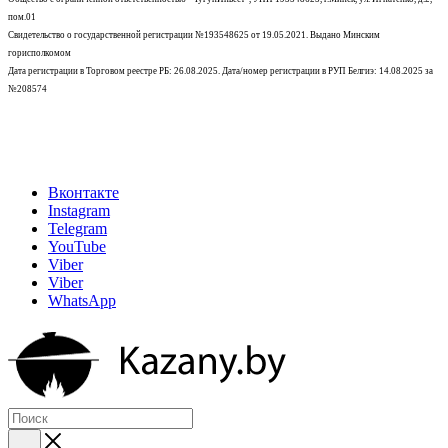
пом.01
Свидетельство о государственной регистрации №193548625 от 19.05.2021.
Выдано Минским
горисполкомом
Дата регистрации в Торговом реестре РБ: 26.08.2025. Дата/номер регистрации в РУП Белгиэ: 14.08.2025 за
№208574
Вконтакте
Instagram
Telegram
YouTube
Viber
Viber
WhatsApp