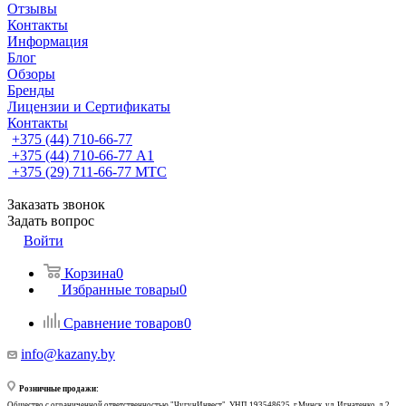
Отзывы
Контакты
Информация
Блог
Обзоры
Бренды
Лицензии и Сертификаты
Контакты
+375 (44) 710-66-77
+375 (44) 710-66-77
А1
+375 (29) 711-66-77
МТС
Заказать звонок
Задать вопрос
Войти
Корзина
0
Избранные товары
0
Сравнение товаров
0
info@kazany.by
Розничные продажи:
Общество с ограниченной ответственностью "ЧугунИнвест", УНП 193548625, г.Минск, ул. Игнатенко, д.2,