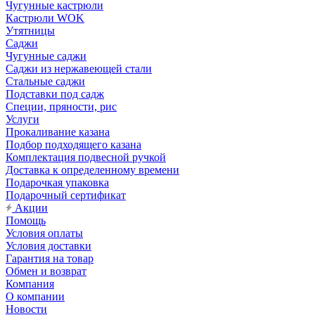
Чугунные кастрюли
Кастрюли WOK
Утятницы
Саджи
Чугунные саджи
Саджи из нержавеющей стали
Стальные саджи
Подставки под садж
Специи, пряности, рис
Услуги
Прокаливание казана
Подбор подходящего казана
Комплектация подвесной ручкой
Доставка к определенному времени
Подарочкая упаковка
Подарочный сертификат
Акции
Помощь
Условия оплаты
Условия доставки
Гарантия на товар
Обмен и возврат
Компания
О компании
Новости