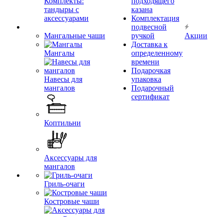
Комплекты:
подходящего
тандыры с
казана
аксессуарами
Комплектация
подвесной
Мангальные чаши
ручкой
Акции
Доставка к
Мангалы
определенному
времени
Подарочкая
Навесы для
упаковка
мангалов
Подарочный
сертификат
Коптильни
Аксессуары для
мангалов
Гриль-очаги
Костровые чаши