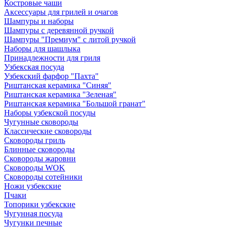
Костровые чаши
Аксессуары для грилей и очагов
Шампуры и наборы
Шампуры с деревянной ручкой
Шампуры "Премиум" с литой ручкой
Наборы для шашлыка
Принадлежности для гриля
Узбекская посуда
Узбекский фарфор "Пахта"
Риштанская керамика "Синяя"
Риштанская керамика "Зеленая"
Риштанская керамика "Большой гранат"
Наборы узбекской посуды
Чугунные сковороды
Классические сковороды
Сковороды гриль
Блинные сковороды
Сковороды жаровни
Сковороды WOK
Сковороды сотейники
Ножи узбекские
Пчаки
Топорики узбекские
Чугунная посуда
Чугунки печные