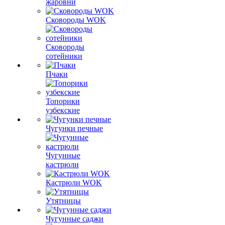
жаровни
Сковороды WOK
Сковороды
сотейники
Пчаки
Топорики
узбекские
Чугунки печные
Чугунные
кастрюли
Кастрюли WOK
Утятницы
Чугунные саджи