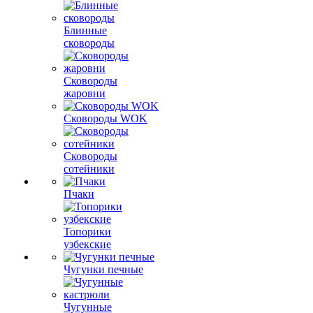
Блинные
сковороды
Сковороды
жаровни
Сковороды WOK
Сковороды
сотейники
Пчаки
Топорики
узбекские
Чугунки печные
Чугунные