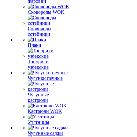
жаровни
Сковороды WOK
Сковороды
сотейники
Пчаки
Топорики
узбекские
Чугунки печные
Чугунные
кастрюли
Кастрюли WOK
Утятницы
Чугунные саджи