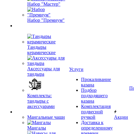
Набор "Мастер"
Набор "Премиум"
Тандыры
керамические
Аксессуары для
Услуги
тандыра
Прокаливание
казана
П
Подбор
Комплекты:
подходящего
тандыры с
казана
аксессуарами
Комплектация
подвесной
Мангальные чаши
ручкой
Акции
Доставка к
Мангалы
определенному
времени