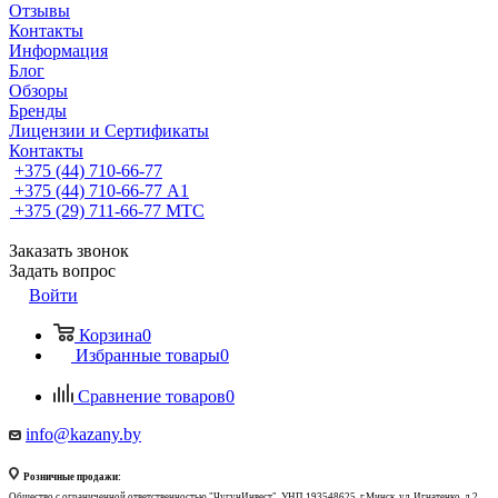
Отзывы
Контакты
Информация
Блог
Обзоры
Бренды
Лицензии и Сертификаты
Контакты
+375 (44) 710-66-77
+375 (44) 710-66-77
А1
+375 (29) 711-66-77
МТС
Заказать звонок
Задать вопрос
Войти
Корзина
0
Избранные товары
0
Сравнение товаров
0
info@kazany.by
Розничные продажи:
Общество с ограниченной ответственностью "ЧугунИнвест", УНП 193548625, г.Минск, ул. Игнатенко, д.2,