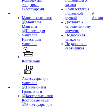
Комплекты:
подходящего
тандыры с
казана
аксессуарами
Комплектация
подвесной
Мангальные чаши
ручкой
Акции
Доставка к
Мангалы
определенному
времени
Подарочкая
Навесы для
упаковка
мангалов
Подарочный
сертификат
Коптильни
Аксессуары для
мангалов
Гриль-очаги
Костровые чаши