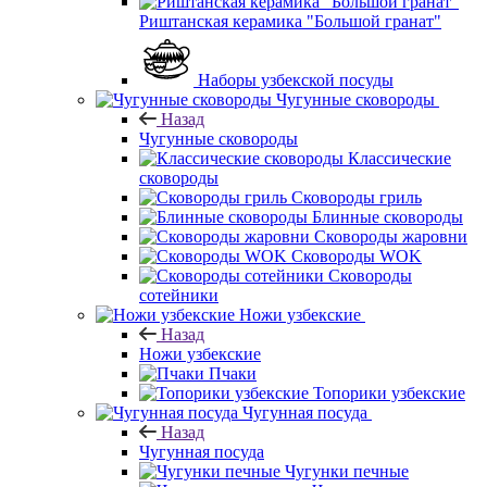
Риштанская керамика "Большой гранат"
Наборы узбекской посуды
Чугунные сковороды
Назад
Чугунные сковороды
Классические
сковороды
Сковороды гриль
Блинные сковороды
Сковороды жаровни
Сковороды WOK
Сковороды
сотейники
Ножи узбекские
Назад
Ножи узбекские
Пчаки
Топорики узбекские
Чугунная посуда
Назад
Чугунная посуда
Чугунки печные