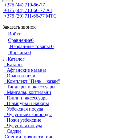
+375 (44) 710-66-77
+375 (44) 710-66-77
А1
+375 (29) 711-66-77
МТС
Заказать звонок
Войти
Сравнение
0
Избранные товары
0
Корзина
0
Каталог
Казаны
Афганские казаны
Очаги и печи
Комплект "Печь + казан"
Тандыры и аксессуары
Мангалы, коптильни
Грили и аксессуары
Шампуры и наборы
Узбекская посуда
Чугунные сковороды
Ножи узбекские
Чугунная посуда
Саджи
Специи, пряности, рис