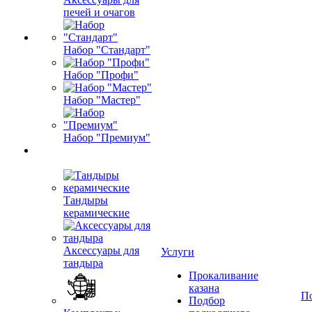
печей и очагов
Набор "Стандарт"
Набор "Профи"
Набор "Мастер"
Набор "Премиум"
Тандыры
керамические
Аксессуары для
Услуги
тандыра
Прокаливание
казана
П
Подбор