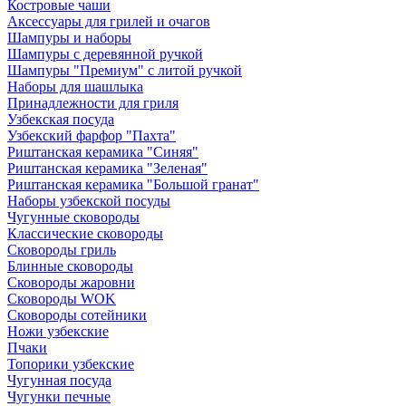
Костровые чаши
Аксессуары для грилей и очагов
Шампуры и наборы
Шампуры с деревянной ручкой
Шампуры "Премиум" с литой ручкой
Наборы для шашлыка
Принадлежности для гриля
Узбекская посуда
Узбекский фарфор "Пахта"
Риштанская керамика "Синяя"
Риштанская керамика "Зеленая"
Риштанская керамика "Большой гранат"
Наборы узбекской посуды
Чугунные сковороды
Классические сковороды
Сковороды гриль
Блинные сковороды
Сковороды жаровни
Сковороды WOK
Сковороды сотейники
Ножи узбекские
Пчаки
Топорики узбекские
Чугунная посуда
Чугунки печные