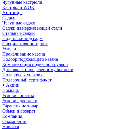
Чугунные кастрюли
Кастрюли WOK
Утятницы
Саджи
Чугунные саджи
Саджи из нержавеющей стали
Стальные саджи
Подставки под садж
Специи, пряности, рис
Услуги
Прокаливание казана
Подбор подходящего казана
Комплектация подвесной ручкой
Доставка к определенному времени
Подарочкая упаковка
Подарочный сертификат
Акции
Помощь
Условия оплаты
Условия доставки
Гарантия на товар
Обмен и возврат
Компания
О компании
Новости