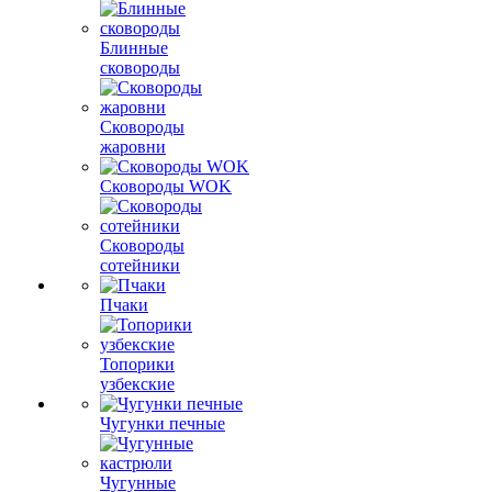
Блинные
сковороды
Сковороды
жаровни
Сковороды WOK
Сковороды
сотейники
Пчаки
Топорики
узбекские
Чугунки печные
Чугунные