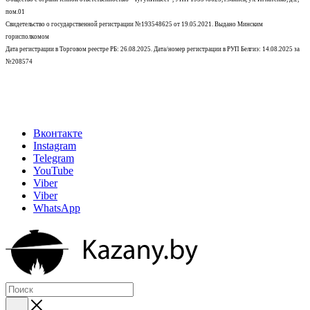
пом.01
Свидетельство о государственной регистрации №193548625 от 19.05.2021.
Выдано Минским
горисполкомом
Дата регистрации в Торговом реестре РБ: 26.08.2025. Дата/номер регистрации в РУП Белгиэ: 14.08.2025 за
№208574
Вконтакте
Instagram
Telegram
YouTube
Viber
Viber
WhatsApp