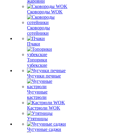
жаровни
Сковороды WOK
Сковороды
сотейники
Пчаки
Топорики
узбекские
Чугунки печные
Чугунные
кастрюли
Кастрюли WOK
Утятницы
Чугунные саджи