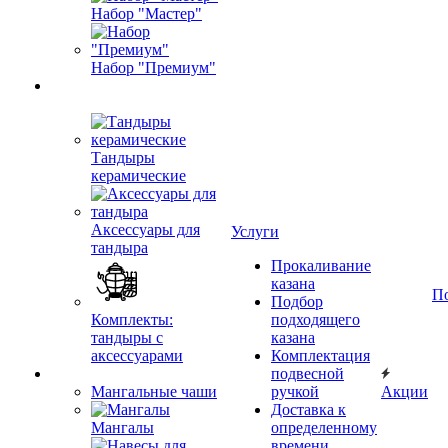
Набор "Мастер"
Набор "Премиум"
Тандыры
керамические
Аксессуары для
Услуги
тандыра
Прокаливание
казана
П
Подбор
Комплекты:
подходящего
тандыры с
казана
аксессуарами
Комплектация
подвесной
Мангальные чаши
ручкой
Акции
Доставка к
Мангалы
определенному
времени