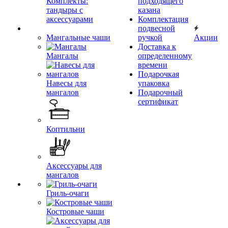
Комплекты:
подходящего
тандыры с
казана
аксессуарами
Комплектация
подвесной
Мангальные чаши
ручкой
Акции
Доставка к
Мангалы
определенному
времени
Подарочкая
Навесы для
упаковка
мангалов
Подарочный
сертификат
Коптильни
Аксессуары для
мангалов
Гриль-очаги
Костровые чаши