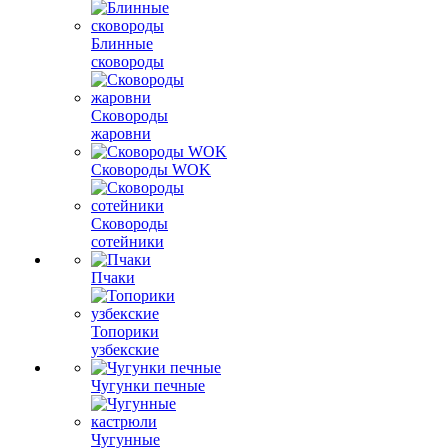
Блинные
сковороды
Сковороды
жаровни
Сковороды WOK
Сковороды
сотейники
Пчаки
Топорики
узбекские
Чугунки печные
Чугунные