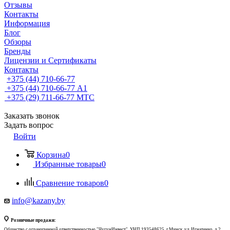
Отзывы
Контакты
Информация
Блог
Обзоры
Бренды
Лицензии и Сертификаты
Контакты
+375 (44) 710-66-77
+375 (44) 710-66-77
А1
+375 (29) 711-66-77
МТС
Заказать звонок
Задать вопрос
Войти
Корзина
0
Избранные товары
0
Сравнение товаров
0
info@kazany.by
Розничные продажи:
Общество с ограниченной ответственностью "ЧугунИнвест", УНП 193548625, г.Минск, ул. Игнатенко, д.2,