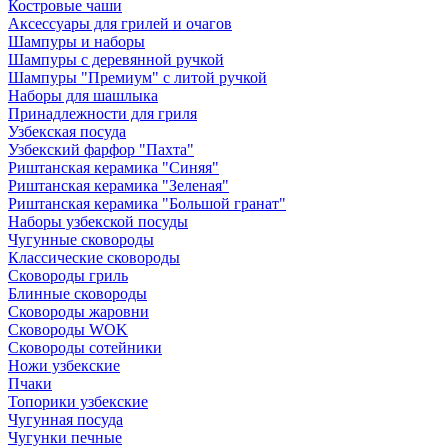
Костровые чаши
Аксессуары для грилей и очагов
Шампуры и наборы
Шампуры с деревянной ручкой
Шампуры "Премиум" с литой ручкой
Наборы для шашлыка
Принадлежности для гриля
Узбекская посуда
Узбекский фарфор "Пахта"
Риштанская керамика "Синяя"
Риштанская керамика "Зеленая"
Риштанская керамика "Большой гранат"
Наборы узбекской посуды
Чугунные сковороды
Классические сковороды
Сковороды гриль
Блинные сковороды
Сковороды жаровни
Сковороды WOK
Сковороды сотейники
Ножи узбекские
Пчаки
Топорики узбекские
Чугунная посуда
Чугунки печные