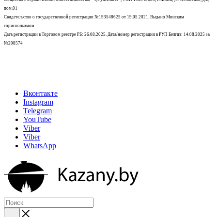
пом.01
Свидетельство о государственной регистрации №193548625 от 19.05.2021.
Выдано Минским
горисполкомом
Дата регистрации в Торговом реестре РБ: 26.08.2025. Дата/номер регистрации в РУП Белгиэ: 14.08.2025 за
№208574
Вконтакте
Instagram
Telegram
YouTube
Viber
Viber
WhatsApp