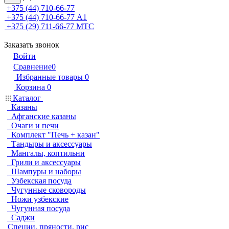
+375 (44) 710-66-77
+375 (44) 710-66-77
А1
+375 (29) 711-66-77
МТС
Заказать звонок
Войти
Сравнение
0
Избранные товары
0
Корзина
0
Каталог
Казаны
Афганские казаны
Очаги и печи
Комплект "Печь + казан"
Тандыры и аксессуары
Мангалы, коптильни
Грили и аксессуары
Шампуры и наборы
Узбекская посуда
Чугунные сковороды
Ножи узбекские
Чугунная посуда
Саджи
Специи, пряности, рис