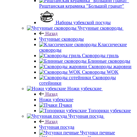
Риштанская керамика "Большой гранат"
Наборы узбекской посуды
Чугунные сковороды
Назад
Чугунные сковороды
Классические
сковороды
Сковороды гриль
Блинные сковороды
Сковороды жаровни
Сковороды WOK
Сковороды
сотейники
Ножи узбекские
Назад
Ножи узбекские
Пчаки
Топорики узбекские
Чугунная посуда
Назад
Чугунная посуда
Чугунки печные