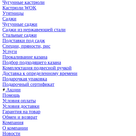
Чугунные кастрюли
Кастрюли WOK
Утятницы
Саджи
Чугунные саджи
Саджи из нержавеющей стали
Стальные саджи
Подставки под садж
Специи, пряности, рис
Услуги
Прокаливание казана
Подбор подходящего казана
Комплектация подвесной ручкой
Доставка к определенному времени
Подарочкая упаковка
Подарочный сертификат
Акции
Помощь
Условия оплаты
Условия доставки
Гарантия на товар
Обмен и возврат
Компания
О компании
Новости