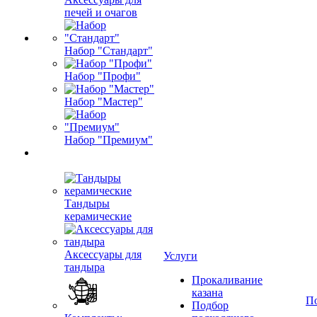
печей и очагов
Набор "Стандарт"
Набор "Профи"
Набор "Мастер"
Набор "Премиум"
Тандыры
керамические
Аксессуары для
Услуги
тандыра
Прокаливание
казана
П
Подбор