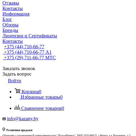
Отзывы
Контакты
Информация
Блог
Обзоры
Бренды
Лицензии и Сертификаты
Контакты
+375 (44) 710-66-77
+375 (44) 710-66-77
А1
+375 (29) 711-66-77
МТС
Заказать звонок
Задать вопрос
Войти
Корзина
0
Избранные товары
0
Сравнение товаров
0
info@kazany.by
Розничные продажи:
Общество с ограниченной ответственностью "ЧугунИнвест", УНП 193548625, г.Минск, ул. Игнатенко, д.2,