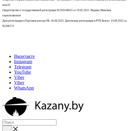
пом.01
Свидетельство о государственной регистрации №193548625 от 19.05.2021.
Выдано Минским
горисполкомом
Дата регистрации в Торговом реестре РБ: 26.08.2025. Дата/номер регистрации в РУП Белгиэ: 14.08.2025 за
№208574
Вконтакте
Instagram
Telegram
YouTube
Viber
Viber
WhatsApp