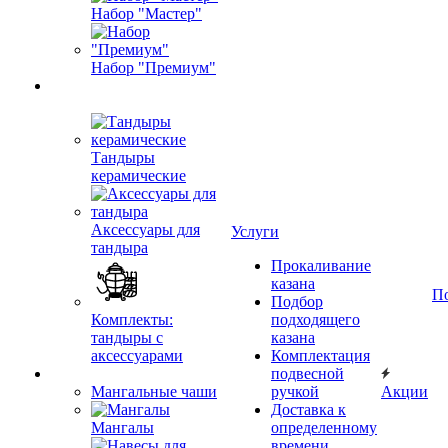
Набор "Мастер"
Набор "Премиум"
Тандыры
керамические
Аксессуары для
Услуги
тандыра
Прокаливание
казана
П
Подбор
Комплекты:
подходящего
тандыры с
казана
аксессуарами
Комплектация
подвесной
Мангальные чаши
ручкой
Акции
Доставка к
Мангалы
определенному
времени