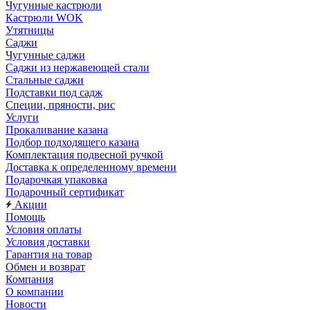
Чугунные кастрюли
Кастрюли WOK
Утятницы
Саджи
Чугунные саджи
Саджи из нержавеющей стали
Стальные саджи
Подставки под садж
Специи, пряности, рис
Услуги
Прокаливание казана
Подбор подходящего казана
Комплектация подвесной ручкой
Доставка к определенному времени
Подарочкая упаковка
Подарочный сертификат
Акции
Помощь
Условия оплаты
Условия доставки
Гарантия на товар
Обмен и возврат
Компания
О компании
Новости