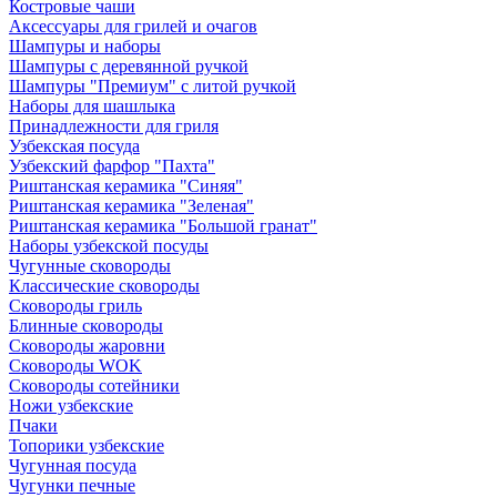
Костровые чаши
Аксессуары для грилей и очагов
Шампуры и наборы
Шампуры с деревянной ручкой
Шампуры "Премиум" с литой ручкой
Наборы для шашлыка
Принадлежности для гриля
Узбекская посуда
Узбекский фарфор "Пахта"
Риштанская керамика "Синяя"
Риштанская керамика "Зеленая"
Риштанская керамика "Большой гранат"
Наборы узбекской посуды
Чугунные сковороды
Классические сковороды
Сковороды гриль
Блинные сковороды
Сковороды жаровни
Сковороды WOK
Сковороды сотейники
Ножи узбекские
Пчаки
Топорики узбекские
Чугунная посуда
Чугунки печные