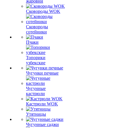
жаровни
Сковороды WOK
Сковороды
сотейники
Пчаки
Топорики
узбекские
Чугунки печные
Чугунные
кастрюли
Кастрюли WOK
Утятницы
Чугунные саджи