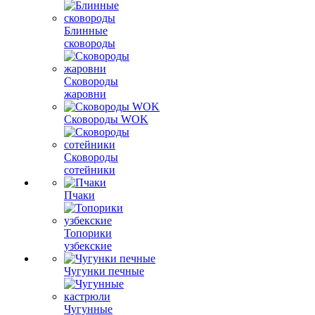
Блинные
сковороды
Сковороды
жаровни
Сковороды WOK
Сковороды
сотейники
Пчаки
Топорики
узбекские
Чугунки печные
Чугунные