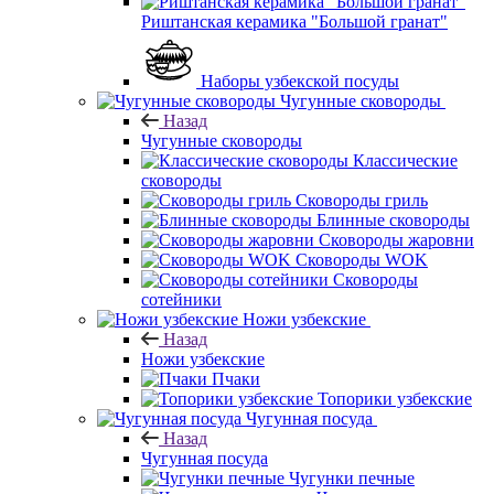
Риштанская керамика "Большой гранат"
Наборы узбекской посуды
Чугунные сковороды
Назад
Чугунные сковороды
Классические
сковороды
Сковороды гриль
Блинные сковороды
Сковороды жаровни
Сковороды WOK
Сковороды
сотейники
Ножи узбекские
Назад
Ножи узбекские
Пчаки
Топорики узбекские
Чугунная посуда
Назад
Чугунная посуда
Чугунки печные