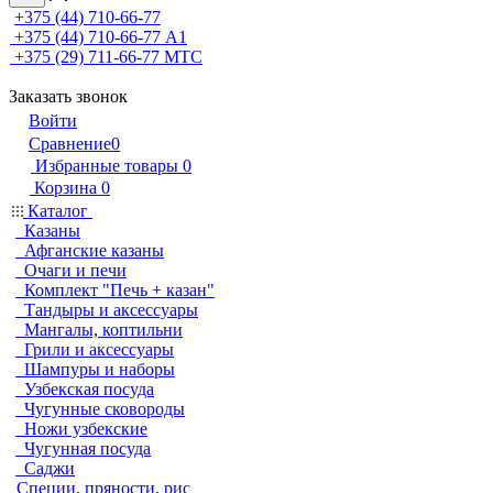
+375 (44) 710-66-77
+375 (44) 710-66-77
А1
+375 (29) 711-66-77
МТС
Заказать звонок
Войти
Сравнение
0
Избранные товары
0
Корзина
0
Каталог
Казаны
Афганские казаны
Очаги и печи
Комплект "Печь + казан"
Тандыры и аксессуары
Мангалы, коптильни
Грили и аксессуары
Шампуры и наборы
Узбекская посуда
Чугунные сковороды
Ножи узбекские
Чугунная посуда
Саджи
Специи, пряности, рис