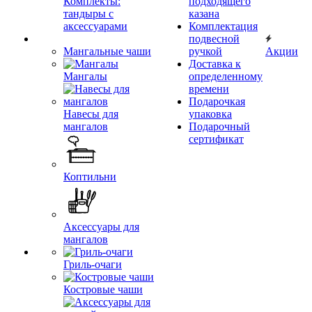
Комплекты:
подходящего
тандыры с
казана
аксессуарами
Комплектация
подвесной
Мангальные чаши
ручкой
Акции
Доставка к
Мангалы
определенному
времени
Подарочкая
Навесы для
упаковка
мангалов
Подарочный
сертификат
Коптильни
Аксессуары для
мангалов
Гриль-очаги
Костровые чаши