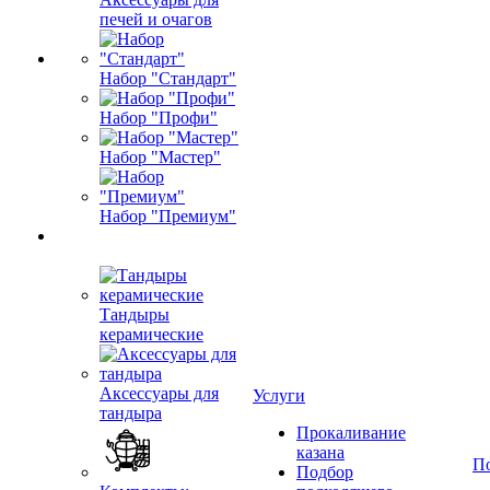
печей и очагов
Набор "Стандарт"
Набор "Профи"
Набор "Мастер"
Набор "Премиум"
Тандыры
керамические
Аксессуары для
Услуги
тандыра
Прокаливание
казана
П
Подбор