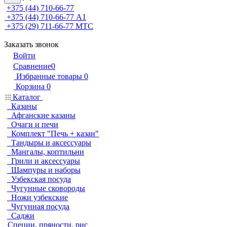
+375 (44) 710-66-77
+375 (44) 710-66-77
А1
+375 (29) 711-66-77
МТС
Заказать звонок
Войти
Сравнение
0
Избранные товары
0
Корзина
0
Каталог
Казаны
Афганские казаны
Очаги и печи
Комплект "Печь + казан"
Тандыры и аксессуары
Мангалы, коптильни
Грили и аксессуары
Шампуры и наборы
Узбекская посуда
Чугунные сковороды
Ножи узбекские
Чугунная посуда
Саджи
Специи, пряности, рис