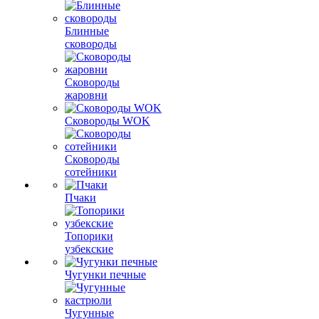
Блинные
сковороды
Сковороды
жаровни
Сковороды WOK
Сковороды
сотейники
Пчаки
Топорики
узбекские
Чугунки печные
Чугунные