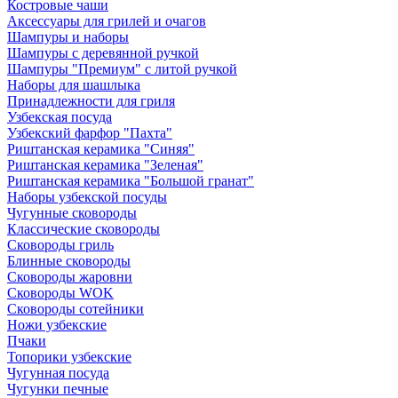
Костровые чаши
Аксессуары для грилей и очагов
Шампуры и наборы
Шампуры с деревянной ручкой
Шампуры "Премиум" с литой ручкой
Наборы для шашлыка
Принадлежности для гриля
Узбекская посуда
Узбекский фарфор "Пахта"
Риштанская керамика "Синяя"
Риштанская керамика "Зеленая"
Риштанская керамика "Большой гранат"
Наборы узбекской посуды
Чугунные сковороды
Классические сковороды
Сковороды гриль
Блинные сковороды
Сковороды жаровни
Сковороды WOK
Сковороды сотейники
Ножи узбекские
Пчаки
Топорики узбекские
Чугунная посуда
Чугунки печные