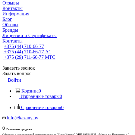
Отзывы
Контакты
Информация
Блог
Обзоры
Бренды
Лицензии и Сертификаты
Контакты
+375 (44) 710-66-77
+375 (44) 710-66-77
А1
+375 (29) 711-66-77
МТС
Заказать звонок
Задать вопрос
Войти
Корзина
0
Избранные товары
0
Сравнение товаров
0
info@kazany.by
Розничные продажи:
Общество с ограниченной ответственностью "ЧугунИнвест", УНП 193548625, г.Минск, ул. Игнатенко, д.2,