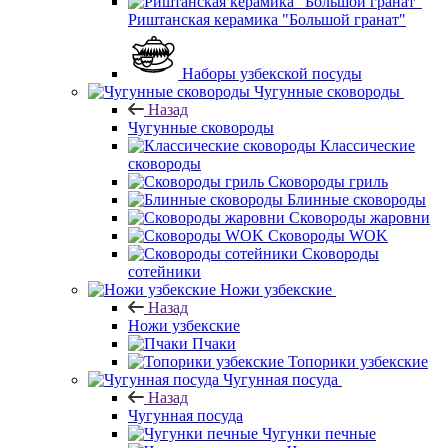
Риштанская керамика "Большой гранат"
Наборы узбекской посуды
Чугунные сковороды
Назад
Чугунные сковороды
Классические
сковороды
Сковороды гриль
Блинные сковороды
Сковороды жаровни
Сковороды WOK
Сковороды
сотейники
Ножи узбекские
Назад
Ножи узбекские
Пчаки
Топорики узбекские
Чугунная посуда
Назад
Чугунная посуда
Чугунки печные