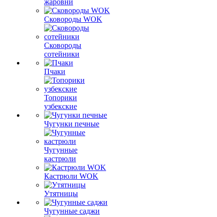
жаровни
Сковороды WOK
Сковороды
сотейники
Пчаки
Топорики
узбекские
Чугунки печные
Чугунные
кастрюли
Кастрюли WOK
Утятницы
Чугунные саджи