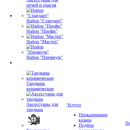
печей и очагов
Набор "Стандарт"
Набор "Профи"
Набор "Мастер"
Набор "Премиум"
Тандыры
керамические
Аксессуары для
Услуги
тандыра
Прокаливание
казана
П
Подбор