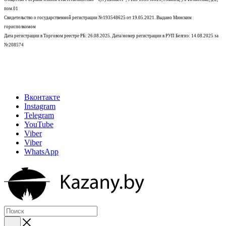
пом.01
Свидетельство о государственной регистрации №193548625 от 19.05.2021.
Выдано Минским
горисполкомом
Дата регистрации в Торговом реестре РБ: 26.08.2025. Дата/номер регистрации в РУП Белгиэ: 14.08.2025 за
№208574
Вконтакте
Instagram
Telegram
YouTube
Viber
Viber
WhatsApp