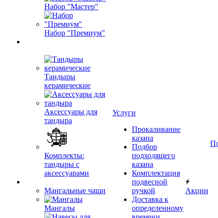
Набор "Мастер"
Набор "Премиум"
Тандыры
керамические
Аксессуары для
Услуги
тандыра
Прокаливание
казана
П
Подбор
Комплекты:
подходящего
тандыры с
казана
аксессуарами
Комплектация
подвесной
Мангальные чаши
ручкой
Акции
Доставка к
Мангалы
определенному
времени