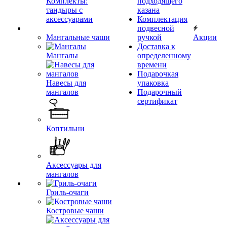
Комплекты:
подходящего
тандыры с
казана
аксессуарами
Комплектация
подвесной
Мангальные чаши
ручкой
Акции
Доставка к
Мангалы
определенному
времени
Подарочкая
Навесы для
упаковка
мангалов
Подарочный
сертификат
Коптильни
Аксессуары для
мангалов
Гриль-очаги
Костровые чаши