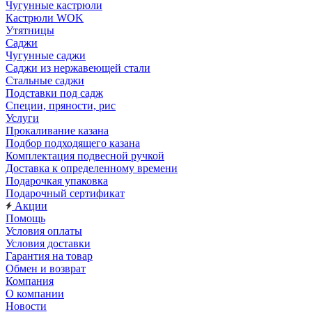
Чугунные кастрюли
Кастрюли WOK
Утятницы
Саджи
Чугунные саджи
Саджи из нержавеющей стали
Стальные саджи
Подставки под садж
Специи, пряности, рис
Услуги
Прокаливание казана
Подбор подходящего казана
Комплектация подвесной ручкой
Доставка к определенному времени
Подарочкая упаковка
Подарочный сертификат
Акции
Помощь
Условия оплаты
Условия доставки
Гарантия на товар
Обмен и возврат
Компания
О компании
Новости