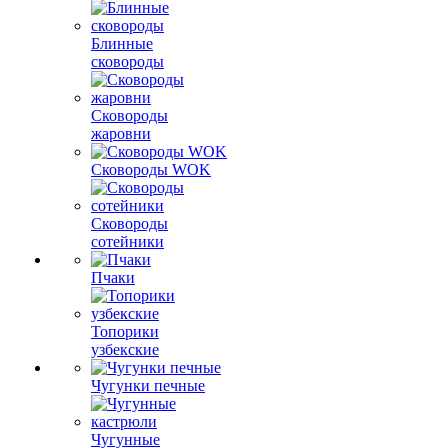
Блинные
сковороды
Сковороды
жаровни
Сковороды WOK
Сковороды
сотейники
Пчаки
Топорики
узбекские
Чугунки печные
Чугунные