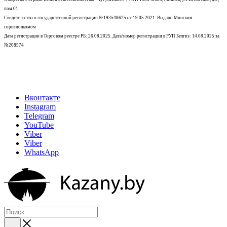
пом.01
Свидетельство о государственной регистрации №193548625 от 19.05.2021.
Выдано Минским
горисполкомом
Дата регистрации в Торговом реестре РБ: 26.08.2025. Дата/номер регистрации в РУП Белгиэ: 14.08.2025 за
№208574
Вконтакте
Instagram
Telegram
YouTube
Viber
Viber
WhatsApp