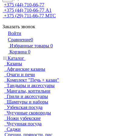
+375 (44) 710-66-77
+375 (44) 710-66-77
А1
+375 (29) 711-66-77
МТС
Заказать звонок
Войти
Сравнение
0
Избранные товары
0
Корзина
0
Каталог
Казаны
Афганские казаны
Очаги и печи
Комплект "Печь + казан"
Тандыры и аксессуары
Мангалы, коптильни
Грили и аксессуары
Шампуры и наборы
Узбекская посуда
Чугунные сковороды
Ножи узбекские
Чугунная посуда
Саджи
Специи, пряности, рис