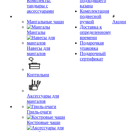
Комплекты:
подходящего
тандыры с
казана
аксессуарами
Комплектация
подвесной
Мангальные чаши
ручкой
Акции
Доставка к
Мангалы
определенному
времени
Подарочкая
Навесы для
упаковка
мангалов
Подарочный
сертификат
Коптильни
Аксессуары для
мангалов
Гриль-очаги
Костровые чаши