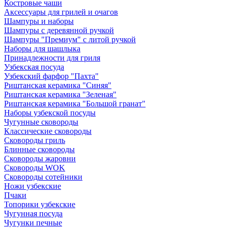
Костровые чаши
Аксессуары для грилей и очагов
Шампуры и наборы
Шампуры с деревянной ручкой
Шампуры "Премиум" с литой ручкой
Наборы для шашлыка
Принадлежности для гриля
Узбекская посуда
Узбекский фарфор "Пахта"
Риштанская керамика "Синяя"
Риштанская керамика "Зеленая"
Риштанская керамика "Большой гранат"
Наборы узбекской посуды
Чугунные сковороды
Классические сковороды
Сковороды гриль
Блинные сковороды
Сковороды жаровни
Сковороды WOK
Сковороды сотейники
Ножи узбекские
Пчаки
Топорики узбекские
Чугунная посуда
Чугунки печные