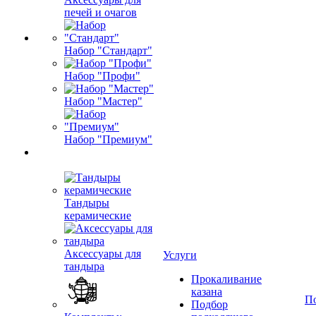
печей и очагов
Набор "Стандарт"
Набор "Профи"
Набор "Мастер"
Набор "Премиум"
Тандыры
керамические
Аксессуары для
Услуги
тандыра
Прокаливание
казана
П
Подбор