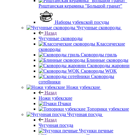
Риштанская керамика "Большой гранат"
Наборы узбекской посуды
Чугунные сковороды
Назад
Чугунные сковороды
Классические
сковороды
Сковороды гриль
Блинные сковороды
Сковороды жаровни
Сковороды WOK
Сковороды
сотейники
Ножи узбекские
Назад
Ножи узбекские
Пчаки
Топорики узбекские
Чугунная посуда
Назад
Чугунная посуда
Чугунки печные