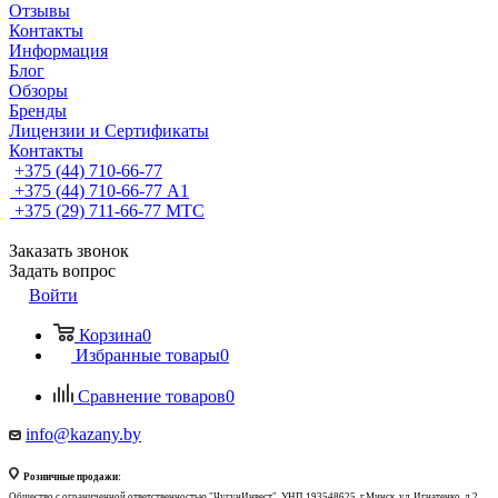
Отзывы
Контакты
Информация
Блог
Обзоры
Бренды
Лицензии и Сертификаты
Контакты
+375 (44) 710-66-77
+375 (44) 710-66-77
А1
+375 (29) 711-66-77
МТС
Заказать звонок
Задать вопрос
Войти
Корзина
0
Избранные товары
0
Сравнение товаров
0
info@kazany.by
Розничные продажи:
Общество с ограниченной ответственностью "ЧугунИнвест", УНП 193548625, г.Минск, ул. Игнатенко, д.2,