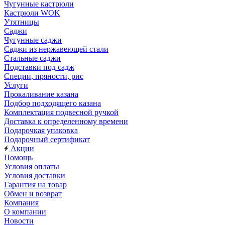
Чугунные кастрюли
Кастрюли WOK
Утятницы
Саджи
Чугунные саджи
Саджи из нержавеющей стали
Стальные саджи
Подставки под садж
Специи, пряности, рис
Услуги
Прокаливание казана
Подбор подходящего казана
Комплектация подвесной ручкой
Доставка к определенному времени
Подарочкая упаковка
Подарочный сертификат
Акции
Помощь
Условия оплаты
Условия доставки
Гарантия на товар
Обмен и возврат
Компания
О компании
Новости