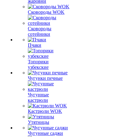
жаровни
Сковороды WOK
Сковороды
сотейники
Пчаки
Топорики
узбекские
Чугунки печные
Чугунные
кастрюли
Кастрюли WOK
Утятницы
Чугунные саджи