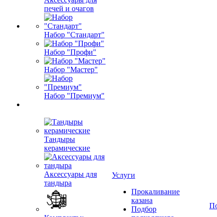
печей и очагов
Набор "Стандарт"
Набор "Профи"
Набор "Мастер"
Набор "Премиум"
Тандыры
керамические
Аксессуары для
Услуги
тандыра
Прокаливание
казана
П
Подбор