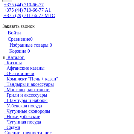
+375 (44) 710-66-77
+375 (44) 710-66-77
А1
+375 (29) 711-66-77
МТС
Заказать звонок
Войти
Сравнение
0
Избранные товары
0
Корзина
0
Каталог
Казаны
Афганские казаны
Очаги и печи
Комплект "Печь + казан"
Тандыры и аксессуары
Мангалы, коптильни
Грили и аксессуары
Шампуры и наборы
Узбекская посуда
Чугунные сковороды
Ножи узбекские
Чугунная посуда
Саджи
Специи, пряности, рис