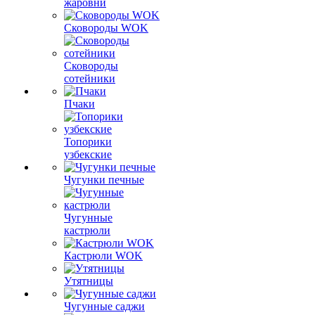
жаровни
Сковороды WOK
Сковороды
сотейники
Пчаки
Топорики
узбекские
Чугунки печные
Чугунные
кастрюли
Кастрюли WOK
Утятницы
Чугунные саджи