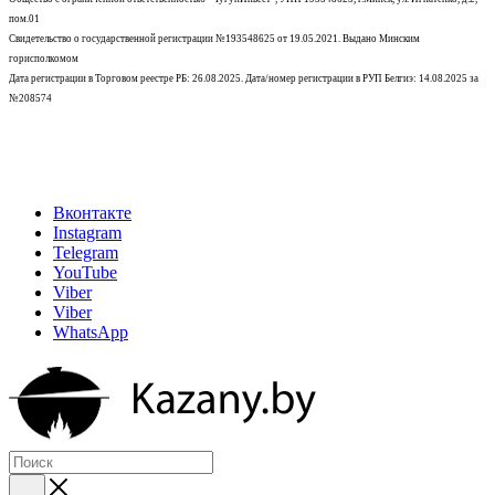
пом.01
Свидетельство о государственной регистрации №193548625 от 19.05.2021.
Выдано Минским
горисполкомом
Дата регистрации в Торговом реестре РБ: 26.08.2025. Дата/номер регистрации в РУП Белгиэ: 14.08.2025 за
№208574
Вконтакте
Instagram
Telegram
YouTube
Viber
Viber
WhatsApp