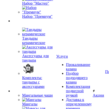
Набор "Мастер"
Набор "Премиум"
Тандыры
керамические
Аксессуары для
Услуги
тандыра
Прокаливание
казана
П
Подбор
Комплекты:
подходящего
тандыры с
казана
аксессуарами
Комплектация
подвесной
Мангальные чаши
ручкой
Акции
Доставка к
Мангалы
определенному
времени