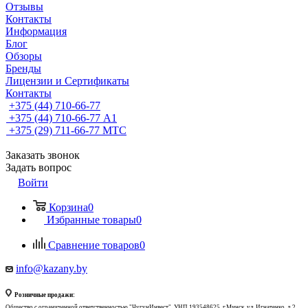
Отзывы
Контакты
Информация
Блог
Обзоры
Бренды
Лицензии и Сертификаты
Контакты
+375 (44) 710-66-77
+375 (44) 710-66-77
А1
+375 (29) 711-66-77
МТС
Заказать звонок
Задать вопрос
Войти
Корзина
0
Избранные товары
0
Сравнение товаров
0
info@kazany.by
Розничные продажи:
Общество с ограниченной ответственностью "ЧугунИнвест", УНП 193548625, г.Минск, ул. Игнатенко, д.2,