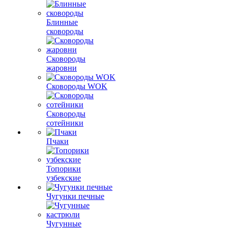
Блинные
сковороды
Сковороды
жаровни
Сковороды WOK
Сковороды
сотейники
Пчаки
Топорики
узбекские
Чугунки печные
Чугунные