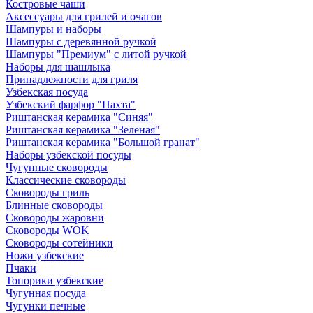
Костровые чаши
Аксессуары для грилей и очагов
Шампуры и наборы
Шампуры с деревянной ручкой
Шампуры "Премиум" с литой ручкой
Наборы для шашлыка
Принадлежности для гриля
Узбекская посуда
Узбекский фарфор "Пахта"
Риштанская керамика "Синяя"
Риштанская керамика "Зеленая"
Риштанская керамика "Большой гранат"
Наборы узбекской посуды
Чугунные сковороды
Классические сковороды
Сковороды гриль
Блинные сковороды
Сковороды жаровни
Сковороды WOK
Сковороды сотейники
Ножи узбекские
Пчаки
Топорики узбекские
Чугунная посуда
Чугунки печные