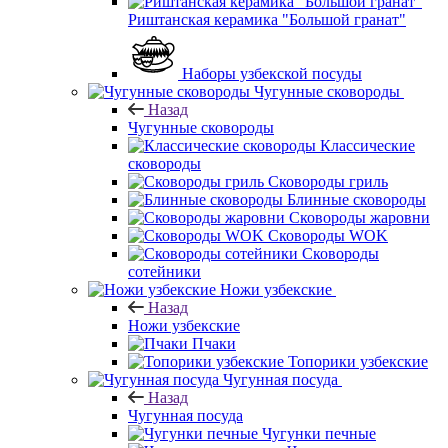
Риштанская керамика "Большой гранат"
Наборы узбекской посуды
Чугунные сковороды
Назад
Чугунные сковороды
Классические
сковороды
Сковороды гриль
Блинные сковороды
Сковороды жаровни
Сковороды WOK
Сковороды
сотейники
Ножи узбекские
Назад
Ножи узбекские
Пчаки
Топорики узбекские
Чугунная посуда
Назад
Чугунная посуда
Чугунки печные