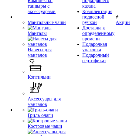
Комплекты:
подходящего
тандыры с
казана
аксессуарами
Комплектация
подвесной
Мангальные чаши
ручкой
Акции
Доставка к
Мангалы
определенному
времени
Подарочкая
Навесы для
упаковка
мангалов
Подарочный
сертификат
Коптильни
Аксессуары для
мангалов
Гриль-очаги
Костровые чаши