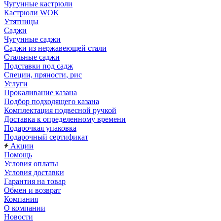
Чугунные кастрюли
Кастрюли WOK
Утятницы
Саджи
Чугунные саджи
Саджи из нержавеющей стали
Стальные саджи
Подставки под садж
Специи, пряности, рис
Услуги
Прокаливание казана
Подбор подходящего казана
Комплектация подвесной ручкой
Доставка к определенному времени
Подарочкая упаковка
Подарочный сертификат
Акции
Помощь
Условия оплаты
Условия доставки
Гарантия на товар
Обмен и возврат
Компания
О компании
Новости