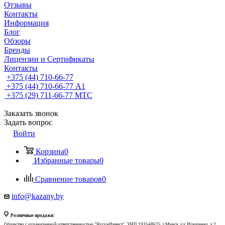
Отзывы
Контакты
Информация
Блог
Обзоры
Бренды
Лицензии и Сертификаты
Контакты
+375 (44) 710-66-77
+375 (44) 710-66-77
А1
+375 (29) 711-66-77
МТС
Заказать звонок
Задать вопрос
Войти
Корзина
0
Избранные товары
0
Сравнение товаров
0
info@kazany.by
Розничные продажи:
Общество с ограниченной ответственностью "ЧугунИнвест", УНП 193548625, г.Минск, ул. Игнатенко, д.2,