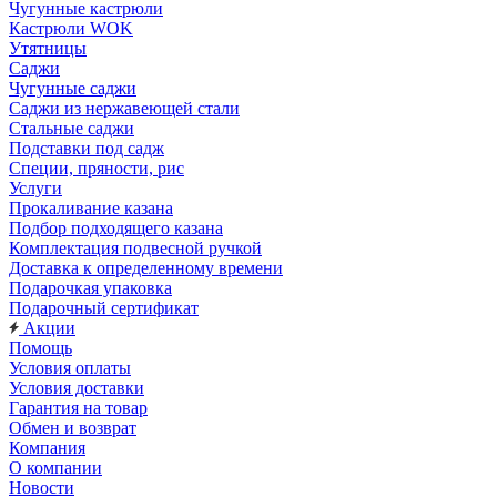
Чугунные кастрюли
Кастрюли WOK
Утятницы
Саджи
Чугунные саджи
Саджи из нержавеющей стали
Стальные саджи
Подставки под садж
Специи, пряности, рис
Услуги
Прокаливание казана
Подбор подходящего казана
Комплектация подвесной ручкой
Доставка к определенному времени
Подарочкая упаковка
Подарочный сертификат
Акции
Помощь
Условия оплаты
Условия доставки
Гарантия на товар
Обмен и возврат
Компания
О компании
Новости