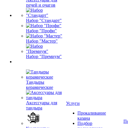
печей и очагов
Набор "Стандарт"
Набор "Профи"
Набор "Мастер"
Набор "Премиум"
Тандыры
керамические
Аксессуары для
Услуги
тандыра
Прокаливание
казана
П
Подбор