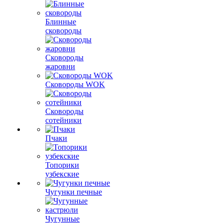
Блинные
сковороды
Сковороды
жаровни
Сковороды WOK
Сковороды
сотейники
Пчаки
Топорики
узбекские
Чугунки печные
Чугунные