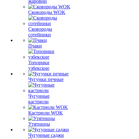
жаровни
Сковороды WOK
Сковороды
сотейники
Пчаки
Топорики
узбекские
Чугунки печные
Чугунные
кастрюли
Кастрюли WOK
Утятницы
Чугунные саджи