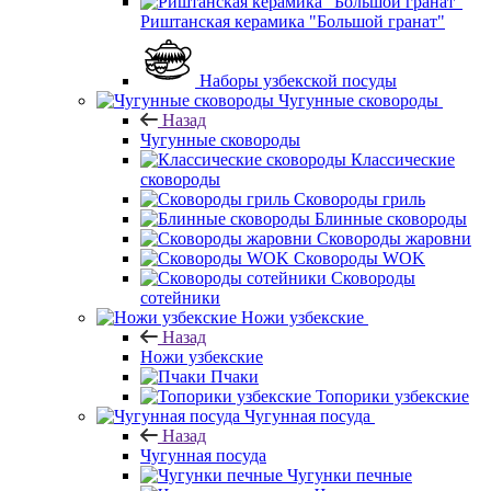
Риштанская керамика "Большой гранат"
Наборы узбекской посуды
Чугунные сковороды
Назад
Чугунные сковороды
Классические
сковороды
Сковороды гриль
Блинные сковороды
Сковороды жаровни
Сковороды WOK
Сковороды
сотейники
Ножи узбекские
Назад
Ножи узбекские
Пчаки
Топорики узбекские
Чугунная посуда
Назад
Чугунная посуда
Чугунки печные