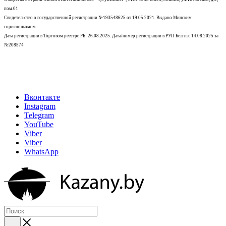
пом.01
Свидетельство о государственной регистрации №193548625 от 19.05.2021.
Выдано Минским
горисполкомом
Дата регистрации в Торговом реестре РБ: 26.08.2025. Дата/номер регистрации в РУП Белгиэ: 14.08.2025 за
№208574
Вконтакте
Instagram
Telegram
YouTube
Viber
Viber
WhatsApp