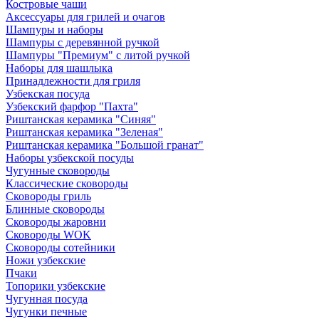
Костровые чаши
Аксессуары для грилей и очагов
Шампуры и наборы
Шампуры с деревянной ручкой
Шампуры "Премиум" с литой ручкой
Наборы для шашлыка
Принадлежности для гриля
Узбекская посуда
Узбекский фарфор "Пахта"
Риштанская керамика "Синяя"
Риштанская керамика "Зеленая"
Риштанская керамика "Большой гранат"
Наборы узбекской посуды
Чугунные сковороды
Классические сковороды
Сковороды гриль
Блинные сковороды
Сковороды жаровни
Сковороды WOK
Сковороды сотейники
Ножи узбекские
Пчаки
Топорики узбекские
Чугунная посуда
Чугунки печные