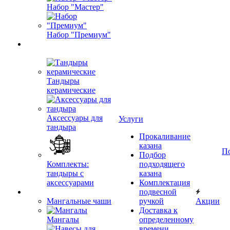
Набор "Мастер"
Набор "Премиум"
Тандыры
керамические
Аксессуары для
Услуги
тандыра
Прокаливание
казана
П
Подбор
Комплекты:
подходящего
тандыры с
казана
аксессуарами
Комплектация
подвесной
Мангальные чаши
ручкой
Акции
Доставка к
Мангалы
определенному
времени