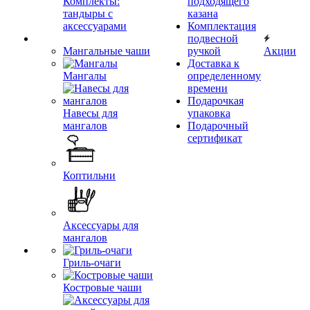
Комплекты:
подходящего
тандыры с
казана
аксессуарами
Комплектация
подвесной
Мангальные чаши
ручкой
Акции
Доставка к
Мангалы
определенному
времени
Подарочкая
Навесы для
упаковка
мангалов
Подарочный
сертификат
Коптильни
Аксессуары для
мангалов
Гриль-очаги
Костровые чаши