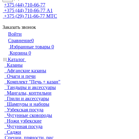
+375 (44) 710-66-77
+375 (44) 710-66-77
А1
+375 (29) 711-66-77
МТС
Заказать звонок
Войти
Сравнение
0
Избранные товары
0
Корзина
0
Каталог
Казаны
Афганские казаны
Очаги и печи
Комплект "Печь + казан"
Тандыры и аксессуары
Мангалы, коптильни
Грили и аксессуары
Шампуры и наборы
Узбекская посуда
Чугунные сковороды
Ножи узбекские
Чугунная посуда
Саджи
Специи, пряности, рис