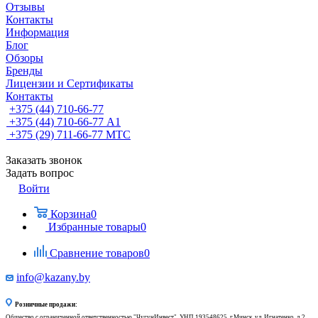
Отзывы
Контакты
Информация
Блог
Обзоры
Бренды
Лицензии и Сертификаты
Контакты
+375 (44) 710-66-77
+375 (44) 710-66-77
А1
+375 (29) 711-66-77
МТС
Заказать звонок
Задать вопрос
Войти
Корзина
0
Избранные товары
0
Сравнение товаров
0
info@kazany.by
Розничные продажи:
Общество с ограниченной ответственностью "ЧугунИнвест", УНП 193548625, г.Минск, ул. Игнатенко, д.2,