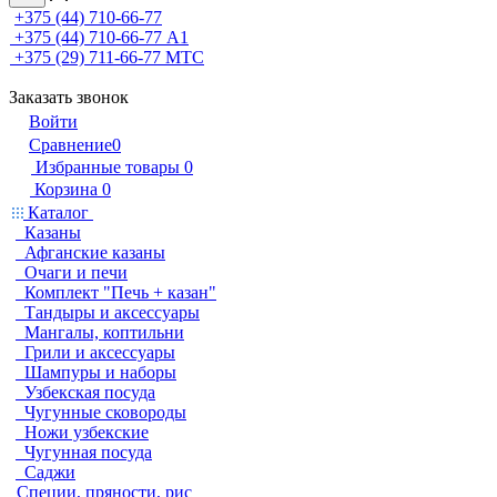
+375 (44) 710-66-77
+375 (44) 710-66-77
А1
+375 (29) 711-66-77
МТС
Заказать звонок
Войти
Сравнение
0
Избранные товары
0
Корзина
0
Каталог
Казаны
Афганские казаны
Очаги и печи
Комплект "Печь + казан"
Тандыры и аксессуары
Мангалы, коптильни
Грили и аксессуары
Шампуры и наборы
Узбекская посуда
Чугунные сковороды
Ножи узбекские
Чугунная посуда
Саджи
Специи, пряности, рис