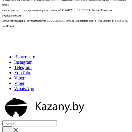
пом.01
Свидетельство о государственной регистрации №193548625 от 19.05.2021.
Выдано Минским
горисполкомом
Дата регистрации в Торговом реестре РБ: 26.08.2025. Дата/номер регистрации в РУП Белгиэ: 14.08.2025 за
№208574
Вконтакте
Instagram
Telegram
YouTube
Viber
Viber
WhatsApp