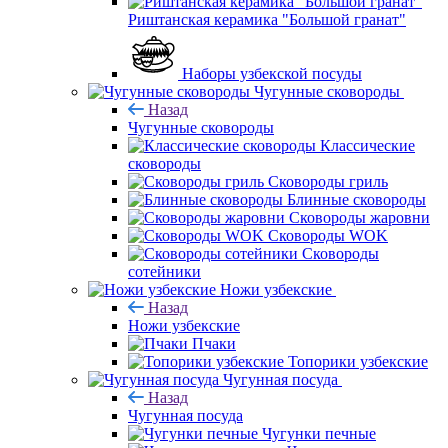
Риштанская керамика "Большой гранат"
Наборы узбекской посуды
Чугунные сковороды
Назад
Чугунные сковороды
Классические
сковороды
Сковороды гриль
Блинные сковороды
Сковороды жаровни
Сковороды WOK
Сковороды
сотейники
Ножи узбекские
Назад
Ножи узбекские
Пчаки
Топорики узбекские
Чугунная посуда
Назад
Чугунная посуда
Чугунки печные