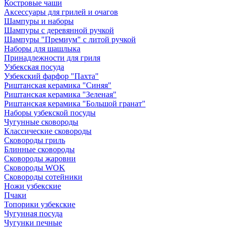
Костровые чаши
Аксессуары для грилей и очагов
Шампуры и наборы
Шампуры с деревянной ручкой
Шампуры "Премиум" с литой ручкой
Наборы для шашлыка
Принадлежности для гриля
Узбекская посуда
Узбекский фарфор "Пахта"
Риштанская керамика "Синяя"
Риштанская керамика "Зеленая"
Риштанская керамика "Большой гранат"
Наборы узбекской посуды
Чугунные сковороды
Классические сковороды
Сковороды гриль
Блинные сковороды
Сковороды жаровни
Сковороды WOK
Сковороды сотейники
Ножи узбекские
Пчаки
Топорики узбекские
Чугунная посуда
Чугунки печные