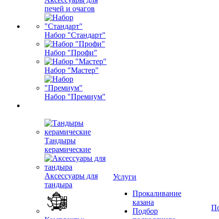
печей и очагов
Набор "Стандарт"
Набор "Профи"
Набор "Мастер"
Набор "Премиум"
Тандыры
керамические
Аксессуары для
Услуги
тандыра
Прокаливание
казана
П
Подбор