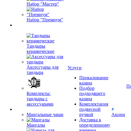
Набор "Мастер"
Набор "Премиум"
Тандыры
керамические
Аксессуары для
Услуги
тандыра
Прокаливание
казана
П
Подбор
Комплекты:
подходящего
тандыры с
казана
аксессуарами
Комплектация
подвесной
Мангальные чаши
ручкой
Акции
Доставка к
Мангалы
определенному
времени