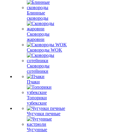
Блинные
сковороды
Сковороды
жаровни
Сковороды WOK
Сковороды
сотейники
Пчаки
Топорики
узбекские
Чугунки печные
Чугунные