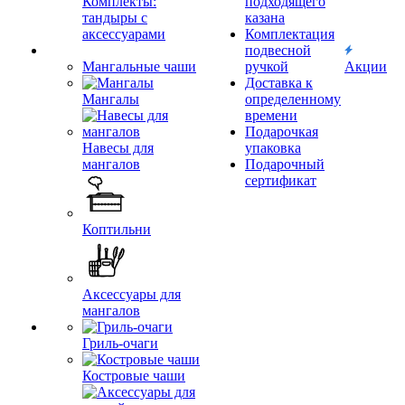
Комплекты:
подходящего
тандыры с
казана
аксессуарами
Комплектация
подвесной
Мангальные чаши
ручкой
Акции
Доставка к
Мангалы
определенному
времени
Подарочкая
Навесы для
упаковка
мангалов
Подарочный
сертификат
Коптильни
Аксессуары для
мангалов
Гриль-очаги
Костровые чаши