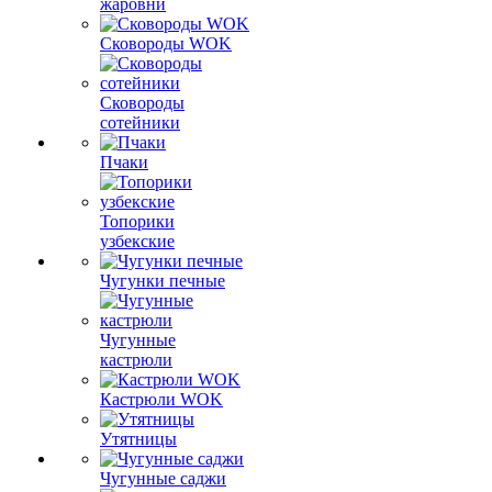
жаровни
Сковороды WOK
Сковороды
сотейники
Пчаки
Топорики
узбекские
Чугунки печные
Чугунные
кастрюли
Кастрюли WOK
Утятницы
Чугунные саджи