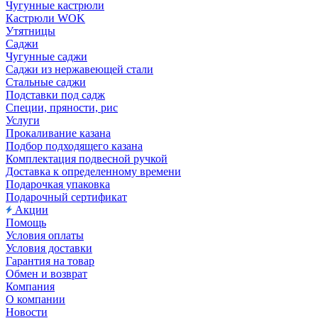
Чугунные кастрюли
Кастрюли WOK
Утятницы
Саджи
Чугунные саджи
Саджи из нержавеющей стали
Стальные саджи
Подставки под садж
Специи, пряности, рис
Услуги
Прокаливание казана
Подбор подходящего казана
Комплектация подвесной ручкой
Доставка к определенному времени
Подарочкая упаковка
Подарочный сертификат
Акции
Помощь
Условия оплаты
Условия доставки
Гарантия на товар
Обмен и возврат
Компания
О компании
Новости