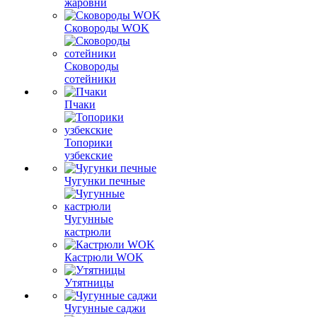
жаровни
Сковороды WOK
Сковороды
сотейники
Пчаки
Топорики
узбекские
Чугунки печные
Чугунные
кастрюли
Кастрюли WOK
Утятницы
Чугунные саджи