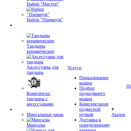
Набор "Мастер"
Набор "Премиум"
Тандыры
керамические
Аксессуары для
Услуги
тандыра
Прокаливание
казана
П
Подбор
Комплекты:
подходящего
тандыры с
казана
аксессуарами
Комплектация
подвесной
Мангальные чаши
ручкой
Акции
Доставка к
Мангалы
определенному
времени