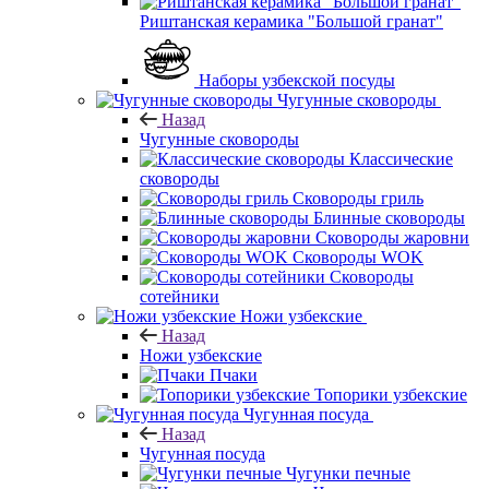
Риштанская керамика "Большой гранат"
Наборы узбекской посуды
Чугунные сковороды
Назад
Чугунные сковороды
Классические
сковороды
Сковороды гриль
Блинные сковороды
Сковороды жаровни
Сковороды WOK
Сковороды
сотейники
Ножи узбекские
Назад
Ножи узбекские
Пчаки
Топорики узбекские
Чугунная посуда
Назад
Чугунная посуда
Чугунки печные