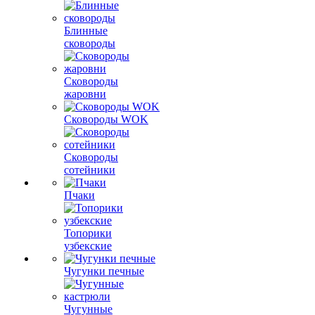
Блинные
сковороды
Сковороды
жаровни
Сковороды WOK
Сковороды
сотейники
Пчаки
Топорики
узбекские
Чугунки печные
Чугунные