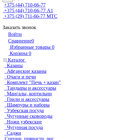
+375 (44) 710-66-77
+375 (44) 710-66-77
А1
+375 (29) 711-66-77
МТС
Заказать звонок
Войти
Сравнение
0
Избранные товары
0
Корзина
0
Каталог
Казаны
Афганские казаны
Очаги и печи
Комплект "Печь + казан"
Тандыры и аксессуары
Мангалы, коптильни
Грили и аксессуары
Шампуры и наборы
Узбекская посуда
Чугунные сковороды
Ножи узбекские
Чугунная посуда
Саджи
Специи, пряности, рис