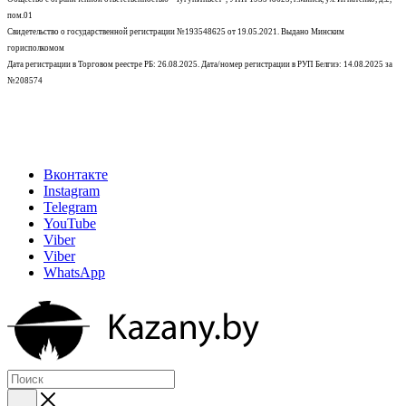
пом.01
Свидетельство о государственной регистрации №193548625 от 19.05.2021.
Выдано Минским
горисполкомом
Дата регистрации в Торговом реестре РБ: 26.08.2025. Дата/номер регистрации в РУП Белгиэ: 14.08.2025 за
№208574
Вконтакте
Instagram
Telegram
YouTube
Viber
Viber
WhatsApp