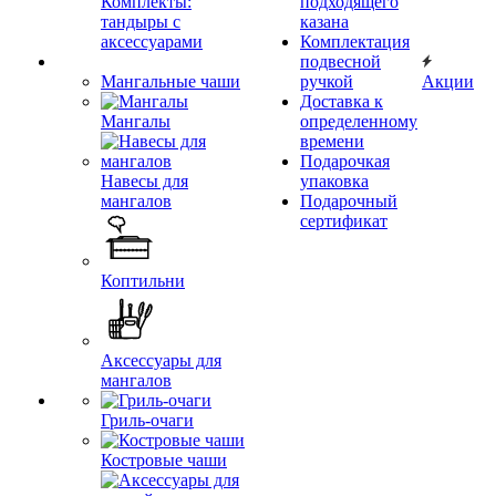
Комплекты:
подходящего
тандыры с
казана
аксессуарами
Комплектация
подвесной
Мангальные чаши
ручкой
Акции
Доставка к
Мангалы
определенному
времени
Подарочкая
Навесы для
упаковка
мангалов
Подарочный
сертификат
Коптильни
Аксессуары для
мангалов
Гриль-очаги
Костровые чаши