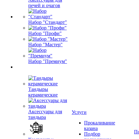
печей и очагов
Набор "Стандарт"
Набор "Профи"
Набор "Мастер"
Набор "Премиум"
Тандыры
керамические
Аксессуары для
Услуги
тандыра
Прокаливание
казана
П
Подбор