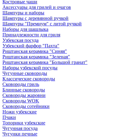
Костровые чаши
Аксессуары для грилей и очагов
Шампуры и наборы
Шампуры с деревянной ручкой
Шампуры "Премиум" с литой ручкой
Наборы для шашлыка
Принадлежности для гриля
Узбекская посуда
Узбекский фарфор "Пахта"
Риштанская керамика "Синяя"
Риштанская керамика "Зеленая"
Риштанская керамика "Большой гранат"
Наборы узбекской посуды
Чугунные сковороды
Классические сковороды
Сковороды гриль
Блинные сковороды
Сковороды жаровни
Сковороды WOK
Сковороды сотейники
Ножи узбекские
Пчаки
Топорики узбекские
Чугунная посуда
Чугунки печные