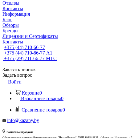
Отзывы
Контакты
Информация
Блог
Обзоры
Бренды
Лицензии и Сертификаты
Контакты
+375 (44) 710-66-77
+375 (44) 710-66-77
А1
+375 (29) 711-66-77
МТС
Заказать звонок
Задать вопрос
Войти
Корзина
0
Избранные товары
0
Сравнение товаров
0
info@kazany.by
Розничные продажи:
Общество с ограниченной ответственностью "ЧугунИнвест", УНП 193548625, г.Минск, ул. Игнатенко, д.2,