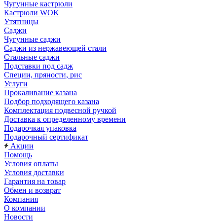
Чугунные кастрюли
Кастрюли WOK
Утятницы
Саджи
Чугунные саджи
Саджи из нержавеющей стали
Стальные саджи
Подставки под садж
Специи, пряности, рис
Услуги
Прокаливание казана
Подбор подходящего казана
Комплектация подвесной ручкой
Доставка к определенному времени
Подарочкая упаковка
Подарочный сертификат
Акции
Помощь
Условия оплаты
Условия доставки
Гарантия на товар
Обмен и возврат
Компания
О компании
Новости