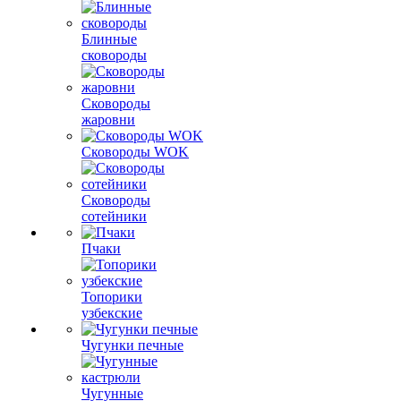
Блинные
сковороды
Сковороды
жаровни
Сковороды WOK
Сковороды
сотейники
Пчаки
Топорики
узбекские
Чугунки печные
Чугунные