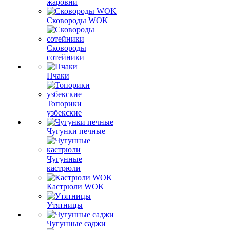
жаровни
Сковороды WOK
Сковороды
сотейники
Пчаки
Топорики
узбекские
Чугунки печные
Чугунные
кастрюли
Кастрюли WOK
Утятницы
Чугунные саджи