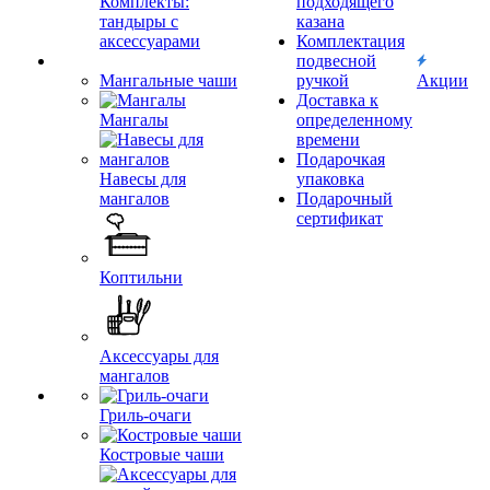
Комплекты:
подходящего
тандыры с
казана
аксессуарами
Комплектация
подвесной
Мангальные чаши
ручкой
Акции
Доставка к
Мангалы
определенному
времени
Подарочкая
Навесы для
упаковка
мангалов
Подарочный
сертификат
Коптильни
Аксессуары для
мангалов
Гриль-очаги
Костровые чаши