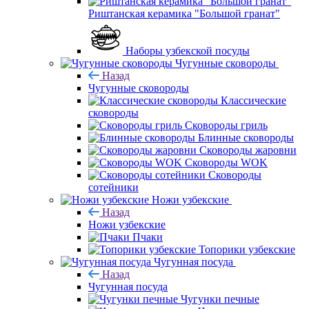
Риштанская керамика "Большой гранат"
Наборы узбекской посуды
Чугунные сковороды
Назад
Чугунные сковороды
Классические
сковороды
Сковороды гриль
Блинные сковороды
Сковороды жаровни
Сковороды WOK
Сковороды
сотейники
Ножи узбекские
Назад
Ножи узбекские
Пчаки
Топорики узбекские
Чугунная посуда
Назад
Чугунная посуда
Чугунки печные