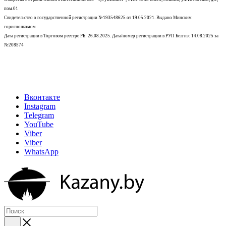
пом.01
Свидетельство о государственной регистрации №193548625 от 19.05.2021.
Выдано Минским
горисполкомом
Дата регистрации в Торговом реестре РБ: 26.08.2025. Дата/номер регистрации в РУП Белгиэ: 14.08.2025 за
№208574
Вконтакте
Instagram
Telegram
YouTube
Viber
Viber
WhatsApp