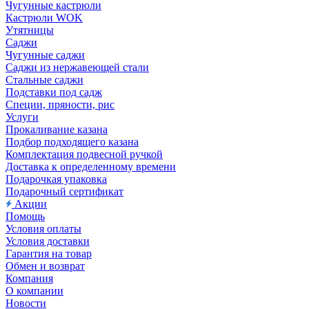
Чугунные кастрюли
Кастрюли WOK
Утятницы
Саджи
Чугунные саджи
Саджи из нержавеющей стали
Стальные саджи
Подставки под садж
Специи, пряности, рис
Услуги
Прокаливание казана
Подбор подходящего казана
Комплектация подвесной ручкой
Доставка к определенному времени
Подарочкая упаковка
Подарочный сертификат
Акции
Помощь
Условия оплаты
Условия доставки
Гарантия на товар
Обмен и возврат
Компания
О компании
Новости