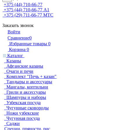
+375 (44) 710-66-77
+375 (44) 710-66-77
А1
+375 (29) 711-66-77
МТС
Заказать звонок
Войти
Сравнение
0
Избранные товары
0
Корзина
0
Каталог
Казаны
Афганские казаны
Очаги и печи
Комплект "Печь + казан"
Тандыры и аксессуары
Мангалы, коптильни
Грили и аксессуары
Шампуры и наборы
Узбекская посуда
Чугунные сковороды
Ножи узбекские
Чугунная посуда
Саджи
Специи, пряности, рис