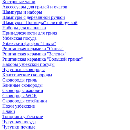
Костровые чаши
Аксессуары для грилей и очагов
Шампуры и наборы
Шампуры с деревянной ручкой
Шампуры "Премиум" с литой ручкой
Наборы для шашлыка
Принадлежности для гриля
Узбекская посуда
Узбекский фарфор "Пахта"
Риштанская керамика "Синяя"
Риштанская керамика "Зеленая"
Риштанская керамика "Большой гранат"
Наборы узбекской посуды
Чугунные сковороды
Классические сковороды
Сковороды гриль
Блинные сковороды
Сковороды жаровни
Сковороды WOK
Сковороды сотейники
Ножи узбекские
Пчаки
Топорики узбекские
Чугунная посуда
Чугунки печные