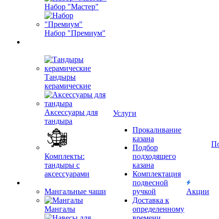
Набор "Мастер"
Набор "Премиум"
Тандыры
керамические
Аксессуары для
Услуги
тандыра
Прокаливание
казана
П
Подбор
Комплекты:
подходящего
тандыры с
казана
аксессуарами
Комплектация
подвесной
Мангальные чаши
ручкой
Акции
Доставка к
Мангалы
определенному
времени