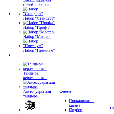
печей и очагов
Набор "Стандарт"
Набор "Профи"
Набор "Мастер"
Набор "Премиум"
Тандыры
керамические
Аксессуары для
Услуги
тандыра
Прокаливание
казана
П
Подбор