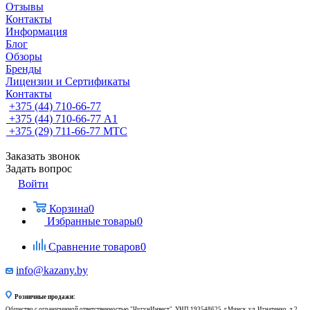
Отзывы
Контакты
Информация
Блог
Обзоры
Бренды
Лицензии и Сертификаты
Контакты
+375 (44) 710-66-77
+375 (44) 710-66-77
А1
+375 (29) 711-66-77
МТС
Заказать звонок
Задать вопрос
Войти
Корзина
0
Избранные товары
0
Сравнение товаров
0
info@kazany.by
Розничные продажи:
Общество с ограниченной ответственностью "ЧугунИнвест", УНП 193548625, г.Минск, ул. Игнатенко, д.2,