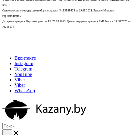
пом.01
Свидетельство о государственной регистрации №193548625 от 19.05.2021.
Выдано Минским
горисполкомом
Дата регистрации в Торговом реестре РБ: 26.08.2025. Дата/номер регистрации в РУП Белгиэ: 14.08.2025 за
№208574
Вконтакте
Instagram
Telegram
YouTube
Viber
Viber
WhatsApp