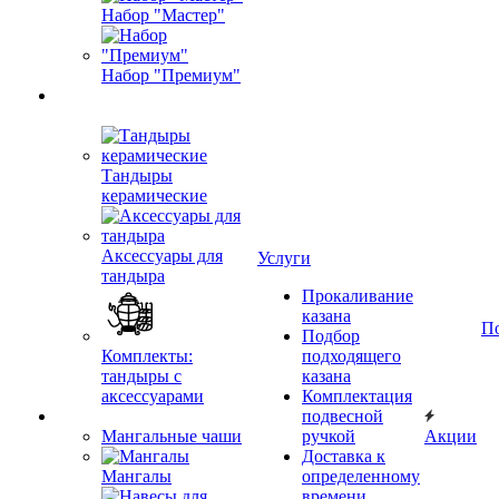
Набор "Мастер"
Набор "Премиум"
Тандыры
керамические
Аксессуары для
Услуги
тандыра
Прокаливание
казана
П
Подбор
Комплекты:
подходящего
тандыры с
казана
аксессуарами
Комплектация
подвесной
Мангальные чаши
ручкой
Акции
Доставка к
Мангалы
определенному
времени