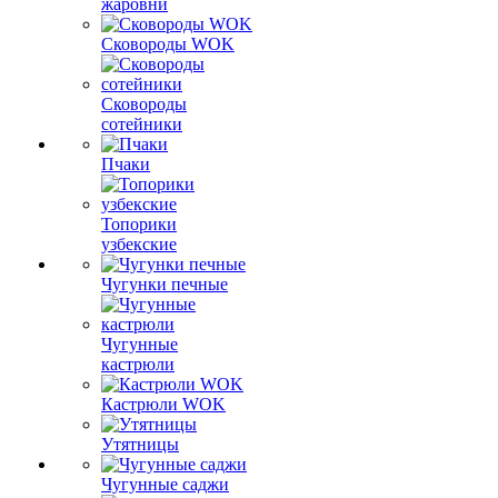
жаровни
Сковороды WOK
Сковороды
сотейники
Пчаки
Топорики
узбекские
Чугунки печные
Чугунные
кастрюли
Кастрюли WOK
Утятницы
Чугунные саджи