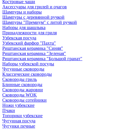
Костровые чаши
Аксессуары для грилей и очагов
Шампуры и наборы
Шампуры с деревянной ручкой
Шампуры "Премиум" с литой ручкой
Наборы для шашлыка
Принадлежности для гриля
Узбекская посуда
Узбекский фарфор "Пахта"
Риштанская керамика "Синяя"
Риштанская керамика "Зеленая"
Риштанская керамика "Большой гранат"
Наборы узбекской посуды
Чугунные сковороды
Классические сковороды
Сковороды гриль
Блинные сковороды
Сковороды жаровни
Сковороды WOK
Сковороды сотейники
Ножи узбекские
Пчаки
Топорики узбекские
Чугунная посуда
Чугунки печные