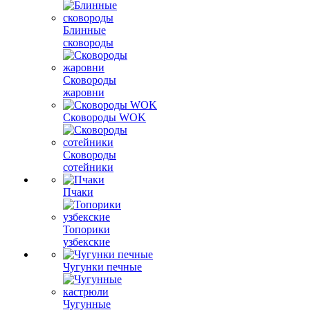
Блинные
сковороды
Сковороды
жаровни
Сковороды WOK
Сковороды
сотейники
Пчаки
Топорики
узбекские
Чугунки печные
Чугунные