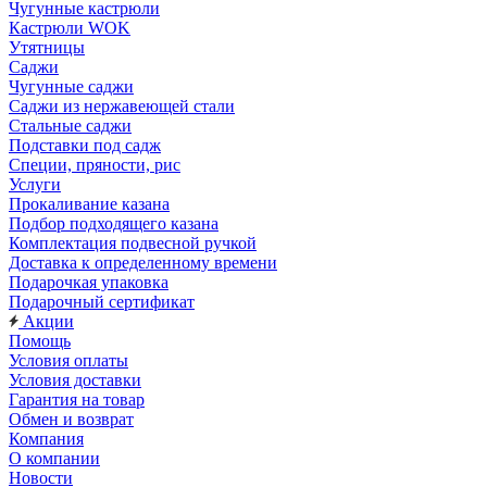
Чугунные кастрюли
Кастрюли WOK
Утятницы
Саджи
Чугунные саджи
Саджи из нержавеющей стали
Стальные саджи
Подставки под садж
Специи, пряности, рис
Услуги
Прокаливание казана
Подбор подходящего казана
Комплектация подвесной ручкой
Доставка к определенному времени
Подарочкая упаковка
Подарочный сертификат
Акции
Помощь
Условия оплаты
Условия доставки
Гарантия на товар
Обмен и возврат
Компания
О компании
Новости