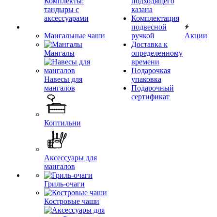
Комплекты:
подходящего
тандыры с
казана
аксессуарами
Комплектация
подвесной
Мангальные чаши
ручкой
Акции
Доставка к
Мангалы
определенному
времени
Подарочкая
Навесы для
упаковка
мангалов
Подарочный
сертификат
Коптильни
Аксессуары для
мангалов
Гриль-очаги
Костровые чаши