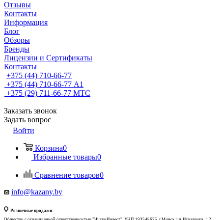
Отзывы
Контакты
Информация
Блог
Обзоры
Бренды
Лицензии и Сертификаты
Контакты
+375 (44) 710-66-77
+375 (44) 710-66-77
А1
+375 (29) 711-66-77
МТС
Заказать звонок
Задать вопрос
Войти
Корзина
0
Избранные товары
0
Сравнение товаров
0
info@kazany.by
Розничные продажи:
Общество с ограниченной ответственностью "ЧугунИнвест", УНП 193548625, г.Минск, ул. Игнатенко, д.2,