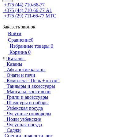
+375 (44) 710-66-77
+375 (44) 710-66-77
А1
+375 (29) 711-66-77
МТС
Заказать звонок
Войти
Сравнение
0
Избранные товары
0
Корзина
0
Каталог
Казаны
Афганские казаны
Очаги и печи
Комплект "Печь + казан"
Тандыры и аксессуары
Мангалы, коптильни
Грили и аксессуары
Шампуры и наборы
Узбекская посуда
Чугунные сковороды
Ножи узбекские
Чугунная посуда
Саджи
Специи, пряности, рис