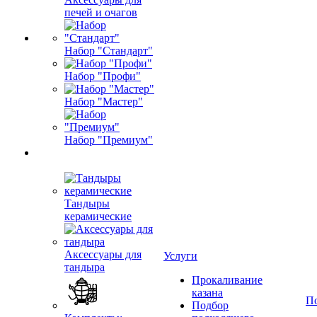
печей и очагов
Набор "Стандарт"
Набор "Профи"
Набор "Мастер"
Набор "Премиум"
Тандыры
керамические
Аксессуары для
Услуги
тандыра
Прокаливание
казана
П
Подбор