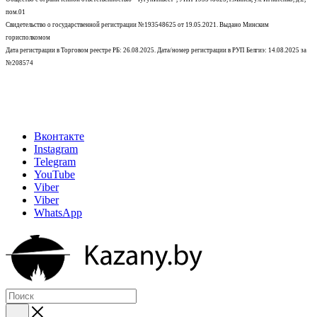
пом.01
Свидетельство о государственной регистрации №193548625 от 19.05.2021.
Выдано Минским
горисполкомом
Дата регистрации в Торговом реестре РБ: 26.08.2025. Дата/номер регистрации в РУП Белгиэ: 14.08.2025 за
№208574
Вконтакте
Instagram
Telegram
YouTube
Viber
Viber
WhatsApp