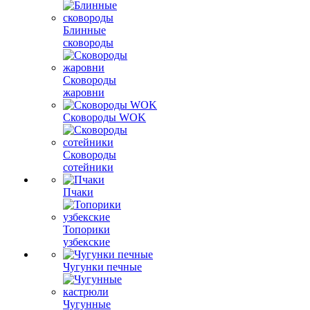
Блинные
сковороды
Сковороды
жаровни
Сковороды WOK
Сковороды
сотейники
Пчаки
Топорики
узбекские
Чугунки печные
Чугунные