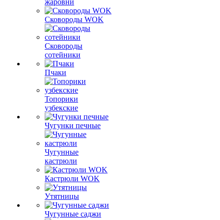
жаровни
Сковороды WOK
Сковороды
сотейники
Пчаки
Топорики
узбекские
Чугунки печные
Чугунные
кастрюли
Кастрюли WOK
Утятницы
Чугунные саджи