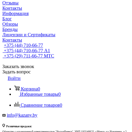
Отзывы
Контакты
Информация
Блог
Обзоры
Бренды
Лицензии и Сертификаты
Контакты
+375 (44) 710-66-77
+375 (44) 710-66-77
А1
+375 (29) 711-66-77
МТС
Заказать звонок
Задать вопрос
Войти
Корзина
0
Избранные товары
0
Сравнение товаров
0
info@kazany.by
Розничные продажи:
Общество с ограниченной ответственностью "ЧугунИнвест", УНП 193548625, г.Минск, ул. Игнатенко, д.2,