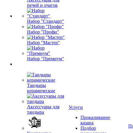
печей и очагов
Набор "Стандарт"
Набор "Профи"
Набор "Мастер"
Набор "Премиум"
Тандыры
керамические
Аксессуары для
Услуги
тандыра
Прокаливание
казана
П
Подбор