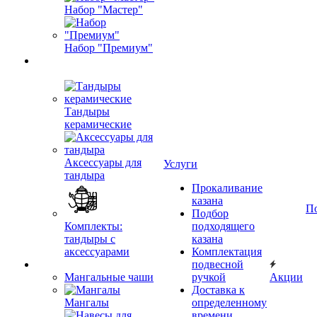
Набор "Мастер"
Набор "Премиум"
Тандыры
керамические
Аксессуары для
Услуги
тандыра
Прокаливание
казана
П
Подбор
Комплекты:
подходящего
тандыры с
казана
аксессуарами
Комплектация
подвесной
Мангальные чаши
ручкой
Акции
Доставка к
Мангалы
определенному
времени