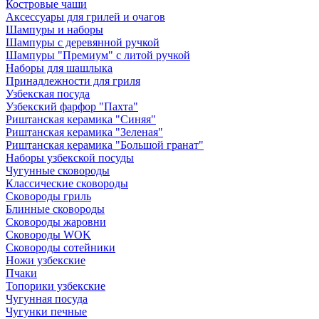
Костровые чаши
Аксессуары для грилей и очагов
Шампуры и наборы
Шампуры с деревянной ручкой
Шампуры "Премиум" с литой ручкой
Наборы для шашлыка
Принадлежности для гриля
Узбекская посуда
Узбекский фарфор "Пахта"
Риштанская керамика "Синяя"
Риштанская керамика "Зеленая"
Риштанская керамика "Большой гранат"
Наборы узбекской посуды
Чугунные сковороды
Классические сковороды
Сковороды гриль
Блинные сковороды
Сковороды жаровни
Сковороды WOK
Сковороды сотейники
Ножи узбекские
Пчаки
Топорики узбекские
Чугунная посуда
Чугунки печные