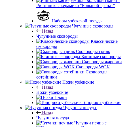
Риштанская керамика "Большой гранат"
Наборы узбекской посуды
Чугунные сковороды
Назад
Чугунные сковороды
Классические
сковороды
Сковороды гриль
Блинные сковороды
Сковороды жаровни
Сковороды WOK
Сковороды
сотейники
Ножи узбекские
Назад
Ножи узбекские
Пчаки
Топорики узбекские
Чугунная посуда
Назад
Чугунная посуда
Чугунки печные