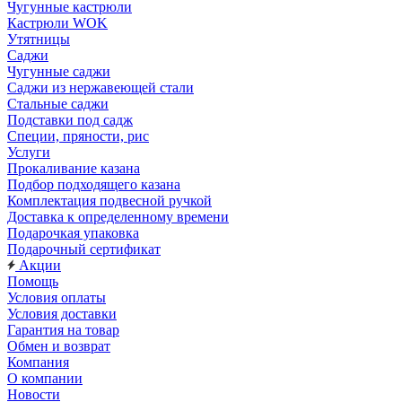
Чугунные кастрюли
Кастрюли WOK
Утятницы
Саджи
Чугунные саджи
Саджи из нержавеющей стали
Стальные саджи
Подставки под садж
Специи, пряности, рис
Услуги
Прокаливание казана
Подбор подходящего казана
Комплектация подвесной ручкой
Доставка к определенному времени
Подарочкая упаковка
Подарочный сертификат
Акции
Помощь
Условия оплаты
Условия доставки
Гарантия на товар
Обмен и возврат
Компания
О компании
Новости