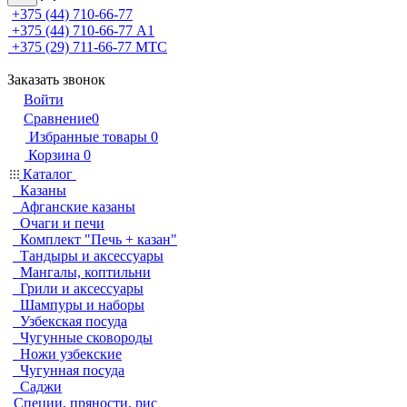
+375 (44) 710-66-77
+375 (44) 710-66-77
А1
+375 (29) 711-66-77
МТС
Заказать звонок
Войти
Сравнение
0
Избранные товары
0
Корзина
0
Каталог
Казаны
Афганские казаны
Очаги и печи
Комплект "Печь + казан"
Тандыры и аксессуары
Мангалы, коптильни
Грили и аксессуары
Шампуры и наборы
Узбекская посуда
Чугунные сковороды
Ножи узбекские
Чугунная посуда
Саджи
Специи, пряности, рис