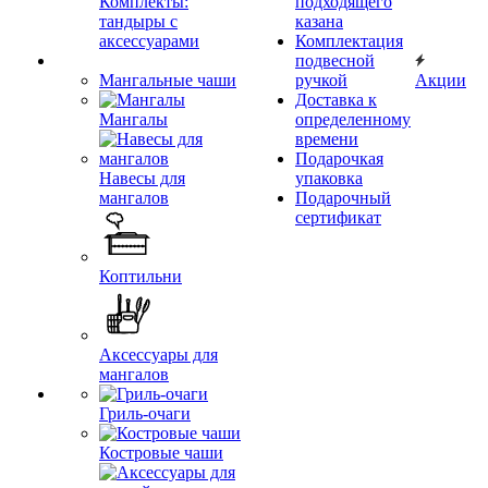
Комплекты:
подходящего
тандыры с
казана
аксессуарами
Комплектация
подвесной
Мангальные чаши
ручкой
Акции
Доставка к
Мангалы
определенному
времени
Подарочкая
Навесы для
упаковка
мангалов
Подарочный
сертификат
Коптильни
Аксессуары для
мангалов
Гриль-очаги
Костровые чаши