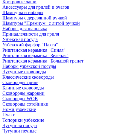
Костровые чаши
Аксессуары для грилей и очагов
Шампуры и наборы
Шампуры с деревянной ручкой
Шампуры "Премиум" с литой ручкой
Наборы для шашлыка
Принадлежности для гриля
Узбекская посуда
Узбекский фарфор "Пахта"
Риштанская керамика "Синяя"
Риштанская керамика "Зеленая"
Риштанская керамика "Большой гранат"
Наборы узбекской посуды
Чугунные сковороды
Классические сковороды
Сковороды гриль
Блинные сковороды
Сковороды жаровни
Сковороды WOK
Сковороды сотейники
Ножи узбекские
Пчаки
Топорики узбекские
Чугунная посуда
Чугунки печные