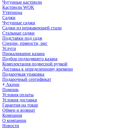
Чугунные кастрюли
Кастрюли WOK
Утятницы
Саджи
Чугунные саджи
Саджи из нержавеющей стали
Стальные саджи
Подставки под садж
Специи, пряности, рис
Услуги
Прокаливание казана
Подбор подходящего казана
Комплектация подвесной ручкой
Доставка к определенному времени
Подарочкая упаковка
Подарочный сертификат
Акции
Помощь
Условия оплаты
Условия доставки
Гарантия на товар
Обмен и возврат
Компания
О компании
Новости