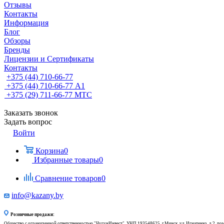
Отзывы
Контакты
Информация
Блог
Обзоры
Бренды
Лицензии и Сертификаты
Контакты
+375 (44) 710-66-77
+375 (44) 710-66-77
А1
+375 (29) 711-66-77
МТС
Заказать звонок
Задать вопрос
Войти
Корзина
0
Избранные товары
0
Сравнение товаров
0
info@kazany.by
Розничные продажи:
Общество с ограниченной ответственностью "ЧугунИнвест", УНП 193548625, г.Минск, ул. Игнатенко, д.2, по