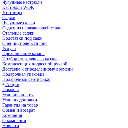
Чугунные кастрюли
Кастрюли WOK
Утятницы
Саджи
Чугунные саджи
Саджи из нержавеющей стали
Стальные саджи
Подставки под садж
Специи, пряности, рис
Услуги
Прокаливание казана
Подбор подходящего казана
Комплектация подвесной ручкой
Доставка к определенному времени
Подарочкая упаковка
Подарочный сертификат
Акции
Помощь
Условия оплаты
Условия доставки
Гарантия на товар
Обмен и возврат
Компания
О компании
Новости