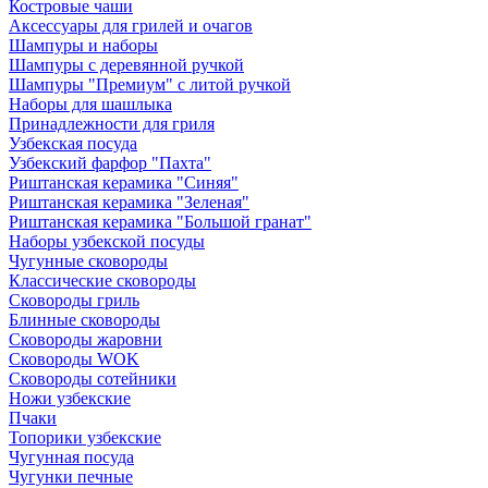
Костровые чаши
Аксессуары для грилей и очагов
Шампуры и наборы
Шампуры с деревянной ручкой
Шампуры "Премиум" с литой ручкой
Наборы для шашлыка
Принадлежности для гриля
Узбекская посуда
Узбекский фарфор "Пахта"
Риштанская керамика "Синяя"
Риштанская керамика "Зеленая"
Риштанская керамика "Большой гранат"
Наборы узбекской посуды
Чугунные сковороды
Классические сковороды
Сковороды гриль
Блинные сковороды
Сковороды жаровни
Сковороды WOK
Сковороды сотейники
Ножи узбекские
Пчаки
Топорики узбекские
Чугунная посуда
Чугунки печные