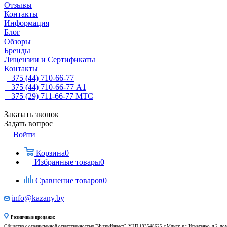
Отзывы
Контакты
Информация
Блог
Обзоры
Бренды
Лицензии и Сертификаты
Контакты
+375 (44) 710-66-77
+375 (44) 710-66-77
А1
+375 (29) 711-66-77
МТС
Заказать звонок
Задать вопрос
Войти
Корзина
0
Избранные товары
0
Сравнение товаров
0
info@kazany.by
Розничные продажи:
Общество с ограниченной ответственностью "ЧугунИнвест", УНП 193548625, г.Минск, ул. Игнатенко, д.2, по