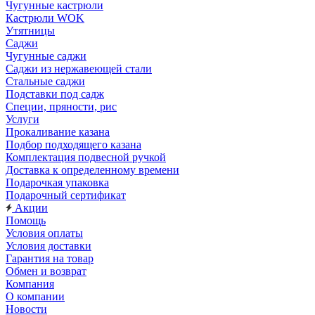
Чугунные кастрюли
Кастрюли WOK
Утятницы
Саджи
Чугунные саджи
Саджи из нержавеющей стали
Стальные саджи
Подставки под садж
Специи, пряности, рис
Услуги
Прокаливание казана
Подбор подходящего казана
Комплектация подвесной ручкой
Доставка к определенному времени
Подарочкая упаковка
Подарочный сертификат
Акции
Помощь
Условия оплаты
Условия доставки
Гарантия на товар
Обмен и возврат
Компания
О компании
Новости