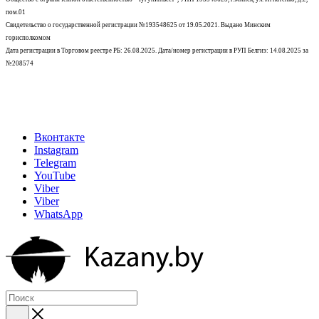
пом.01
Свидетельство о государственной регистрации №193548625 от 19.05.2021.
Выдано Минским
горисполкомом
Дата регистрации в Торговом реестре РБ: 26.08.2025. Дата/номер регистрации в РУП Белгиэ: 14.08.2025 за
№208574
Вконтакте
Instagram
Telegram
YouTube
Viber
Viber
WhatsApp