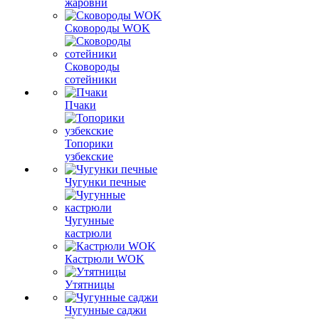
жаровни
Сковороды WOK
Сковороды
сотейники
Пчаки
Топорики
узбекские
Чугунки печные
Чугунные
кастрюли
Кастрюли WOK
Утятницы
Чугунные саджи