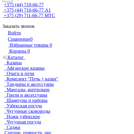
+375 (44) 710-66-77
+375 (44) 710-66-77
А1
+375 (29) 711-66-77
МТС
Заказать звонок
Войти
Сравнение
0
Избранные товары
0
Корзина
0
Каталог
Казаны
Афганские казаны
Очаги и печи
Комплект "Печь + казан"
Тандыры и аксессуары
Мангалы, коптильни
Грили и аксессуары
Шампуры и наборы
Узбекская посуда
Чугунные сковороды
Ножи узбекские
Чугунная посуда
Саджи
Специи, пряности, рис