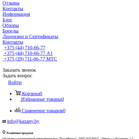
Отзывы
Контакты
Информация
Блог
Обзоры
Бренды
Лицензии и Сертификаты
Контакты
+375 (44) 710-66-77
+375 (44) 710-66-77
А1
+375 (29) 711-66-77
МТС
Заказать звонок
Задать вопрос
Войти
Корзина
0
Избранные товары
0
Сравнение товаров
0
info@kazany.by
Розничные продажи:
Общество с ограниченной ответственностью "ЧугунИнвест", УНП 193548625, г.Минск, ул. Игнатенко, д.2,