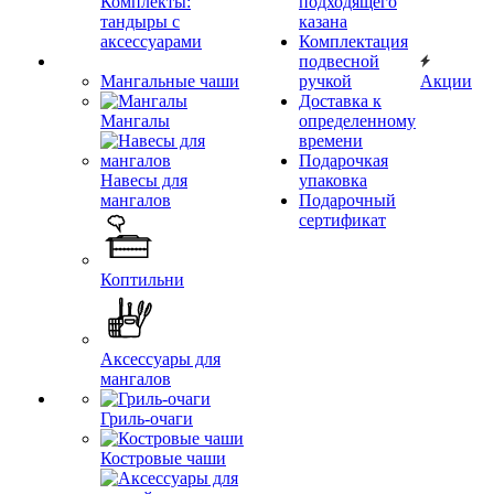
Комплекты:
подходящего
тандыры с
казана
аксессуарами
Комплектация
подвесной
Мангальные чаши
ручкой
Акции
Доставка к
Мангалы
определенному
времени
Подарочкая
Навесы для
упаковка
мангалов
Подарочный
сертификат
Коптильни
Аксессуары для
мангалов
Гриль-очаги
Костровые чаши