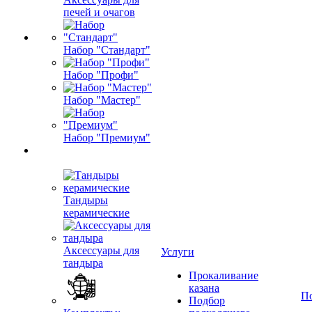
печей и очагов
Набор "Стандарт"
Набор "Профи"
Набор "Мастер"
Набор "Премиум"
Тандыры
керамические
Аксессуары для
Услуги
тандыра
Прокаливание
казана
П
Подбор