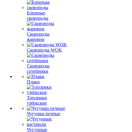
Блинные
сковороды
Сковороды
жаровни
Сковороды WOK
Сковороды
сотейники
Пчаки
Топорики
узбекские
Чугунки печные
Чугунные