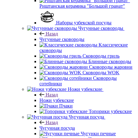
Риштанская керамика "Большой гранат"
Наборы узбекской посуды
Чугунные сковороды
Назад
Чугунные сковороды
Классические
сковороды
Сковороды гриль
Блинные сковороды
Сковороды жаровни
Сковороды WOK
Сковороды
сотейники
Ножи узбекские
Назад
Ножи узбекские
Пчаки
Топорики узбекские
Чугунная посуда
Назад
Чугунная посуда
Чугунки печные