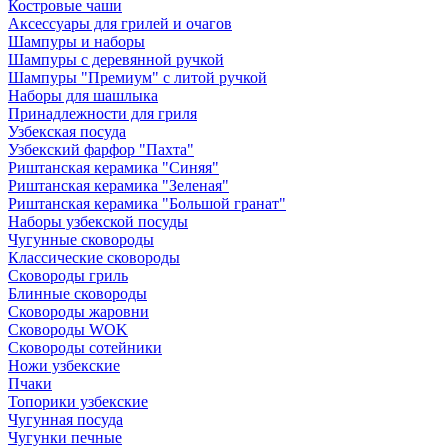
Костровые чаши
Аксессуары для грилей и очагов
Шампуры и наборы
Шампуры с деревянной ручкой
Шампуры "Премиум" с литой ручкой
Наборы для шашлыка
Принадлежности для гриля
Узбекская посуда
Узбекский фарфор "Пахта"
Риштанская керамика "Синяя"
Риштанская керамика "Зеленая"
Риштанская керамика "Большой гранат"
Наборы узбекской посуды
Чугунные сковороды
Классические сковороды
Сковороды гриль
Блинные сковороды
Сковороды жаровни
Сковороды WOK
Сковороды сотейники
Ножи узбекские
Пчаки
Топорики узбекские
Чугунная посуда
Чугунки печные