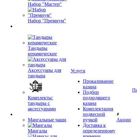
Набор "Мастер"
Набор "Премиум"
Тандыры
керамические
Аксессуары для
Услуги
тандыра
Прокаливание
казана
П
Подбор
Комплекты:
подходящего
тандыры с
казана
аксессуарами
Комплектация
подвесной
Мангальные чаши
ручкой
Акции
Доставка к
Мангалы
определенному
времени