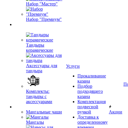
Набор "Мастер"
Набор "Премиум"
Тандыры
керамические
Аксессуары для
Услуги
тандыра
Прокаливание
казана
П
Подбор
Комплекты:
подходящего
тандыры с
казана
аксессуарами
Комплектация
подвесной
Мангальные чаши
ручкой
Акции
Доставка к
Мангалы
определенному
времени