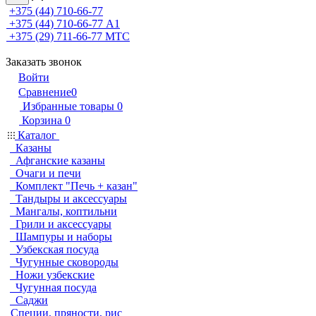
+375 (44) 710-66-77
+375 (44) 710-66-77
А1
+375 (29) 711-66-77
МТС
Заказать звонок
Войти
Сравнение
0
Избранные товары
0
Корзина
0
Каталог
Казаны
Афганские казаны
Очаги и печи
Комплект "Печь + казан"
Тандыры и аксессуары
Мангалы, коптильни
Грили и аксессуары
Шампуры и наборы
Узбекская посуда
Чугунные сковороды
Ножи узбекские
Чугунная посуда
Саджи
Специи, пряности, рис