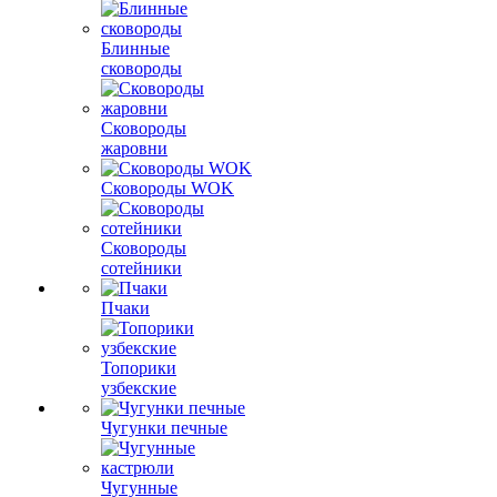
Блинные
сковороды
Сковороды
жаровни
Сковороды WOK
Сковороды
сотейники
Пчаки
Топорики
узбекские
Чугунки печные
Чугунные