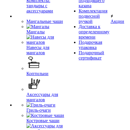
Комплекты:
подходящего
тандыры с
казана
аксессуарами
Комплектация
подвесной
Мангальные чаши
ручкой
Акции
Доставка к
Мангалы
определенному
времени
Подарочкая
Навесы для
упаковка
мангалов
Подарочный
сертификат
Коптильни
Аксессуары для
мангалов
Гриль-очаги
Костровые чаши