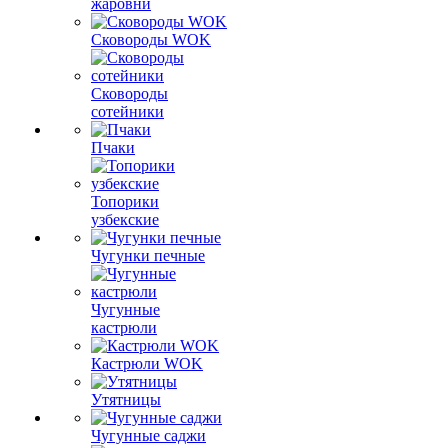
жаровни
Сковороды WOK
Сковороды
сотейники
Пчаки
Топорики
узбекские
Чугунки печные
Чугунные
кастрюли
Кастрюли WOK
Утятницы
Чугунные саджи