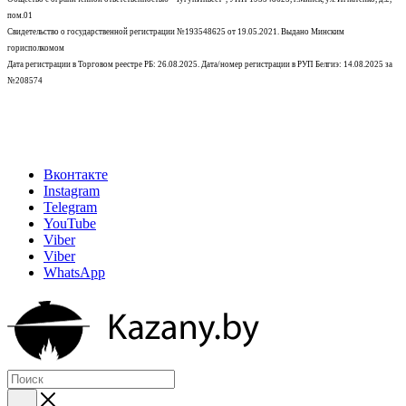
пом.01
Свидетельство о государственной регистрации №193548625 от 19.05.2021.
Выдано Минским
горисполкомом
Дата регистрации в Торговом реестре РБ: 26.08.2025. Дата/номер регистрации в РУП Белгиэ: 14.08.2025 за
№208574
Вконтакте
Instagram
Telegram
YouTube
Viber
Viber
WhatsApp