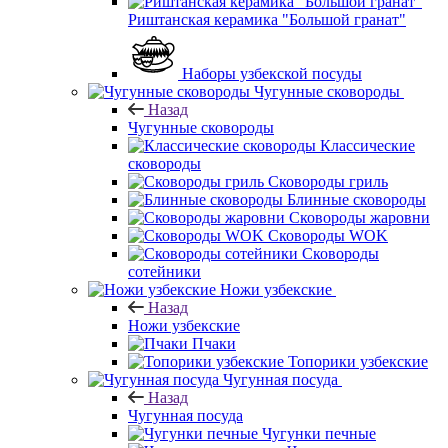
Риштанская керамика "Большой гранат"
Наборы узбекской посуды
Чугунные сковороды
Назад
Чугунные сковороды
Классические
сковороды
Сковороды гриль
Блинные сковороды
Сковороды жаровни
Сковороды WOK
Сковороды
сотейники
Ножи узбекские
Назад
Ножи узбекские
Пчаки
Топорики узбекские
Чугунная посуда
Назад
Чугунная посуда
Чугунки печные