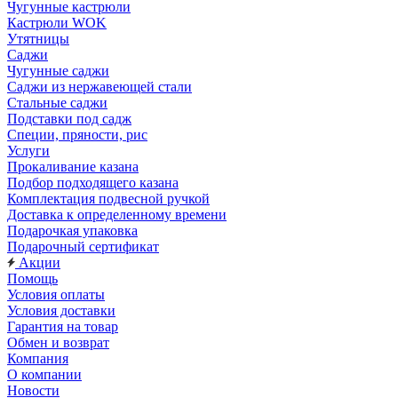
Чугунные кастрюли
Кастрюли WOK
Утятницы
Саджи
Чугунные саджи
Саджи из нержавеющей стали
Стальные саджи
Подставки под садж
Специи, пряности, рис
Услуги
Прокаливание казана
Подбор подходящего казана
Комплектация подвесной ручкой
Доставка к определенному времени
Подарочкая упаковка
Подарочный сертификат
Акции
Помощь
Условия оплаты
Условия доставки
Гарантия на товар
Обмен и возврат
Компания
О компании
Новости