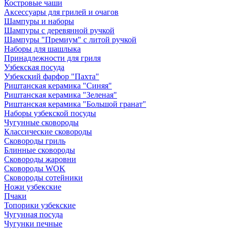
Костровые чаши
Аксессуары для грилей и очагов
Шампуры и наборы
Шампуры с деревянной ручкой
Шампуры "Премиум" с литой ручкой
Наборы для шашлыка
Принадлежности для гриля
Узбекская посуда
Узбекский фарфор "Пахта"
Риштанская керамика "Синяя"
Риштанская керамика "Зеленая"
Риштанская керамика "Большой гранат"
Наборы узбекской посуды
Чугунные сковороды
Классические сковороды
Сковороды гриль
Блинные сковороды
Сковороды жаровни
Сковороды WOK
Сковороды сотейники
Ножи узбекские
Пчаки
Топорики узбекские
Чугунная посуда
Чугунки печные