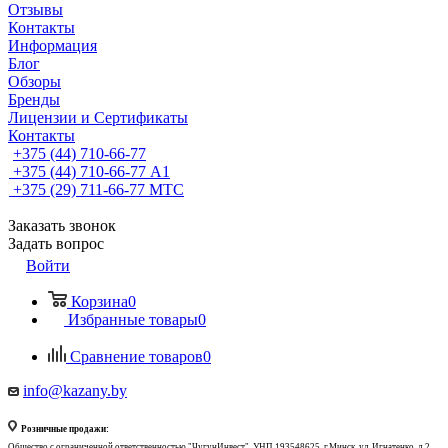
Отзывы
Контакты
Информация
Блог
Обзоры
Бренды
Лицензии и Сертификаты
Контакты
+375 (44) 710-66-77
+375 (44) 710-66-77
А1
+375 (29) 711-66-77
МТС
Заказать звонок
Задать вопрос
Войти
Корзина
0
Избранные товары
0
Сравнение товаров
0
info@kazany.by
Розничные продажи:
Общество с ограниченной ответственностью "ЧугунИнвест", УНП 193548625, г.Минск, ул. Игнатенко, д.2,