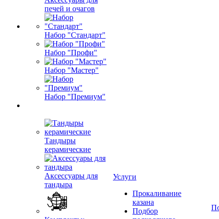
печей и очагов
Набор "Стандарт"
Набор "Профи"
Набор "Мастер"
Набор "Премиум"
Тандыры
керамические
Аксессуары для
Услуги
тандыра
Прокаливание
казана
П
Подбор