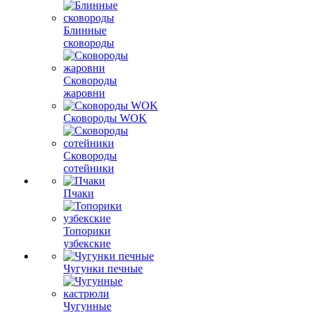
Блинные
сковороды
Сковороды
жаровни
Сковороды WOK
Сковороды
сотейники
Пчаки
Топорики
узбекские
Чугунки печные
Чугунные