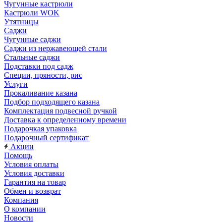
Чугунные кастрюли
Кастрюли WOK
Утятницы
Саджи
Чугунные саджи
Саджи из нержавеющей стали
Стальные саджи
Подставки под садж
Специи, пряности, рис
Услуги
Прокаливание казана
Подбор подходящего казана
Комплектация подвесной ручкой
Доставка к определенному времени
Подарочкая упаковка
Подарочный сертификат
Акции
Помощь
Условия оплаты
Условия доставки
Гарантия на товар
Обмен и возврат
Компания
О компании
Новости