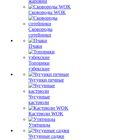
жаровни
Сковороды WOK
Сковороды
сотейники
Пчаки
Топорики
узбекские
Чугунки печные
Чугунные
кастрюли
Кастрюли WOK
Утятницы
Чугунные саджи