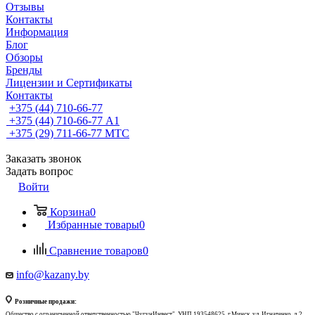
Отзывы
Контакты
Информация
Блог
Обзоры
Бренды
Лицензии и Сертификаты
Контакты
+375 (44) 710-66-77
+375 (44) 710-66-77
А1
+375 (29) 711-66-77
МТС
Заказать звонок
Задать вопрос
Войти
Корзина
0
Избранные товары
0
Сравнение товаров
0
info@kazany.by
Розничные продажи:
Общество с ограниченной ответственностью "ЧугунИнвест", УНП 193548625, г.Минск, ул. Игнатенко, д.2,