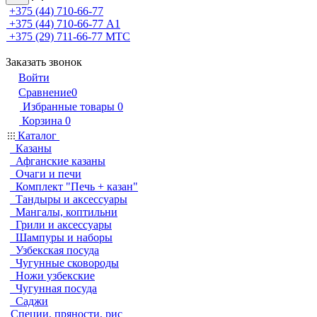
+375 (44) 710-66-77
+375 (44) 710-66-77
А1
+375 (29) 711-66-77
МТС
Заказать звонок
Войти
Сравнение
0
Избранные товары
0
Корзина
0
Каталог
Казаны
Афганские казаны
Очаги и печи
Комплект "Печь + казан"
Тандыры и аксессуары
Мангалы, коптильни
Грили и аксессуары
Шампуры и наборы
Узбекская посуда
Чугунные сковороды
Ножи узбекские
Чугунная посуда
Саджи
Специи, пряности, рис