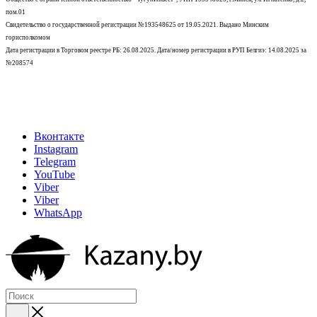
пом.01
Свидетельство о государственной регистрации №193548625 от 19.05.2021.
Выдано Минским
горисполкомом
Дата регистрации в Торговом реестре РБ: 26.08.2025. Дата/номер регистрации в РУП Белгиэ: 14.08.2025 за
№208574
Вконтакте
Instagram
Telegram
YouTube
Viber
Viber
WhatsApp