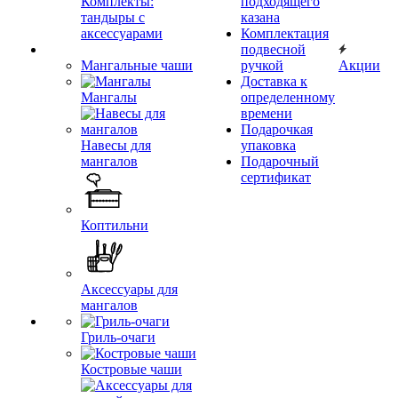
Комплекты:
подходящего
тандыры с
казана
аксессуарами
Комплектация
подвесной
Мангальные чаши
ручкой
Акции
Доставка к
Мангалы
определенному
времени
Подарочкая
Навесы для
упаковка
мангалов
Подарочный
сертификат
Коптильни
Аксессуары для
мангалов
Гриль-очаги
Костровые чаши