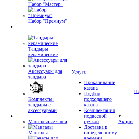
Набор "Мастер"
Набор "Премиум"
Тандыры
керамические
Аксессуары для
Услуги
тандыра
Прокаливание
казана
П
Подбор
Комплекты:
подходящего
тандыры с
казана
аксессуарами
Комплектация
подвесной
Мангальные чаши
ручкой
Акции
Доставка к
Мангалы
определенному
времени