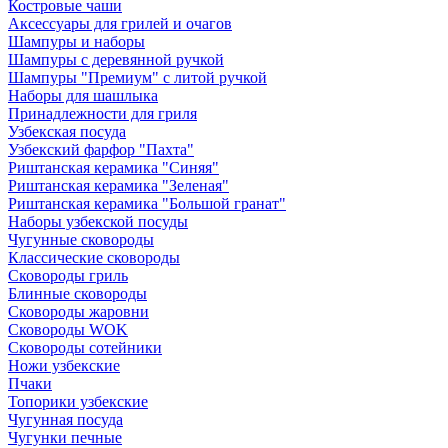
Костровые чаши
Аксессуары для грилей и очагов
Шампуры и наборы
Шампуры с деревянной ручкой
Шампуры "Премиум" с литой ручкой
Наборы для шашлыка
Принадлежности для гриля
Узбекская посуда
Узбекский фарфор "Пахта"
Риштанская керамика "Синяя"
Риштанская керамика "Зеленая"
Риштанская керамика "Большой гранат"
Наборы узбекской посуды
Чугунные сковороды
Классические сковороды
Сковороды гриль
Блинные сковороды
Сковороды жаровни
Сковороды WOK
Сковороды сотейники
Ножи узбекские
Пчаки
Топорики узбекские
Чугунная посуда
Чугунки печные