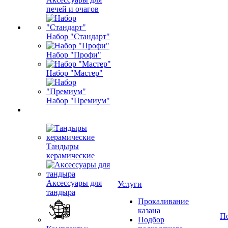
печей и очагов
Набор "Стандарт"
Набор "Профи"
Набор "Мастер"
Набор "Премиум"
Тандыры
керамические
Аксессуары для
Услуги
тандыра
Прокаливание
казана
П
Подбор