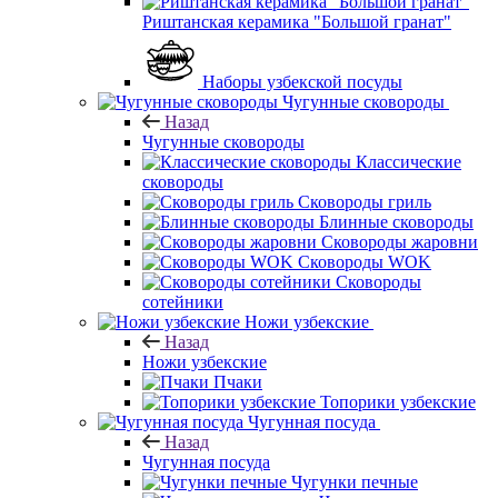
Риштанская керамика "Большой гранат"
Наборы узбекской посуды
Чугунные сковороды
Назад
Чугунные сковороды
Классические
сковороды
Сковороды гриль
Блинные сковороды
Сковороды жаровни
Сковороды WOK
Сковороды
сотейники
Ножи узбекские
Назад
Ножи узбекские
Пчаки
Топорики узбекские
Чугунная посуда
Назад
Чугунная посуда
Чугунки печные