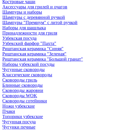
Костровые чаши
Аксессуары для грилей и очагов
Шампуры и наборы
Шампуры с деревянной ручкой
Шампуры "Премиум" с литой ручкой
Наборы для шашлыка
Принадлежности для гриля
Узбекская посуда
Узбекский фарфор "Пахта"
Риштанская керамика "Синяя"
Риштанская керамика "Зеленая"
Риштанская керамика "Большой гранат"
Наборы узбекской посуды
Чугунные сковороды
Классические сковороды
Сковороды гриль
Блинные сковороды
Сковороды жаровни
Сковороды WOK
Сковороды сотейники
Ножи узбекские
Пчаки
Топорики узбекские
Чугунная посуда
Чугунки печные