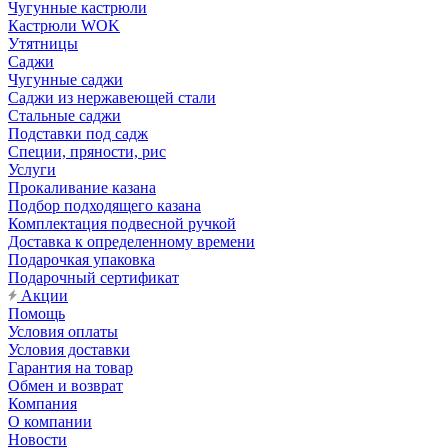
Чугунные кастрюли
Кастрюли WOK
Утятницы
Саджи
Чугунные саджи
Саджи из нержавеющей стали
Стальные саджи
Подставки под садж
Специи, пряности, рис
Услуги
Прокаливание казана
Подбор подходящего казана
Комплектация подвесной ручкой
Доставка к определенному времени
Подарочкая упаковка
Подарочный сертификат
Акции
Помощь
Условия оплаты
Условия доставки
Гарантия на товар
Обмен и возврат
Компания
О компании
Новости