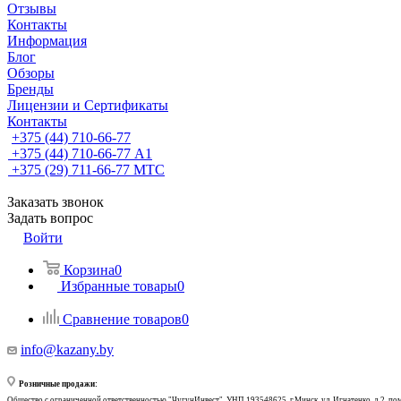
Отзывы
Контакты
Информация
Блог
Обзоры
Бренды
Лицензии и Сертификаты
Контакты
+375 (44) 710-66-77
+375 (44) 710-66-77
А1
+375 (29) 711-66-77
МТС
Заказать звонок
Задать вопрос
Войти
Корзина
0
Избранные товары
0
Сравнение товаров
0
info@kazany.by
Розничные продажи:
Общество с ограниченной ответственностью "ЧугунИнвест", УНП 193548625, г.Минск, ул. Игнатенко, д.2, по