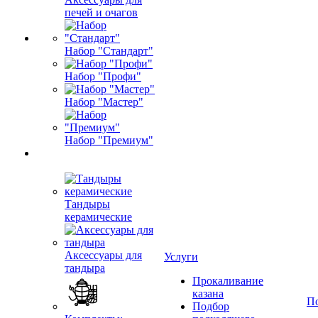
печей и очагов
Набор "Стандарт"
Набор "Профи"
Набор "Мастер"
Набор "Премиум"
Тандыры
керамические
Аксессуары для
Услуги
тандыра
Прокаливание
казана
П
Подбор