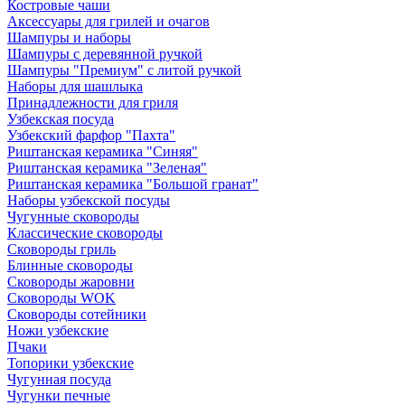
Костровые чаши
Аксессуары для грилей и очагов
Шампуры и наборы
Шампуры с деревянной ручкой
Шампуры "Премиум" с литой ручкой
Наборы для шашлыка
Принадлежности для гриля
Узбекская посуда
Узбекский фарфор "Пахта"
Риштанская керамика "Синяя"
Риштанская керамика "Зеленая"
Риштанская керамика "Большой гранат"
Наборы узбекской посуды
Чугунные сковороды
Классические сковороды
Сковороды гриль
Блинные сковороды
Сковороды жаровни
Сковороды WOK
Сковороды сотейники
Ножи узбекские
Пчаки
Топорики узбекские
Чугунная посуда
Чугунки печные