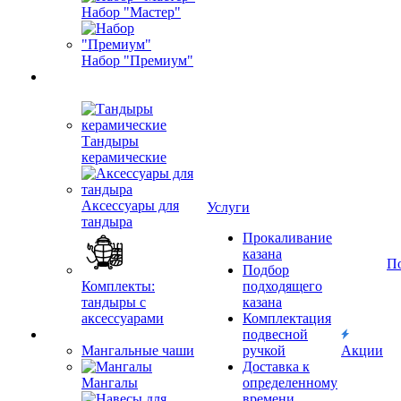
Набор "Мастер"
Набор "Премиум"
Тандыры
керамические
Аксессуары для
Услуги
тандыра
Прокаливание
казана
П
Подбор
Комплекты:
подходящего
тандыры с
казана
аксессуарами
Комплектация
подвесной
Мангальные чаши
ручкой
Акции
Доставка к
Мангалы
определенному
времени