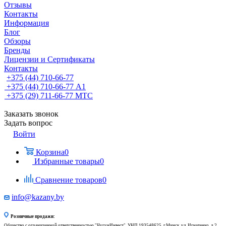
Отзывы
Контакты
Информация
Блог
Обзоры
Бренды
Лицензии и Сертификаты
Контакты
+375 (44) 710-66-77
+375 (44) 710-66-77
А1
+375 (29) 711-66-77
МТС
Заказать звонок
Задать вопрос
Войти
Корзина
0
Избранные товары
0
Сравнение товаров
0
info@kazany.by
Розничные продажи:
Общество с ограниченной ответственностью "ЧугунИнвест", УНП 193548625, г.Минск, ул. Игнатенко, д.2,