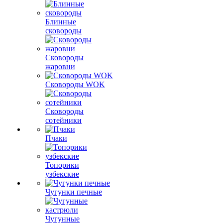
Блинные
сковороды
Сковороды
жаровни
Сковороды WOK
Сковороды
сотейники
Пчаки
Топорики
узбекские
Чугунки печные
Чугунные