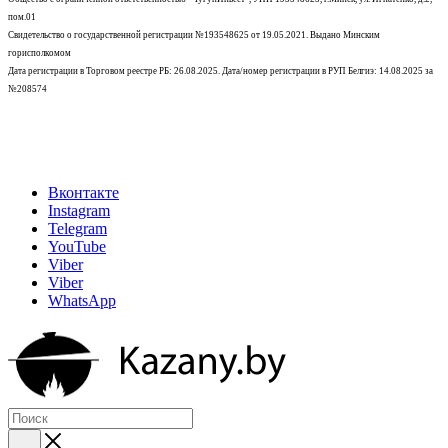
пом.01
Свидетельство о государственной регистрации №193548625 от 19.05.2021.
Выдано Минским
горисполкомом
Дата регистрации в Торговом реестре РБ: 26.08.2025. Дата/номер регистрации в РУП Белгиэ: 14.08.2025 за
№208574
Вконтакте
Instagram
Telegram
YouTube
Viber
Viber
WhatsApp