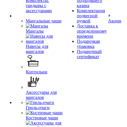
Комплекты:
подходящего
тандыры с
казана
аксессуарами
Комплектация
подвесной
Мангальные чаши
ручкой
Акции
Доставка к
Мангалы
определенному
времени
Подарочкая
Навесы для
упаковка
мангалов
Подарочный
сертификат
Коптильни
Аксессуары для
мангалов
Гриль-очаги
Костровые чаши