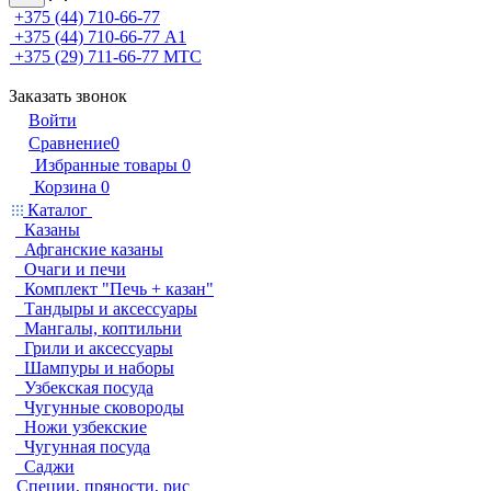
+375 (44) 710-66-77
+375 (44) 710-66-77
А1
+375 (29) 711-66-77
МТС
Заказать звонок
Войти
Сравнение
0
Избранные товары
0
Корзина
0
Каталог
Казаны
Афганские казаны
Очаги и печи
Комплект "Печь + казан"
Тандыры и аксессуары
Мангалы, коптильни
Грили и аксессуары
Шампуры и наборы
Узбекская посуда
Чугунные сковороды
Ножи узбекские
Чугунная посуда
Саджи
Специи, пряности, рис