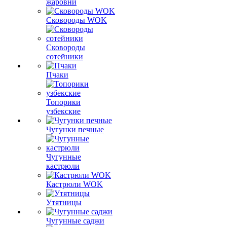
жаровни
Сковороды WOK
Сковороды
сотейники
Пчаки
Топорики
узбекские
Чугунки печные
Чугунные
кастрюли
Кастрюли WOK
Утятницы
Чугунные саджи