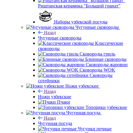
Риштанская керамика "Большой гранат"
Наборы узбекской посуды
Чугунные сковороды
Назад
Чугунные сковороды
Классические
сковороды
Сковороды гриль
Блинные сковороды
Сковороды жаровни
Сковороды WOK
Сковороды
сотейники
Ножи узбекские
Назад
Ножи узбекские
Пчаки
Топорики узбекские
Чугунная посуда
Назад
Чугунная посуда
Чугунки печные