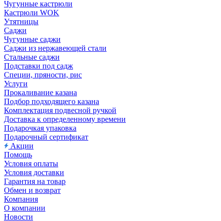
Чугунные кастрюли
Кастрюли WOK
Утятницы
Саджи
Чугунные саджи
Саджи из нержавеющей стали
Стальные саджи
Подставки под садж
Специи, пряности, рис
Услуги
Прокаливание казана
Подбор подходящего казана
Комплектация подвесной ручкой
Доставка к определенному времени
Подарочкая упаковка
Подарочный сертификат
Акции
Помощь
Условия оплаты
Условия доставки
Гарантия на товар
Обмен и возврат
Компания
О компании
Новости