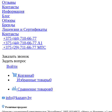
Отзывы
Контакты
Информация
Блог
Обзоры
Бренды
Лицензии и Сертификаты
Контакты
+375 (44) 710-66-77
+375 (44) 710-66-77
А1
+375 (29) 711-66-77
МТС
Заказать звонок
Задать вопрос
Войти
Корзина
0
Избранные товары
0
Сравнение товаров
0
info@kazany.by
Розничные продажи:
Общество с ограниченной ответственностью "ЧугунИнвест", УНП 193548625, г.Минск, ул. Игнатенко, д.2, по