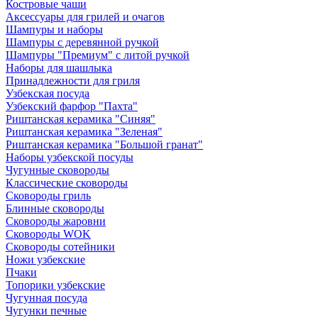
Костровые чаши
Аксессуары для грилей и очагов
Шампуры и наборы
Шампуры с деревянной ручкой
Шампуры "Премиум" с литой ручкой
Наборы для шашлыка
Принадлежности для гриля
Узбекская посуда
Узбекский фарфор "Пахта"
Риштанская керамика "Синяя"
Риштанская керамика "Зеленая"
Риштанская керамика "Большой гранат"
Наборы узбекской посуды
Чугунные сковороды
Классические сковороды
Сковороды гриль
Блинные сковороды
Сковороды жаровни
Сковороды WOK
Сковороды сотейники
Ножи узбекские
Пчаки
Топорики узбекские
Чугунная посуда
Чугунки печные