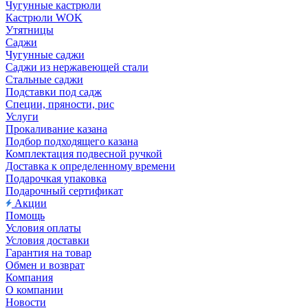
Чугунные кастрюли
Кастрюли WOK
Утятницы
Саджи
Чугунные саджи
Саджи из нержавеющей стали
Стальные саджи
Подставки под садж
Специи, пряности, рис
Услуги
Прокаливание казана
Подбор подходящего казана
Комплектация подвесной ручкой
Доставка к определенному времени
Подарочкая упаковка
Подарочный сертификат
Акции
Помощь
Условия оплаты
Условия доставки
Гарантия на товар
Обмен и возврат
Компания
О компании
Новости