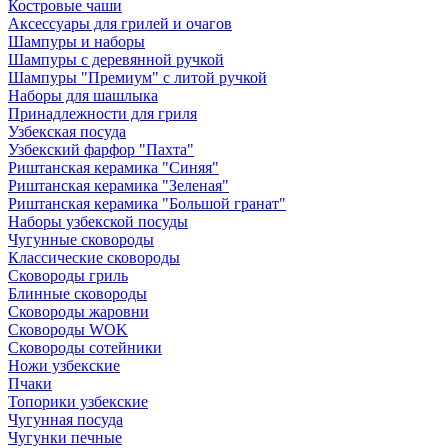
Костровые чаши
Аксессуары для грилей и очагов
Шампуры и наборы
Шампуры с деревянной ручкой
Шампуры "Премиум" с литой ручкой
Наборы для шашлыка
Принадлежности для гриля
Узбекская посуда
Узбекский фарфор "Пахта"
Риштанская керамика "Синяя"
Риштанская керамика "Зеленая"
Риштанская керамика "Большой гранат"
Наборы узбекской посуды
Чугунные сковороды
Классические сковороды
Сковороды гриль
Блинные сковороды
Сковороды жаровни
Сковороды WOK
Сковороды сотейники
Ножи узбекские
Пчаки
Топорики узбекские
Чугунная посуда
Чугунки печные