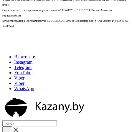
пом.01
Свидетельство о государственной регистрации №193548625 от 19.05.2021.
Выдано Минским
горисполкомом
Дата регистрации в Торговом реестре РБ: 26.08.2025. Дата/номер регистрации в РУП Белгиэ: 14.08.2025 за
№208574
Вконтакте
Instagram
Telegram
YouTube
Viber
Viber
WhatsApp