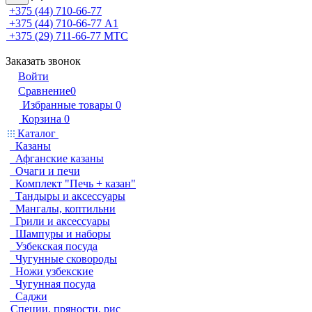
+375 (44) 710-66-77
+375 (44) 710-66-77
А1
+375 (29) 711-66-77
МТС
Заказать звонок
Войти
Сравнение
0
Избранные товары
0
Корзина
0
Каталог
Казаны
Афганские казаны
Очаги и печи
Комплект "Печь + казан"
Тандыры и аксессуары
Мангалы, коптильни
Грили и аксессуары
Шампуры и наборы
Узбекская посуда
Чугунные сковороды
Ножи узбекские
Чугунная посуда
Саджи
Специи, пряности, рис