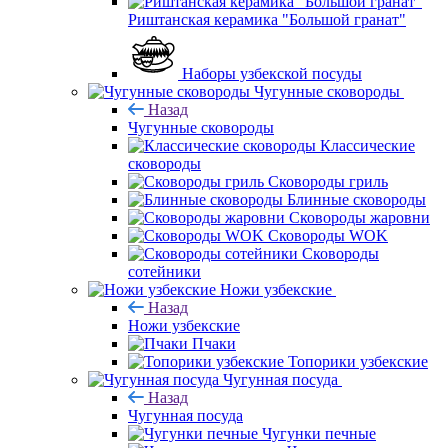
Риштанская керамика "Большой гранат"
Наборы узбекской посуды
Чугунные сковороды
Назад
Чугунные сковороды
Классические
сковороды
Сковороды гриль
Блинные сковороды
Сковороды жаровни
Сковороды WOK
Сковороды
сотейники
Ножи узбекские
Назад
Ножи узбекские
Пчаки
Топорики узбекские
Чугунная посуда
Назад
Чугунная посуда
Чугунки печные