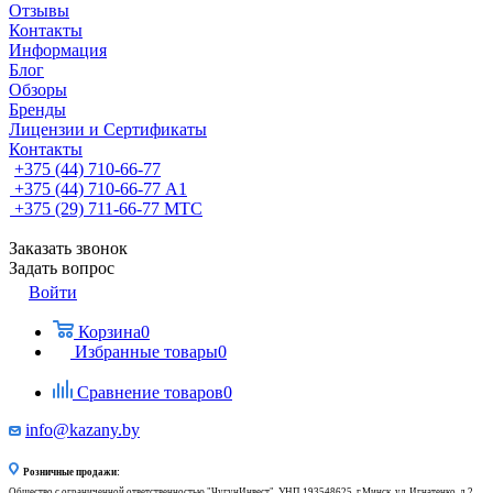
Отзывы
Контакты
Информация
Блог
Обзоры
Бренды
Лицензии и Сертификаты
Контакты
+375 (44) 710-66-77
+375 (44) 710-66-77
А1
+375 (29) 711-66-77
МТС
Заказать звонок
Задать вопрос
Войти
Корзина
0
Избранные товары
0
Сравнение товаров
0
info@kazany.by
Розничные продажи:
Общество с ограниченной ответственностью "ЧугунИнвест", УНП 193548625, г.Минск, ул. Игнатенко, д.2,