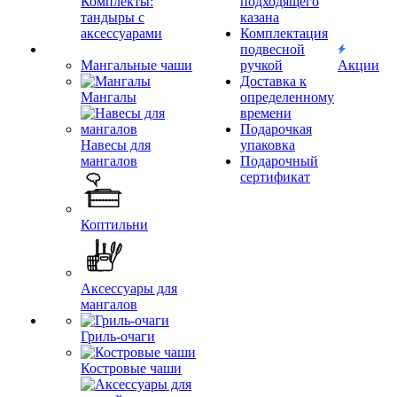
Комплекты:
подходящего
тандыры с
казана
аксессуарами
Комплектация
подвесной
Мангальные чаши
ручкой
Акции
Доставка к
Мангалы
определенному
времени
Подарочкая
Навесы для
упаковка
мангалов
Подарочный
сертификат
Коптильни
Аксессуары для
мангалов
Гриль-очаги
Костровые чаши