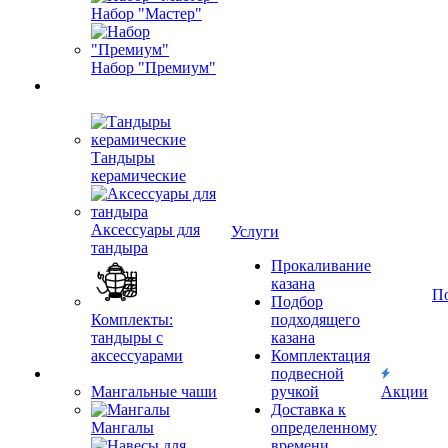
Набор "Мастер"
Набор "Премиум"
Тандыры
керамические
Аксессуары для
Услуги
тандыра
Прокаливание
казана
П
Подбор
Комплекты:
подходящего
тандыры с
казана
аксессуарами
Комплектация
подвесной
Мангальные чаши
ручкой
Акции
Доставка к
Мангалы
определенному
времени