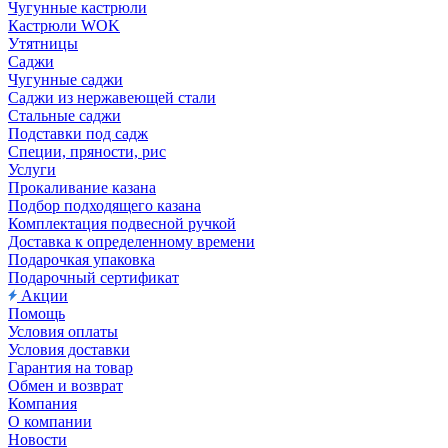
Чугунные кастрюли
Кастрюли WOK
Утятницы
Саджи
Чугунные саджи
Саджи из нержавеющей стали
Стальные саджи
Подставки под садж
Специи, пряности, рис
Услуги
Прокаливание казана
Подбор подходящего казана
Комплектация подвесной ручкой
Доставка к определенному времени
Подарочкая упаковка
Подарочный сертификат
Акции
Помощь
Условия оплаты
Условия доставки
Гарантия на товар
Обмен и возврат
Компания
О компании
Новости