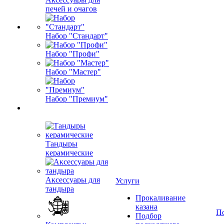
печей и очагов
Набор "Стандарт"
Набор "Профи"
Набор "Мастер"
Набор "Премиум"
Тандыры
керамические
Аксессуары для
Услуги
тандыра
Прокаливание
казана
П
Подбор