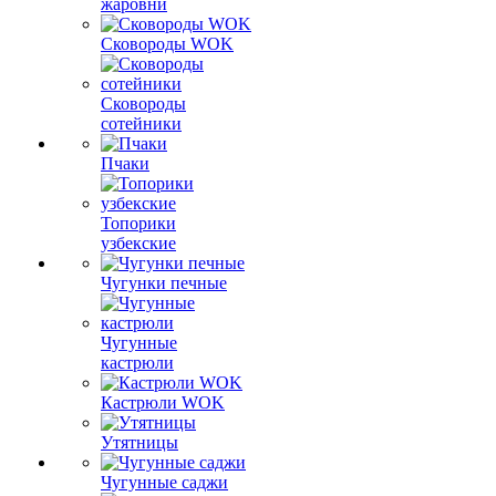
жаровни
Сковороды WOK
Сковороды
сотейники
Пчаки
Топорики
узбекские
Чугунки печные
Чугунные
кастрюли
Кастрюли WOK
Утятницы
Чугунные саджи