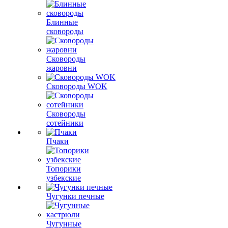
Блинные
сковороды
Сковороды
жаровни
Сковороды WOK
Сковороды
сотейники
Пчаки
Топорики
узбекские
Чугунки печные
Чугунные