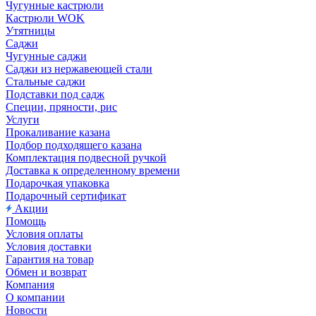
Чугунные кастрюли
Кастрюли WOK
Утятницы
Саджи
Чугунные саджи
Саджи из нержавеющей стали
Стальные саджи
Подставки под садж
Специи, пряности, рис
Услуги
Прокаливание казана
Подбор подходящего казана
Комплектация подвесной ручкой
Доставка к определенному времени
Подарочкая упаковка
Подарочный сертификат
Акции
Помощь
Условия оплаты
Условия доставки
Гарантия на товар
Обмен и возврат
Компания
О компании
Новости