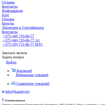
Отзывы
Контакты
Информация
Блог
Обзоры
Бренды
Лицензии и Сертификаты
Контакты
+375 (44) 710-66-77
+375 (44) 710-66-77
А1
+375 (29) 711-66-77
МТС
Заказать звонок
Задать вопрос
Войти
Корзина
0
Избранные товары
0
Сравнение товаров
0
info@kazany.by
Розничные продажи:
Общество с ограниченной ответственностью "ЧугунИнвест", УНП 193548625, г.Минск, ул. Игнатенко, д.2, по