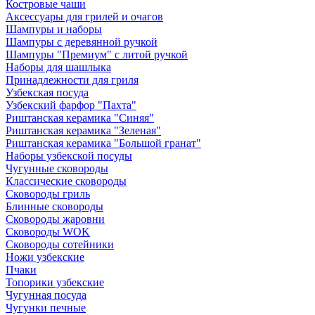
Костровые чаши
Аксессуары для грилей и очагов
Шампуры и наборы
Шампуры с деревянной ручкой
Шампуры "Премиум" с литой ручкой
Наборы для шашлыка
Принадлежности для гриля
Узбекская посуда
Узбекский фарфор "Пахта"
Риштанская керамика "Синяя"
Риштанская керамика "Зеленая"
Риштанская керамика "Большой гранат"
Наборы узбекской посуды
Чугунные сковороды
Классические сковороды
Сковороды гриль
Блинные сковороды
Сковороды жаровни
Сковороды WOK
Сковороды сотейники
Ножи узбекские
Пчаки
Топорики узбекские
Чугунная посуда
Чугунки печные