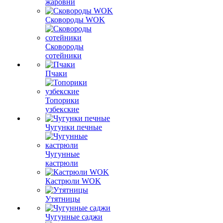
жаровни
Сковороды WOK
Сковороды
сотейники
Пчаки
Топорики
узбекские
Чугунки печные
Чугунные
кастрюли
Кастрюли WOK
Утятницы
Чугунные саджи