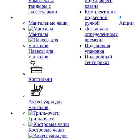
Комплекты:
подходящего
тандыры с
казана
аксессуарами
Комплектация
подвесной
Мангальные чаши
ручкой
Акции
Доставка к
Мангалы
определенному
времени
Подарочкая
Навесы для
упаковка
мангалов
Подарочный
сертификат
Коптильни
Аксессуары для
мангалов
Гриль-очаги
Костровые чаши