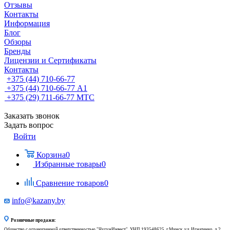
Отзывы
Контакты
Информация
Блог
Обзоры
Бренды
Лицензии и Сертификаты
Контакты
+375 (44) 710-66-77
+375 (44) 710-66-77
А1
+375 (29) 711-66-77
МТС
Заказать звонок
Задать вопрос
Войти
Корзина
0
Избранные товары
0
Сравнение товаров
0
info@kazany.by
Розничные продажи:
Общество с ограниченной ответственностью "ЧугунИнвест", УНП 193548625, г.Минск, ул. Игнатенко, д.2,