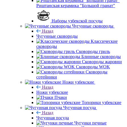
Риштанская керамика "Большой гранат"
Наборы узбекской посуды
Чугунные сковороды
Назад
Чугунные сковороды
Классические
сковороды
Сковороды гриль
Блинные сковороды
Сковороды жаровни
Сковороды WOK
Сковороды
сотейники
Ножи узбекские
Назад
Ножи узбекские
Пчаки
Топорики узбекские
Чугунная посуда
Назад
Чугунная посуда
Чугунки печные