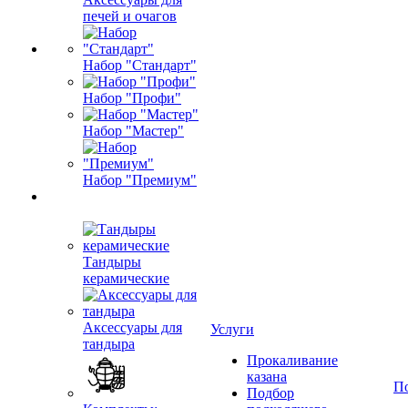
печей и очагов
Набор "Стандарт"
Набор "Профи"
Набор "Мастер"
Набор "Премиум"
Тандыры
керамические
Аксессуары для
Услуги
тандыра
Прокаливание
казана
П
Подбор