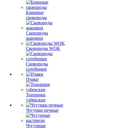
Блинные
сковороды
Сковороды
жаровни
Сковороды WOK
Сковороды
сотейники
Пчаки
Топорики
узбекские
Чугунки печные
Чугунные