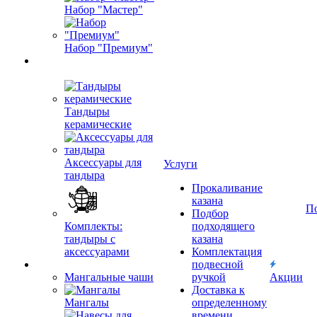
Набор "Мастер"
Набор "Премиум"
Тандыры
керамические
Аксессуары для
Услуги
тандыра
Прокаливание
казана
П
Подбор
Комплекты:
подходящего
тандыры с
казана
аксессуарами
Комплектация
подвесной
Мангальные чаши
ручкой
Акции
Доставка к
Мангалы
определенному
времени