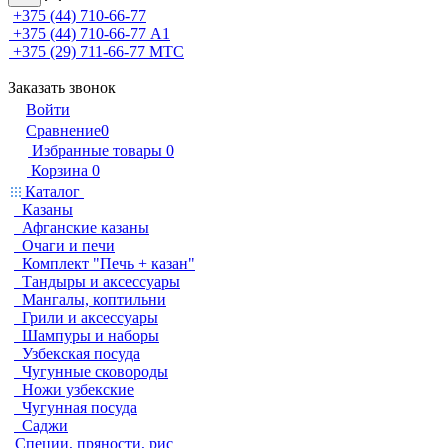
+375 (44) 710-66-77
+375 (44) 710-66-77
А1
+375 (29) 711-66-77
МТС
Заказать звонок
Войти
Сравнение
0
Избранные товары
0
Корзина
0
Каталог
Казаны
Афганские казаны
Очаги и печи
Комплект "Печь + казан"
Тандыры и аксессуары
Мангалы, коптильни
Грили и аксессуары
Шампуры и наборы
Узбекская посуда
Чугунные сковороды
Ножи узбекские
Чугунная посуда
Саджи
Специи, пряности, рис