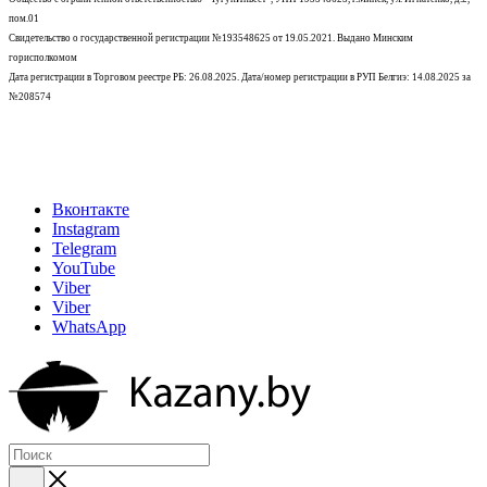
пом.01
Свидетельство о государственной регистрации №193548625 от 19.05.2021.
Выдано Минским
горисполкомом
Дата регистрации в Торговом реестре РБ: 26.08.2025. Дата/номер регистрации в РУП Белгиэ: 14.08.2025 за
№208574
Вконтакте
Instagram
Telegram
YouTube
Viber
Viber
WhatsApp