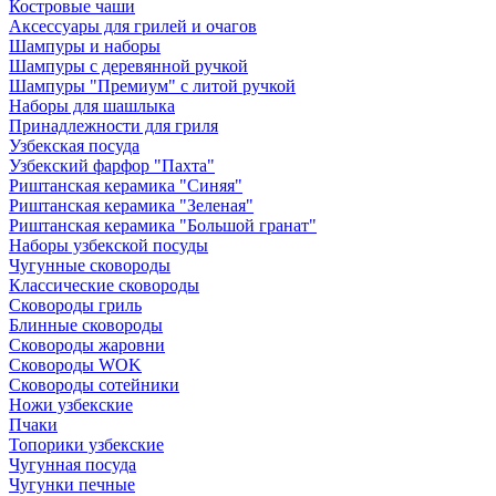
Костровые чаши
Аксессуары для грилей и очагов
Шампуры и наборы
Шампуры с деревянной ручкой
Шампуры "Премиум" с литой ручкой
Наборы для шашлыка
Принадлежности для гриля
Узбекская посуда
Узбекский фарфор "Пахта"
Риштанская керамика "Синяя"
Риштанская керамика "Зеленая"
Риштанская керамика "Большой гранат"
Наборы узбекской посуды
Чугунные сковороды
Классические сковороды
Сковороды гриль
Блинные сковороды
Сковороды жаровни
Сковороды WOK
Сковороды сотейники
Ножи узбекские
Пчаки
Топорики узбекские
Чугунная посуда
Чугунки печные