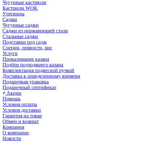
Чугунные кастрюли
Кастрюли WOK
Утятницы
Саджи
Чугунные саджи
Саджи из нержавеющей стали
Стальные саджи
Подставки под садж
Специи, пряности, рис
Услуги
Прокаливание казана
Подбор подходящего казана
Комплектация подвесной ручкой
Доставка к определенному времени
Подарочкая упаковка
Подарочный сертификат
Акции
Помощь
Условия оплаты
Условия доставки
Гарантия на товар
Обмен и возврат
Компания
О компании
Новости