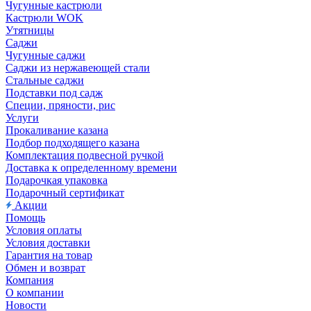
Чугунные кастрюли
Кастрюли WOK
Утятницы
Саджи
Чугунные саджи
Саджи из нержавеющей стали
Стальные саджи
Подставки под садж
Специи, пряности, рис
Услуги
Прокаливание казана
Подбор подходящего казана
Комплектация подвесной ручкой
Доставка к определенному времени
Подарочкая упаковка
Подарочный сертификат
Акции
Помощь
Условия оплаты
Условия доставки
Гарантия на товар
Обмен и возврат
Компания
О компании
Новости