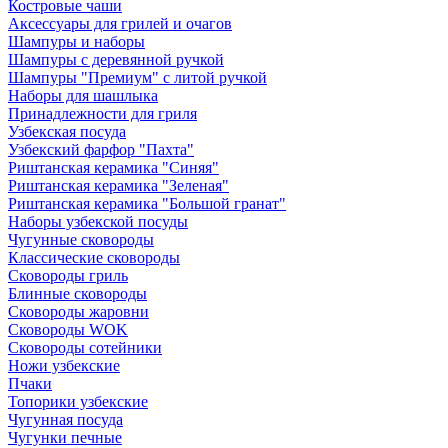
Костровые чаши
Аксессуары для грилей и очагов
Шампуры и наборы
Шампуры с деревянной ручкой
Шампуры "Премиум" с литой ручкой
Наборы для шашлыка
Принадлежности для гриля
Узбекская посуда
Узбекский фарфор "Пахта"
Риштанская керамика "Синяя"
Риштанская керамика "Зеленая"
Риштанская керамика "Большой гранат"
Наборы узбекской посуды
Чугунные сковороды
Классические сковороды
Сковороды гриль
Блинные сковороды
Сковороды жаровни
Сковороды WOK
Сковороды сотейники
Ножи узбекские
Пчаки
Топорики узбекские
Чугунная посуда
Чугунки печные