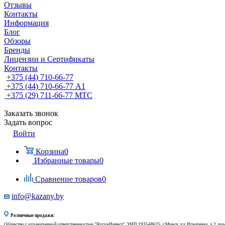
Отзывы
Контакты
Информация
Блог
Обзоры
Бренды
Лицензии и Сертификаты
Контакты
+375 (44) 710-66-77
+375 (44) 710-66-77
А1
+375 (29) 711-66-77
МТС
Заказать звонок
Задать вопрос
Войти
Корзина
0
Избранные товары
0
Сравнение товаров
0
info@kazany.by
Розничные продажи:
Общество с ограниченной ответственностью "ЧугунИнвест", УНП 193548625, г.Минск, ул. Игнатенко, д.2, по