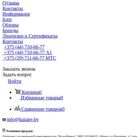
Отзывы
Контакты
Информация
Блог
Обзоры
Бренды
Лицензии и Сертификаты
Контакты
+375 (44) 710-66-77
+375 (44) 710-66-77
А1
+375 (29) 711-66-77
МТС
Заказать звонок
Задать вопрос
Войти
Корзина
0
Избранные товары
0
Сравнение товаров
0
info@kazany.by
Розничные продажи:
Общество с ограниченной ответственностью "ЧугунИнвест", УНП 193548625, г.Минск, ул. Игнатенко, д.2, по