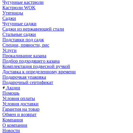
Чугунные кастрюли
Кастрюли WOK
Утятницы
Саджи
Чугунные саджи
Саджи из нержавеющей стали
Стальные саджи
Подставки под садж
Специи, пряности, рис
Услуги
Прокаливание казана
Подбор подходящего казана
Комплектация подвесной ручкой
Доставка к определенному времени
Подарочкая упаковка
Подарочный сертификат
Акции
Помощь
Условия оплаты
Условия доставки
Гарантия на товар
Обмен и возврат
Компания
О компании
Новости