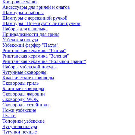
Костровые чаши
Аксессуары для грилей и очагов
Шампуры и наборы
Шампуры с деревянной ручкой
Шампуры "Премиум" с литой ручкой
Наборы для шашлыка
Принадлежности для гриля
Узбекская посуда
Узбекский фарфор "Пахта"
Риштанская керамика "Синяя"
Риштанская керамика "Зеленая"
Риштанская керамика "Большой гранат"
Наборы узбекской посуды
Чугунные сковороды
Классические сковороды
Сковороды гриль
Блинные сковороды
Сковороды жаровни
Сковороды WOK
Сковороды сотейники
Ножи узбекские
Пчаки
Топорики узбекские
Чугунная посуда
Чугунки печные