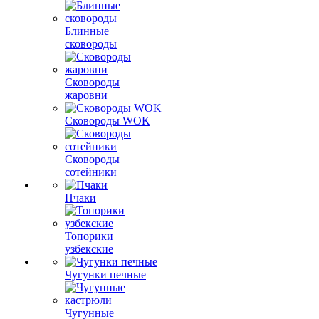
Блинные
сковороды
Сковороды
жаровни
Сковороды WOK
Сковороды
сотейники
Пчаки
Топорики
узбекские
Чугунки печные
Чугунные