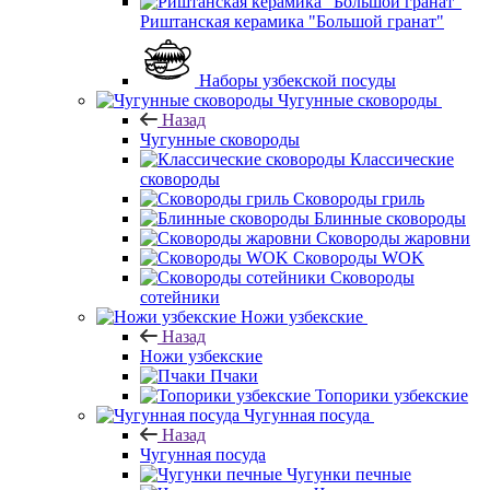
Риштанская керамика "Большой гранат"
Наборы узбекской посуды
Чугунные сковороды
Назад
Чугунные сковороды
Классические
сковороды
Сковороды гриль
Блинные сковороды
Сковороды жаровни
Сковороды WOK
Сковороды
сотейники
Ножи узбекские
Назад
Ножи узбекские
Пчаки
Топорики узбекские
Чугунная посуда
Назад
Чугунная посуда
Чугунки печные