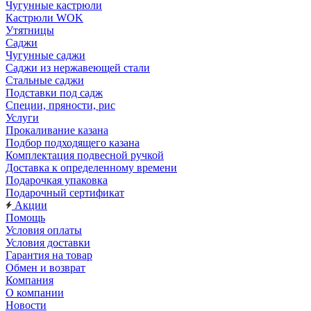
Чугунные кастрюли
Кастрюли WOK
Утятницы
Саджи
Чугунные саджи
Саджи из нержавеющей стали
Стальные саджи
Подставки под садж
Специи, пряности, рис
Услуги
Прокаливание казана
Подбор подходящего казана
Комплектация подвесной ручкой
Доставка к определенному времени
Подарочкая упаковка
Подарочный сертификат
Акции
Помощь
Условия оплаты
Условия доставки
Гарантия на товар
Обмен и возврат
Компания
О компании
Новости