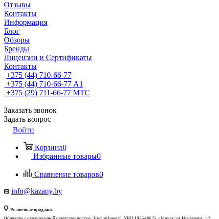
Отзывы
Контакты
Информация
Блог
Обзоры
Бренды
Лицензии и Сертификаты
Контакты
+375 (44) 710-66-77
+375 (44) 710-66-77
А1
+375 (29) 711-66-77
МТС
Заказать звонок
Задать вопрос
Войти
Корзина
0
Избранные товары
0
Сравнение товаров
0
info@kazany.by
Розничные продажи:
Общество с ограниченной ответственностью "ЧугунИнвест", УНП 193548625, г.Минск, ул. Игнатенко, д.2,