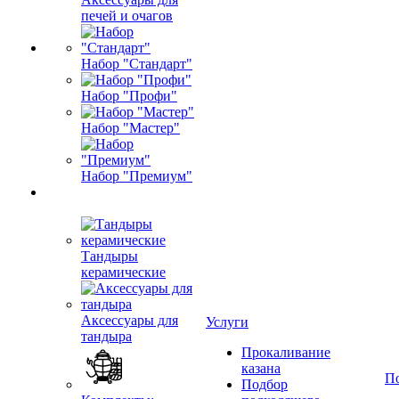
печей и очагов
Набор "Стандарт"
Набор "Профи"
Набор "Мастер"
Набор "Премиум"
Тандыры
керамические
Аксессуары для
Услуги
тандыра
Прокаливание
казана
П
Подбор