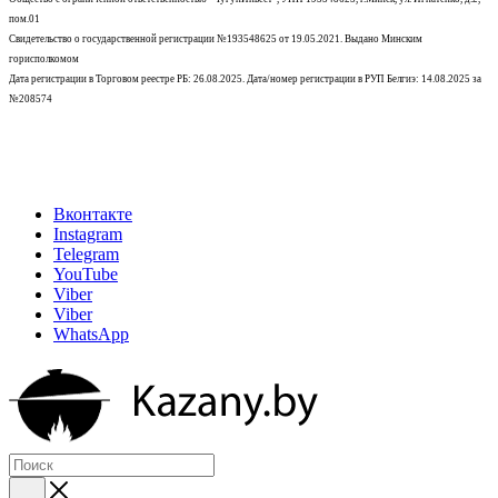
пом.01
Свидетельство о государственной регистрации №193548625 от 19.05.2021.
Выдано Минским
горисполкомом
Дата регистрации в Торговом реестре РБ: 26.08.2025. Дата/номер регистрации в РУП Белгиэ: 14.08.2025 за
№208574
Вконтакте
Instagram
Telegram
YouTube
Viber
Viber
WhatsApp