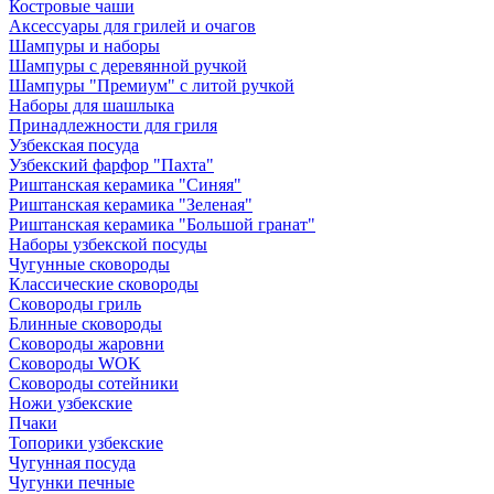
Костровые чаши
Аксессуары для грилей и очагов
Шампуры и наборы
Шампуры с деревянной ручкой
Шампуры "Премиум" с литой ручкой
Наборы для шашлыка
Принадлежности для гриля
Узбекская посуда
Узбекский фарфор "Пахта"
Риштанская керамика "Синяя"
Риштанская керамика "Зеленая"
Риштанская керамика "Большой гранат"
Наборы узбекской посуды
Чугунные сковороды
Классические сковороды
Сковороды гриль
Блинные сковороды
Сковороды жаровни
Сковороды WOK
Сковороды сотейники
Ножи узбекские
Пчаки
Топорики узбекские
Чугунная посуда
Чугунки печные