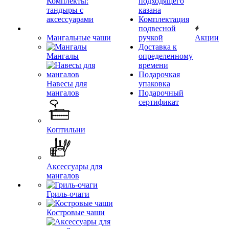
Комплекты:
подходящего
тандыры с
казана
аксессуарами
Комплектация
подвесной
Мангальные чаши
ручкой
Акции
Доставка к
Мангалы
определенному
времени
Подарочкая
Навесы для
упаковка
мангалов
Подарочный
сертификат
Коптильни
Аксессуары для
мангалов
Гриль-очаги
Костровые чаши