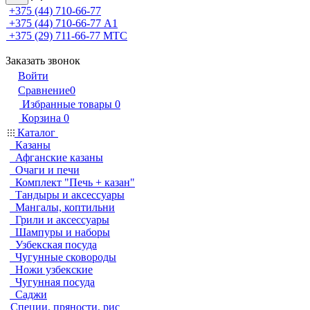
+375 (44) 710-66-77
+375 (44) 710-66-77
А1
+375 (29) 711-66-77
МТС
Заказать звонок
Войти
Сравнение
0
Избранные товары
0
Корзина
0
Каталог
Казаны
Афганские казаны
Очаги и печи
Комплект "Печь + казан"
Тандыры и аксессуары
Мангалы, коптильни
Грили и аксессуары
Шампуры и наборы
Узбекская посуда
Чугунные сковороды
Ножи узбекские
Чугунная посуда
Саджи
Специи, пряности, рис