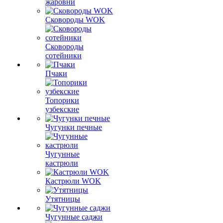
жаровни
Сковороды WOK
Сковороды
сотейники
Пчаки
Топорики
узбекские
Чугунки печные
Чугунные
кастрюли
Кастрюли WOK
Утятницы
Чугунные саджи