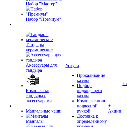
Набор "Мастер"
Набор "Премиум"
Тандыры
керамические
Аксессуары для
Услуги
тандыра
Прокаливание
казана
П
Подбор
Комплекты:
подходящего
тандыры с
казана
аксессуарами
Комплектация
подвесной
Мангальные чаши
ручкой
Акции
Доставка к
Мангалы
определенному
времени