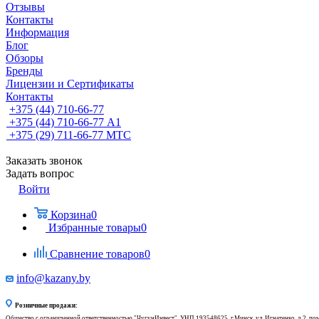
Отзывы
Контакты
Информация
Блог
Обзоры
Бренды
Лицензии и Сертификаты
Контакты
+375 (44) 710-66-77
+375 (44) 710-66-77
А1
+375 (29) 711-66-77
МТС
Заказать звонок
Задать вопрос
Войти
Корзина
0
Избранные товары
0
Сравнение товаров
0
info@kazany.by
Розничные продажи:
Общество с ограниченной ответственностью "ЧугунИнвест", УНП 193548625, г.Минск, ул. Игнатенко, д.2, по