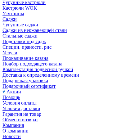
Чугунные кастрюли
Кастрюли WOK
Утятницы
Саджи
Чугунные саджи
Саджи из нержавеющей стали
Стальные саджи
Подставки под садж
Специи, пряности, рис
Услуги
Прокаливание казана
Подбор подходящего казана
Комплектация подвесной ручкой
Доставка к определенному времени
Подарочкая упаковка
Подарочный сертификат
Акции
Помощь
Условия оплаты
Условия доставки
Гарантия на товар
Обмен и возврат
Компания
О компании
Новости