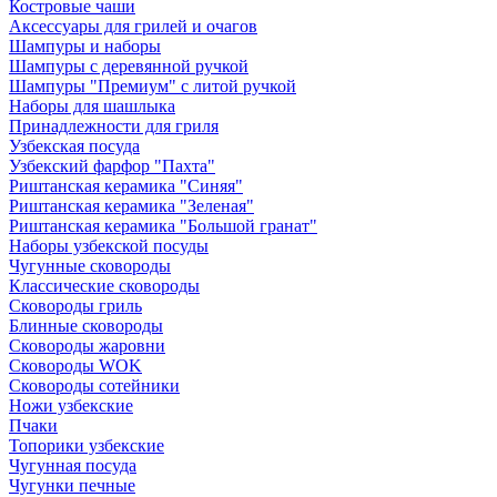
Костровые чаши
Аксессуары для грилей и очагов
Шампуры и наборы
Шампуры с деревянной ручкой
Шампуры "Премиум" с литой ручкой
Наборы для шашлыка
Принадлежности для гриля
Узбекская посуда
Узбекский фарфор "Пахта"
Риштанская керамика "Синяя"
Риштанская керамика "Зеленая"
Риштанская керамика "Большой гранат"
Наборы узбекской посуды
Чугунные сковороды
Классические сковороды
Сковороды гриль
Блинные сковороды
Сковороды жаровни
Сковороды WOK
Сковороды сотейники
Ножи узбекские
Пчаки
Топорики узбекские
Чугунная посуда
Чугунки печные