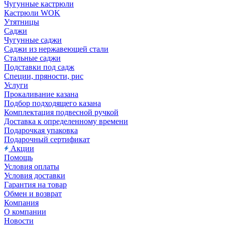
Чугунные кастрюли
Кастрюли WOK
Утятницы
Саджи
Чугунные саджи
Саджи из нержавеющей стали
Стальные саджи
Подставки под садж
Специи, пряности, рис
Услуги
Прокаливание казана
Подбор подходящего казана
Комплектация подвесной ручкой
Доставка к определенному времени
Подарочкая упаковка
Подарочный сертификат
Акции
Помощь
Условия оплаты
Условия доставки
Гарантия на товар
Обмен и возврат
Компания
О компании
Новости