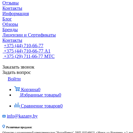
Отзывы
Контакты
Информация
Блог
Обзоры
Бренды
Лицензии и Сертификаты
Контакты
+375 (44) 710-66-77
+375 (44) 710-66-77
А1
+375 (29) 711-66-77
МТС
Заказать звонок
Задать вопрос
Войти
Корзина
0
Избранные товары
0
Сравнение товаров
0
info@kazany.by
Розничные продажи:
Общество с ограниченной ответственностью "ЧугунИнвест", УНП 193548625, г.Минск, ул. Игнатенко, д.2, по