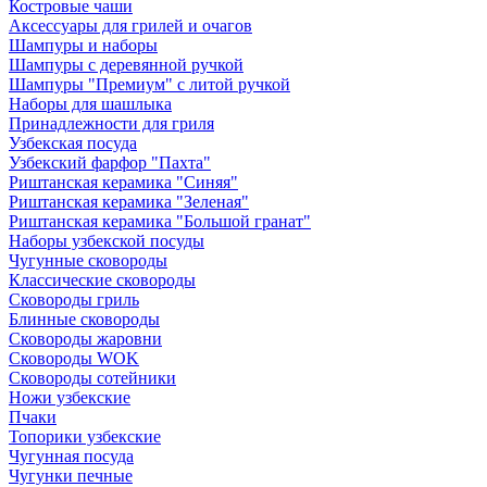
Костровые чаши
Аксессуары для грилей и очагов
Шампуры и наборы
Шампуры с деревянной ручкой
Шампуры "Премиум" с литой ручкой
Наборы для шашлыка
Принадлежности для гриля
Узбекская посуда
Узбекский фарфор "Пахта"
Риштанская керамика "Синяя"
Риштанская керамика "Зеленая"
Риштанская керамика "Большой гранат"
Наборы узбекской посуды
Чугунные сковороды
Классические сковороды
Сковороды гриль
Блинные сковороды
Сковороды жаровни
Сковороды WOK
Сковороды сотейники
Ножи узбекские
Пчаки
Топорики узбекские
Чугунная посуда
Чугунки печные